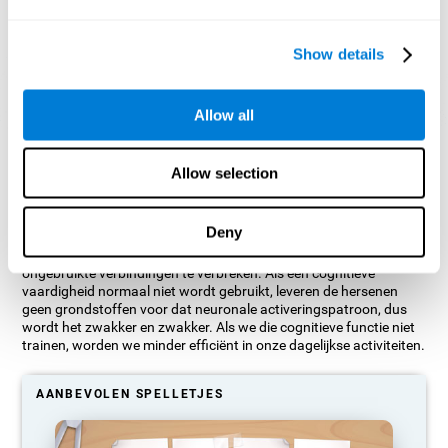
Show details
Allow all
Grafische projectie van neurale netwerken na 3 weken.
Allow selection
Wat gebeurt er als ik mijn cognitieve
vermogens niet train?
Deny
Onze hersenen hebben de neiging grondstoffen te besparen door
ongebruikte verbindingen te verbreken. Als een cognitieve
vaardigheid normaal niet wordt gebruikt, leveren de hersenen
geen grondstoffen voor dat neuronale activeringspatroon, dus
wordt het zwakker en zwakker. Als we die cognitieve functie niet
trainen, worden we minder efficiënt in onze dagelijkse activiteiten.
AANBEVOLEN SPELLETJES