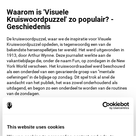
Waarom is 'Visuele
Kruiswoordpuzzel' zo populair? -
Geschiedenis
De kruiswoordpuzzel, waar we de inspiratie voor Visuele
Kruiswoordpuzzel opdeden, is tegenwoordig een van de
bekendste hersenspelletjes ter wereld. Het werd uitgevonden in
1913, door Arthur Wynne. Deze journalist werkte aan de
vakantiebijlage die, onder de naam Fun, op zondagen in de New
York World verscheen. Het kruiswoordraadsel werd beschouwd
als een onderdeel van een gevarieerde groep van "mentale
oefeningen" in de bijlage op zondag. Dit spel trok al snel de
aandacht van het publiek, het was zowel onderhoudend als
uitdagend, en begon zo een onderdeel te worden van de routines
van de zondagen.
Vandaag de dag zijn er duizenden versies van dit spel gemaakt,
dat na meer dan een eeuw nog steeds één van de beste opties is
om de hersenen te stimuleren. De ontwerpafdeling van CogniFit
heeft een online versie bedacht die beeld en tekst combineert, in
dit spel moeten de deelnemers in de kruiswoordpuzzel het
This website uses cookies
beginwoord toevoegen van het voorwerp dat in het beeld rechts
op het scherm verschijnt. Het doel van dit spel is om de