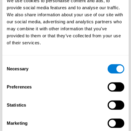
We use cookies to personalise content and ads, to
verschillende cognitieve vaardigheden op een speelse manier te
provide social media features and to analyse our traffic.
stimuleren.
We also share information about your use of our site with
Hoe verbetert 'Visuele
our social media, advertising and analytics partners who
Kruiswoordpuzzel' mijn cognitieve
may combine it with other information that you’ve
vaardigheden?
provided to them or that they’ve collected from your use
of their services.
Door spelletjes te spelen zoals CogniFit's 'Visuele
Kruiswoordpuzzel' wordt een specifiek neuraal
activeringspatroon gestimuleerd. Het consequent herhalen en
trainen van dit patroon kan helpen nieuwe verbindingen te
Consent
creëren, en neurale netwerken helpen te reorganiseren en
Necessary
Selection
verzwakte of beschadigde cognitieve functies te herstellen.
'Visuele Kruiswoordpuzzel' helpt bij het oefenen van het
werkgeheugen, benoemen en waarnemen. Het consequent
Preferences
stimuleren van deze vaardigheden kan helpen bij het creëren van
nieuwe verbindingen, het reorganiseren van neurale netwerken en
het verbeteren van cognitieve functies.
Statistics
1E WEEK
2E WEEK
3E WEEK
Marketing