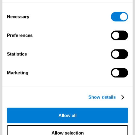
1E WEEK
2E WEEK
3E WEEK
Consent
Necessary
Selection
Preferences
Statistics
Grafische projectie van neurale netwerken na 3 weken.
Marketing
Wat gebeurt er als ik mijn cognitieve
vaardigheden niet train?
Show details
Onze hersenen hebben de neiging grondstoffen te besparen door
ongebruikte verbindingen te verbreken. Als een cognitieve
vaardigheid normaal niet wordt gebruikt, leveren de hersenen
Allow all
geen grondstoffen voor dat neuronale activeringspatroon, dus
wordt het zwakker en zwakker. Als we die cognitieve functie niet
trainen, worden we minder efficiënt in onze dagelijkse activiteiten.
Allow selection