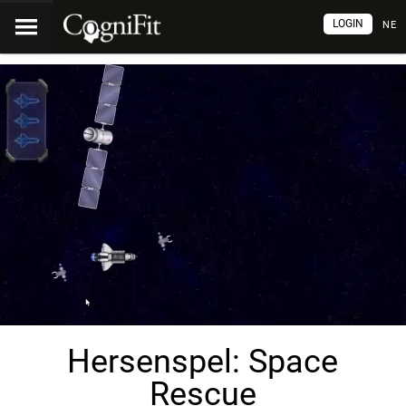
LOGIN
NE
Hersenspel: Space
Rescue