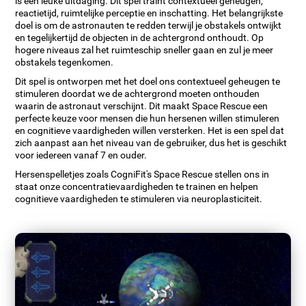
is een leuke uitdaging. Dit spel traint contextueel geheugen,
reactietijd, ruimtelijke perceptie en inschatting. Het belangrijkste
doel is om de astronauten te redden terwijl je obstakels ontwijkt
en tegelijkertijd de objecten in de achtergrond onthoudt. Op
hogere niveaus zal het ruimteschip sneller gaan en zul je meer
obstakels tegenkomen.
Dit spel is ontworpen met het doel ons contextueel geheugen te
stimuleren doordat we de achtergrond moeten onthouden
waarin de astronaut verschijnt. Dit maakt Space Rescue een
perfecte keuze voor mensen die hun hersenen willen stimuleren
en cognitieve vaardigheden willen versterken. Het is een spel dat
zich aanpast aan het niveau van de gebruiker, dus het is geschikt
voor iedereen vanaf 7 en ouder.
Hersenspelletjes zoals CogniFit's Space Rescue stellen ons in
staat onze concentratievaardigheden te trainen en helpen
cognitieve vaardigheden te stimuleren via neuroplasticiteit.