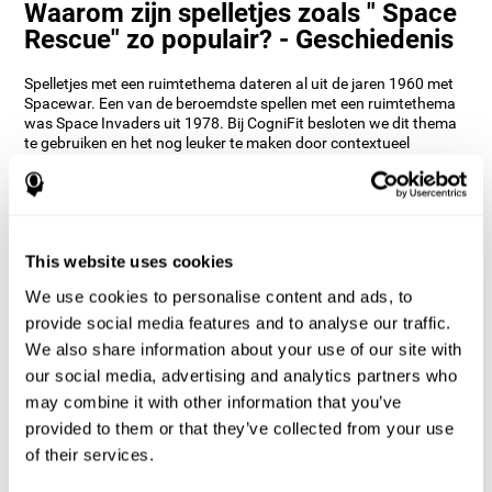
Waarom zijn spelletjes zoals " Space
Rescue" zo populair? - Geschiedenis
Spelletjes met een ruimtethema dateren al uit de jaren 1960 met
Spacewar. Een van de beroemdste spellen met een ruimtethema
was Space Invaders uit 1978. Bij CogniFit besloten we dit thema
te gebruiken en het nog leuker te maken door contextueel
geheugen toe te voegen. De neuropsychologen van CogniFit
hebben elk spel grondig onderzocht en hebben verschillende
vaardigheden ingebouwd om te trainen tijdens het redden van
astronauten.
Hoe verbetert het hersenspel "Space
This website uses cookies
Rescue" mijn cognitieve
We use cookies to personalise content and ads, to
vaardigheden?
provide social media features and to analyse our traffic.
We also share information about your use of our site with
Het gebruik van spelletjes zoals CogniFit's Space Rescue
stimuleert een specifiek neuraal activeringspatroon. Het
our social media, advertising and analytics partners who
consequent stimuleren van onze vaardigheden kan helpen
may combine it with other information that you’ve
nieuwe verbindingen te creëren, en neurale netwerken helpen te
provided to them or that they’ve collected from your use
reorganiseren en cognitieve functies te verbeteren. Het spel
Space Rescue stimuleert vaardigheden op het gebied van
of their services.
inschatting en ruimtelijke perceptie.