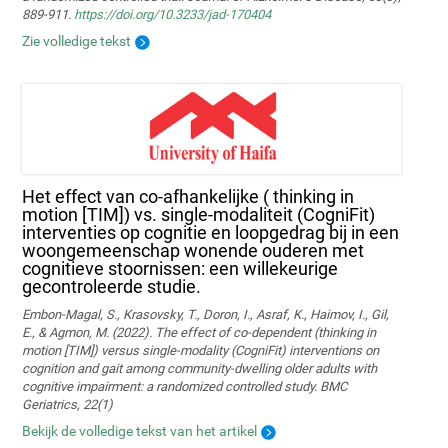
889-911.
https://doi.org/10.3233/jad-170404
Zie volledige tekst
Het effect van co-afhankelijke ( thinking in
motion [TIM]) vs. single-modaliteit (CogniFit)
interventies op cognitie en loopgedrag bij in een
woongemeenschap wonende ouderen met
cognitieve stoornissen: een willekeurige
gecontroleerde studie.
Embon-Magal, S., Krasovsky, T., Doron, I., Asraf, K., Haimov, I., Gil,
E., & Agmon, M. (2022). The effect of co-dependent (thinking in
motion [TIM]) versus single-modality (CogniFit) interventions on
cognition and gait among community-dwelling older adults with
cognitive impairment: a randomized controlled study. BMC
Geriatrics, 22(1)
Bekijk de volledige tekst van het artikel