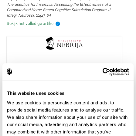
Therapeutics for Insomnia: Assessing the Effectiveness of a
Computerized Home-Based Cognitive Stimulation Program. J.
Integr. Neurosci. 22(2), 34
Bekijk het volledige artikel
Het Verbeteren van Uitvoerende Functies bij
Pediatrische Epilepsie: Haalbaarheid en
Effectiviteit van een Computergestuurd
Cognitief Trainingsprogramma
This website uses cookies
Tapia, J. L., Aras, L. M., & Duñabeitia, J. A. (2024). Enhancing
Executive Functions in Pediatric Epilepsy: Feasibility and Efficacy
We use cookies to personalise content and ads, to
of a Computerized Cognitive Training Program. Children, 11(4), 484.
provide social media features and to analyse our traffic.
https://doi.org/10.3390/children11040484
We also share information about your use of our site with
Zie volledige tekst
our social media, advertising and analytics partners who
may combine it with other information that you’ve