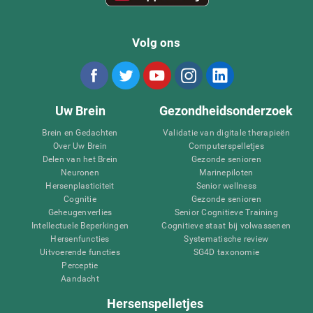
Volg ons
Uw Brein
Gezondheidsonderzoek
Brein en Gedachten
Validatie van digitale therapieën
Over Uw Brein
Computerspelletjes
Delen van het Brein
Gezonde senioren
Neuronen
Marinepiloten
Hersenplasticiteit
Senior wellness
Cognitie
Gezonde senioren
Geheugenverlies
Senior Cognitieve Training
Intellectuele Beperkingen
Cognitieve staat bij volwassenen
Hersenfuncties
Systematische review
Uitvoerende functies
SG4D taxonomie
Perceptie
Aandacht
Hersenspelletjes