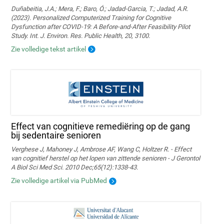
Duñabeitia, J.A.; Mera, F.; Baro, Ó.; Jadad-Garcia, T.; Jadad, A.R.
(2023). Personalized Computerized Training for Cognitive
Dysfunction after COVID-19: A Before-and-After Feasibility Pilot
Study. Int. J. Environ. Res. Public Health, 20, 3100.
Zie volledige tekst artikel
Effect van cognitieve remediëring op de gang
bij sedentaire senioren
Verghese J, Mahoney J, Ambrose AF, Wang C, Holtzer R. - Effect
van cognitief herstel op het lopen van zittende senioren - J Gerontol
A Biol Sci Med Sci. 2010 Dec;65(12):1338-43.
Zie volledige artikel via PubMed