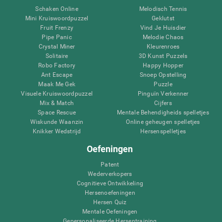
Schaken Online
Melodisch Tennis
Mini Kruiswoordpuzzel
Geklutst
Fruit Frenzy
Vind Je Huisdier
Pipe Panic
Melodie Chaos
Crystal Miner
Kleurenroes
Solitaire
3D Kunst Puzzels
Robo Factory
Happy Hopper
Ant Escape
Snoep Opstelling
Maak Me Gek
Puzzle
Visuele Kruiswoordpuzzel
Pinguïn Verkenner
Mix & Match
Cijfers
Space Rescue
Mentale Behendigheids spelletjes
Wiskunde Waanzin
Online geheugen spelletjes
Knikker Wedstrijd
Hersenspelletjes
Oefeningen
Patent
Wederverkopers
Cognitieve Ontwikkeling
Hersenoefeningen
Hersen Quiz
Mentale Oefeningen
Gepersonaliseerde Hersentraining