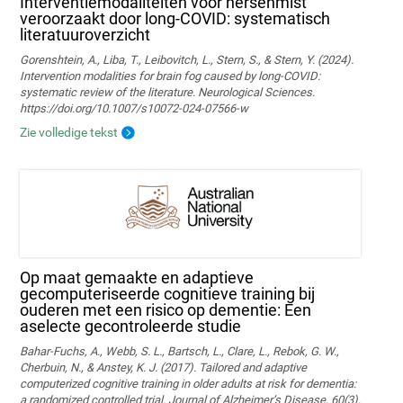
Interventiemodaliteiten voor hersenmist
veroorzaakt door long-COVID: systematisch
literatuuroverzicht
Gorenshtein, A., Liba, T., Leibovitch, L., Stern, S., & Stern, Y. (2024).
Intervention modalities for brain fog caused by long‑COVID:
systematic review of the literature. Neurological Sciences.
https://doi.org/10.1007/s10072-024-07566-w
Zie volledige tekst
Op maat gemaakte en adaptieve
gecomputeriseerde cognitieve training bij
ouderen met een risico op dementie: Een
aselecte gecontroleerde studie
Bahar-Fuchs, A., Webb, S. L., Bartsch, L., Clare, L., Rebok, G. W.,
Cherbuin, N., & Anstey, K. J. (2017). Tailored and adaptive
computerized cognitive training in older adults at risk for dementia:
a randomized controlled trial. Journal of Alzheimer’s Disease, 60(3),