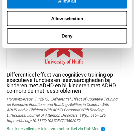
neurale activering?
Allow all
Marusic, U., Verghese, J., & Mahoney, J. R. (2022). Does Cognitive
Training Improve Mobility, Enhance Cognition, and Promote Neural
Allow selection
Activation? Frontiers in Aging Neuroscience, 14.
Bekijk de volledige tekst van het artikel
Deny
Differentieel effect van cognitieve training op
executieve functies en leesvaardigheden bij
kinderen met ADHD en bij kinderen met ADHD
co-morbide met leesproblemen
Horowitz-Kraus, T. (2013). Differential Effect of Cognitive Training
on Executive Functions and Reading Abilities in Children With
ADHD and in Children With ADHD Comorbid With Reading
Difficulties. Journal of Attention Disorders, 19(6), 515–526.
https://doi.org/10.1177/1087054713502079
Bekijk de volledige tekst van het artikel via PubMed