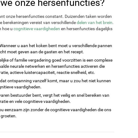
we onze hersenfuncties?
ant onze hersenfuncties constant. Duizenden taken worden
e berekeningen vereist van verschillende
delen van het brein
.
n hoe u
cognitieve vaardigheden
en hersenfuncties dagelijks
Wanneer u aan het koken bent moet u verschillende pannen
acht moet geven aan de gasten en het recept.
lijke of familie vergadering goed voorzitten is een complexe
aalde neurale netwerken en hersenfuncties activeren die
e, actieve luistercapaciteit, reactie snelheid, etc.
at ontspanning vanzelf komt, maar u zou het niet kunnen
gnitieve vaardigheden.
rvaren bestuurder bent, vergt het veilig en snel bereiken van
tie en vele cognitieve vaardigheden.
ou eenzaam zijn zonder de cognitieve vaardigheden die ons
 groeten.