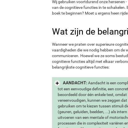
Wij gebruiken voortdurend onze hersenen - 
van de cognitieve functies in te schakelen. 
boek te beginnen? Moet u ergens heen rijd
Wat zijn de belangr
Wanneer we praten over superieure cognitie
vaardigheden die we nodig hebben om de w
communiceren. Hoewel we ze soms bestudere
cognitieve functies altijd met elkaar verbo
belangrijkste cognitieve functies:
AANDACHT:
Aandacht is een compl
tot een eenvoudige definitie, een concr
beoordeeld door één enkele test, omdat 
vereenvoudigen, kunnen we zeggen dat a
gebruiken om te kiezen tussen stimuli di
(geuren, geluiden, beelden, ...) als intern
uitvoeren van een mentale of motorische a
processen die in complexiteit variëren e