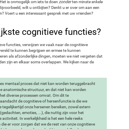
Het is onmogelijk om iets te doen
zonder
ten minste enkele
Bijvoorbeeld, wilt u ontbijten? Denkt u er over om aan een
en? Voert u een interessant gesprek met uw vrienden?
ijkste cognitieve functies?
ve functies, verwijzen we vaak naar de cognitieve
ereld te kunnen begrijpen en ermee te kunnen
n als afzonderlijke dingen, moeten we niet vergeten dat
nden zijn en elkaar soms overlappen. We kijken naar de
ex mentaal proces dat niet kan worden teruggebracht
ete anatomische structuur, en dat niet kan worden
het diverse processen omvat. Om dit te
andacht de cognitieve of hersenfunctie is die we
e tegelijkertijd onze hersenen bereiken, zowel extern
 (gedachten, emoties, ...), die nuttig zijn voor het
ctiviteit. In werkelijkheid is het een hele reeks
n die er voor zorgen dat we de rest van onze cognitieve