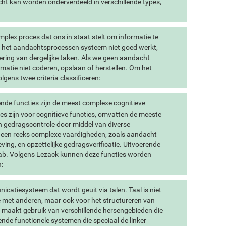
ht kan worden onderverdeeld in verschillende types,
plex proces dat ons in staat stelt om informatie te
Als het aandachtsprocessen systeem niet goed werkt,
tvoering van dergelijke taken. Als we geen aandacht
matie niet coderen, opslaan of herstellen. Om het
gens twee criteria classificeren:
nde functies zijn de meest complexe cognitieve
ties zijn voor cognitieve functies, omvatten de meeste
n gedragscontrole door middel van diverse
 een reeks complexe vaardigheden, zoals aandacht
ing, en opzettelijke gedragsverificatie. Uitvoerende
kwab. Volgens Lezack kunnen deze functies worden
:
catiesysteem dat wordt geuit via talen. Taal is niet
 met anderen, maar ook voor het structureren van
 maakt gebruik van verschillende hersengebieden die
de functionele systemen die speciaal de linker