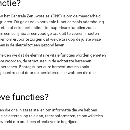
nctie?
an het Centrale Zenuwstelsel (CNS) is om de meerderheid
uleren. Dit geldt ook voor vitale functies zoals ademhaling
 eten of seksueel instinct tot superieure functies zoals
Om een schijnbaar eenvoudige taak uit te voeren, moeten
n om ervoor te zorgen dat we de taak op de juiste wijze
n is de sleutel tot een gezond leven.
elden we dat de elemntaire vitale functies worden gemeten
re woorden, de structuren in de achterste hersenen
nhersenen. Echter, superieure hersenfuncties zoals
econtroleerd door de hemisferen en kwabben die deel
eve functies?
en die ons in staat stellen om informatie die we hebben
 te selecteren, op te slaan, te transformeren, te ontwikkelen
e wereld om ons heen effectiever te begrijpen.