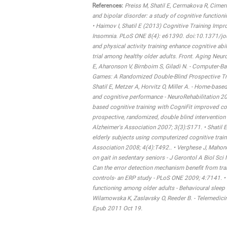
References:
Preiss M, Shatil E, Cermakova R, Cimerm
and bipolar disorder: a study of cognitive functi
• Haimov I, Shatil E (2013) Cognitive Training Imp
Insomnia. PLoS ONE 8(4): e61390. doi:10.1371/jou
and physical activity training enhance cognitive ab
trial among healthy older adults. Front. Aging Neur
E, Aharonson V, Birnboim S, Giladi N. - Computer-B
Games: A Randomized Double-Blind Prospective Tria
Shatil E, Metzer A, Horvitz O, Miller A. - Home-base
and cognitive performance - NeuroRehabilitation 20
based cognitive training with CogniFit improved c
prospective, randomized, double blind intervention 
Alzheimer's Association 2007; 3(3):S171. • Shatil E
elderly subjects using computerized cognitive train
Association 2008; 4(4):T492.. • Verghese J, Mahone
on gait in sedentary seniors - J Gerontol A Biol Sc
Can the error detection mechanism benefit from t
controls- an ERP study - PLoS ONE 2009; 4:7141. • 
functioning among older adults - Behavioural sleep 
Wilamowska K, Zaslavsky O, Reeder B. - Telemedici
Epub 2011 Oct 19.