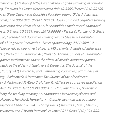
annova D, Flesher I (2013) Personalized cognitive training in unipolar
oning. Frontiers in Human Neuroscience doi: 10.3389/fnhum.2013.00108.
roves Sleep Quality and Cognitive Function among Older Adults with
rnal.pone.0061390 •Shatil E (2013). Does combined cognitive training
ilities more than either alone? A four-condition randomized controlled
osci. 5:8. doi: 10.3389/fnagi.2013.00008 • Peretz C, Korczyn AD, Shatil
ased, Personalized Cognitive Training versus Classical Computer
l of Cognitive Stimulation - Neuroepidemiology 2011; 36:91-9. •
d personalized cognitive training in MS patients: A study of adherence
10; 26:143-53. • Korczyn AD, Peretz C, Aharonson V, et al. - Computer
ognitive performance above the effect of classic computer games:
study in the elderly. Alzheimer's & Dementia: The Journal of the
, Korczyn AD, Peretzc C, et al. - Improving cognitive performance in
ing - Alzheimer's & Dementia: The Journal of the Alzheimer's
y J, Ambrose AF, Wang C, Holtzer R. - Effect of cognitive remediation
i Med Sci. 2010 Dec;65(12):1338-43. • Horowitz-Kraus T, Breznitz Z. -
raining the working memory? A comparison between dyslexics and
Haimov I, Hanuka E, Horowitz Y. - Chronic insomnia and cognitive
medicine 2008; 6:32-54. • Thompson HJ, Demiris G, Rue T, Shatil E,
ne Journal and E-health Date and Volume: 2011 Dec;17(10):794-800.