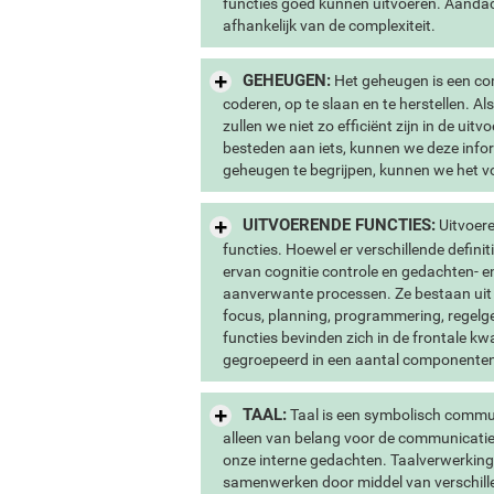
functies goed kunnen uitvoeren. Aandac
afhankelijk van de complexiteit.
GEHEUGEN:
Het geheugen is een com
coderen, op te slaan en te herstellen. 
zullen we niet zo efficiënt zijn in de ui
besteden aan iets, kunnen we deze infor
geheugen te begrijpen, kunnen we het vol
UITVOERENDE FUNCTIES:
Uitvoere
functies. Hoewel er verschillende defini
ervan cognitie controle en gedachten- e
aanverwante processen. Ze bestaan uit
focus, planning, programmering, regelgev
functies bevinden zich in de frontale 
gegroepeerd in een aantal componenten
TAAL:
Taal is een symbolisch communi
alleen van belang voor de communicatie
onze interne gedachten. Taalverwerking
samenwerken door middel van verschillen