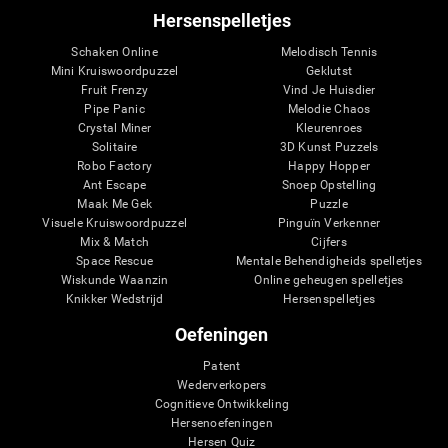
Hersenspelletjes
Schaken Online
Melodisch Tennis
Mini Kruiswoordpuzzel
Geklutst
Fruit Frenzy
Vind Je Huisdier
Pipe Panic
Melodie Chaos
Crystal Miner
Kleurenroes
Solitaire
3D Kunst Puzzels
Robo Factory
Happy Hopper
Ant Escape
Snoep Opstelling
Maak Me Gek
Puzzle
Visuele Kruiswoordpuzzel
Pinguïn Verkenner
Mix & Match
Cijfers
Space Rescue
Mentale Behendigheids spelletjes
Wiskunde Waanzin
Online geheugen spelletjes
Knikker Wedstrijd
Hersenspelletjes
Oefeningen
Patent
Wederverkopers
Cognitieve Ontwikkeling
Hersenoefeningen
Hersen Quiz