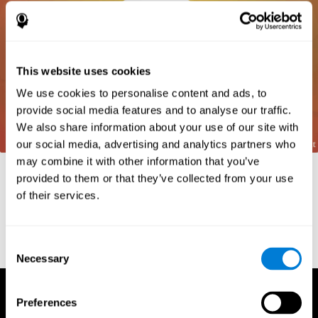
This website uses cookies
We use cookies to personalise content and ads, to
provide social media features and to analyse our traffic.
We also share information about your use of our site with
our social media, advertising and analytics partners who
may combine it with other information that you’ve
Referenties
provided to them or that they’ve collected from your use
Frota, S., Pereira, L. D. (2003) Processos temporais em crianças
of their services.
com déficit de consciência fonológica. Rev Iberoam Educ;
33(9):1-12.
Consent
Necessary
Selection
Preferences