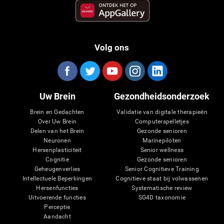
Volg ons
Uw Brein
Gezondheidsonderzoek
Brein en Gedachten
Validatie van digitale therapieën
Over Uw Brein
Computerspelletjes
Delen van het Brein
Gezonde senioren
Neuronen
Marinepiloten
Hersenplasticiteit
Senior wellness
Cognitie
Gezonde senioren
Geheugenverlies
Senior Cognitieve Training
Intellectuele Beperkingen
Cognitieve staat bij volwassenen
Hersenfuncties
Systematische review
Uitvoerende functies
SG4D taxonomie
Perceptie
Aandacht