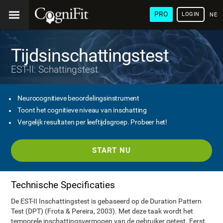
PRO
LOGIN
NED
Tijdsinschattingstest
EST-II: Schattingstest
Neurocognitieve beoordelingsinstrument
Toont het cognitieve niveau van inschatting
Vergelijk resultaten per leeftijdsgroep. Probeer het!
START NU
Technische Specificaties
De EST-II Inschattingstest is gebaseerd op de Duration Pattern
Test (DPT) (Frota & Pereira, 2003). Met deze taak wordt het
temporele inschattingsvermogen van de gebruiker getest. Eerst