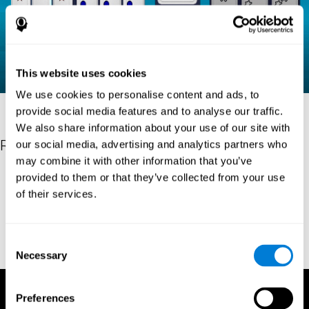
This website uses cookies
We use cookies to personalise content and ads, to
provide social media features and to analyse our traffic.
We also share information about your use of our site with
Referenties
our social media, advertising and analytics partners who
may combine it with other information that you’ve
Raven, J. C. (1936). Mental tests used in genetic studies: The
provided to them or that they’ve collected from your use
performance of related individuals on tests mainly educative and
of their services.
mainly reproductive. MSc Thesis, University of London.
"Raven, J. C. (1938) Raven’s progressive matrices (1938): sets A,
B, C, D, E. Melbourne: Australian Council for Educational
Consent
Research; 1938."
Necessary
Selection
Preferences