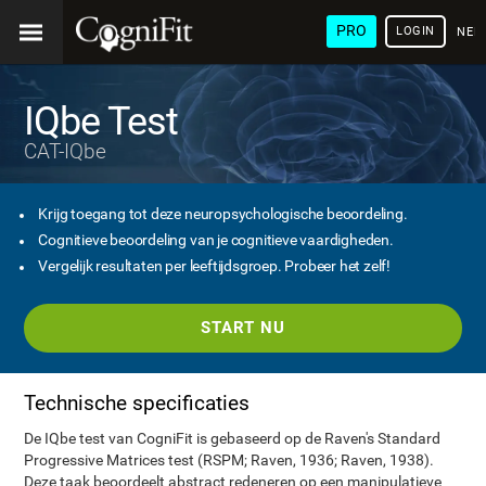
PRO
LOGIN
NED
IQbe Test
CAT-IQbe
Krijg toegang tot deze neuropsychologische beoordeling.
Cognitieve beoordeling van je cognitieve vaardigheden.
Vergelijk resultaten per leeftijdsgroep. Probeer het zelf!
START NU
Technische specificaties
De IQbe test van CogniFit is gebaseerd op de Raven's Standard
Progressive Matrices test (RSPM; Raven, 1936; Raven, 1938).
Deze taak beoordeelt abstract redeneren op een manipulatieve