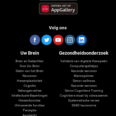
Volg ons
Uw Brein
Gezondheidsonderzoek
Brein en Gedachten
Validatie van digitale therapieën
Over Uw Brein
Computerspelletjes
Delen van het Brein
Gezonde senioren
Neuronen
Marinepiloten
Hersenplasticiteit
Senior wellness
Cognitie
Gezonde senioren
Geheugenverlies
Senior Cognitieve Training
Intellectuele Beperkingen
Cognitieve staat bij volwassenen
Hersenfuncties
Systematische review
Uitvoerende functies
SG4D taxonomie
Perceptie
Aandacht