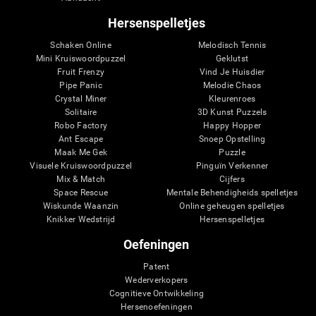
Hersenspelletjes
Schaken Online
Melodisch Tennis
Mini Kruiswoordpuzzel
Geklutst
Fruit Frenzy
Vind Je Huisdier
Pipe Panic
Melodie Chaos
Crystal Miner
Kleurenroes
Solitaire
3D Kunst Puzzels
Robo Factory
Happy Hopper
Ant Escape
Snoep Opstelling
Maak Me Gek
Puzzle
Visuele Kruiswoordpuzzel
Pinguïn Verkenner
Mix & Match
Cijfers
Space Rescue
Mentale Behendigheids spelletjes
Wiskunde Waanzin
Online geheugen spelletjes
Knikker Wedstrijd
Hersenspelletjes
Oefeningen
Patent
Wederverkopers
Cognitieve Ontwikkeling
Hersenoefeningen