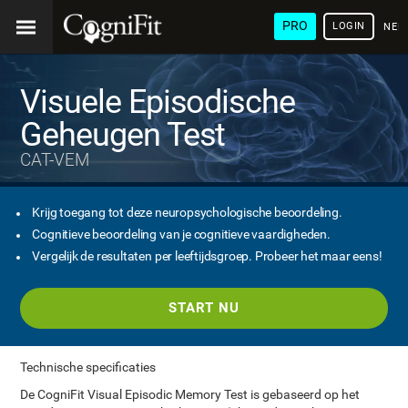
PRO
LOGIN
NED
Visuele Episodische
Geheugen Test
CAT-VEM
Krijg toegang tot deze neuropsychologische beoordeling.
Cognitieve beoordeling van je cognitieve vaardigheden.
Vergelijk de resultaten per leeftijdsgroep. Probeer het maar eens!
START NU
Technische specificaties
De CogniFit Visual Episodic Memory Test is gebaseerd op het