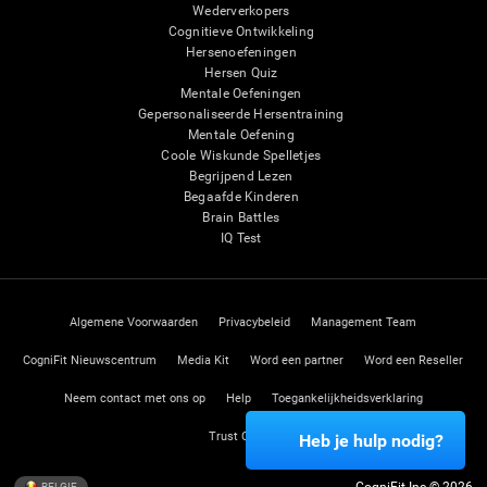
Wederverkopers
Cognitieve Ontwikkeling
Hersenoefeningen
Hersen Quiz
Mentale Oefeningen
Gepersonaliseerde Hersentraining
Mentale Oefening
Coole Wiskunde Spelletjes
Begrijpend Lezen
Begaafde Kinderen
Brain Battles
IQ Test
Algemene Voorwaarden
Privacybeleid
Management Team
CogniFit Nieuwscentrum
Media Kit
Word een partner
Word een Reseller
Neem contact met ons op
Help
Toegankelijkheidsverklaring
Trust Center
Heb je hulp nodig?
BELGIE