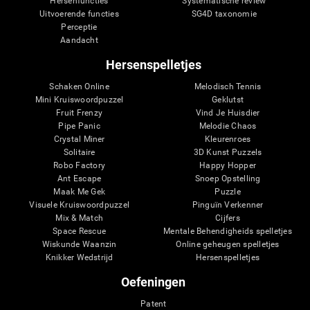
Hersenfuncties
Systematische review
Uitvoerende functies
SG4D taxonomie
Perceptie
Aandacht
Hersenspelletjes
Schaken Online
Melodisch Tennis
Mini Kruiswoordpuzzel
Geklutst
Fruit Frenzy
Vind Je Huisdier
Pipe Panic
Melodie Chaos
Crystal Miner
Kleurenroes
Solitaire
3D Kunst Puzzels
Robo Factory
Happy Hopper
Ant Escape
Snoep Opstelling
Maak Me Gek
Puzzle
Visuele Kruiswoordpuzzel
Pinguïn Verkenner
Mix & Match
Cijfers
Space Rescue
Mentale Behendigheids spelletjes
Wiskunde Waanzin
Online geheugen spelletjes
Knikker Wedstrijd
Hersenspelletjes
Oefeningen
Patent