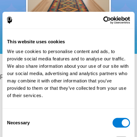
This website uses cookies
We use cookies to personalise content and ads, to
provide social media features and to analyse our traffic.
We also share information about your use of our site with
our social media, advertising and analytics partners who
Referenties
may combine it with other information that you’ve
provided to them or that they’ve collected from your use
Donders, F. C. (1969). On the speed of mental processes. Acta
of their services.
Psychologica, 30, 412–431. https://doi.org/10.1016/0001-
6918(69)90065-1
Shepard, R. N., & Teghtsoonian, M. (1961). Retention of
Consent
information under conditions approaching a steady state.
Necessary
Selection
Journal of Experimental Psychology, 62(3), 302–309.
https://doi.org/10.1037/h0048606