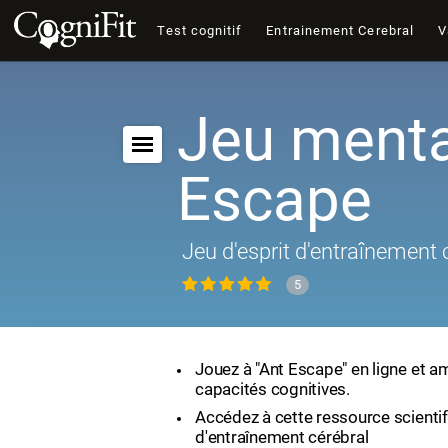
Test cognitif
Entrainement Cerebral
V
Jeu menta
Escape
Jeu d'esprit d'entraînement 
5
Jouez à "Ant Escape" en ligne et a
capacités cognitives.
Accédez à cette ressource scienti
d'entraînement cérébral