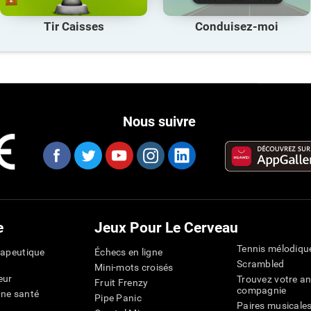
Tir Caisses
Conduisez-moi
Nous suivre
e
Jeux Pour Le Cerveau
Tennis mélodiqu
rapeutique
Échecs en ligne
Scrambled
Mini-mots croisés
eur
Trouvez votre an
Fruit Frenzy
compagnie
nne santé
Pipe Panic
Paires musicale