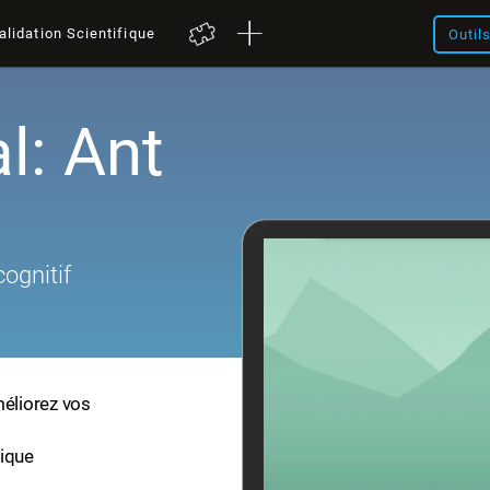
alidation Scientifique
Outil
l: Ant
cognitif
méliorez vos
fique