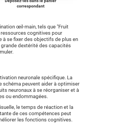
Déposez-les dans le panier
correspondant
nation œil-main, tels que "Fruit
rs ressources cognitives pour
 à se fixer des objectifs de plus en
 grande dextérité des capacités
imuler.
tivation neuronale spécifique. La
ce schéma peuvent aider à optimiser
uits neuronaux à se réorganiser et à
blies ou endommagées.
isuelle, le temps de réaction et la
nstante de ces compétences peut
éliorer les fonctions cognitives.