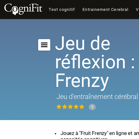
Test cognitif
Entrainement Cerebral
V
Jeu de
réflexion :
Frenzy
Jeu d'entraînement cérébral 
5
Jouez à "Fruit Frenzy" en ligne et 