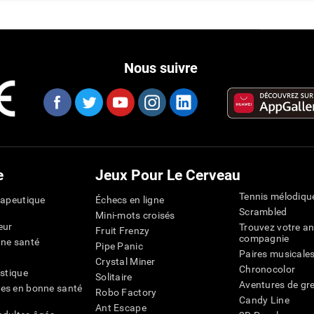
Nous suivre
e
Jeux Pour Le Cerveau
Tennis mélodiqu
rapeutique
Échecs en ligne
Scrambled
Mini-mots croisés
eur
Trouvez votre an
Fruit Frenzy
compagnie
nne santé
Pipe Panic
Paires musicale
Crystal Miner
Chronocolor
istique
Solitaire
Aventures de gre
es en bonne santé
Robo Factory
Candy Line
Ant Escape