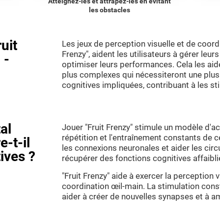
Atteignez-les et attrapez-les en évitant
les obstacles
uit
Les jeux de perception visuelle et de coordi
Frenzy", aident les utilisateurs à gérer leu
 -
optimiser leurs performances. Cela les aide
plus complexes qui nécessiteront une plus
cognitives impliquées, contribuant à les st
al
Jouer "Fruit Frenzy" stimule un modèle d'ac
répétition et l'entraînement constants de 
e-t-il
les connexions neuronales et aider les circ
ives ?
récupérer des fonctions cognitives affai
"Fruit Frenzy" aide à exercer la perception v
coordination œil-main. La stimulation co
aider à créer de nouvelles synapses et à am