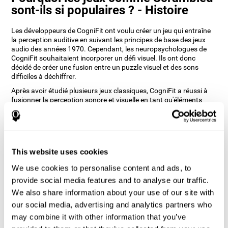
sont-ils si populaires ? - Histoire
Les développeurs de CogniFit ont voulu créer un jeu qui entraîne
la perception auditive en suivant les principes de base des jeux
audio des années 1970. Cependant, les neuropsychologues de
CogniFit souhaitaient incorporer un défi visuel. Ils ont donc
décidé de créer une fusion entre un puzzle visuel et des sons
difficiles à déchiffrer.
Après avoir étudié plusieurs jeux classiques, CogniFit a réussi à
fusionner la perception sonore et visuelle en tant qu'éléments
principaux et, en plus, a pu incorporer l'attention focalisée de
manière à ce qu'elle puisse être entraînée simultanément.
Scrambled est l'un des principaux jeux de CogniFit qui entraîne
différentes compétences cognitives de manière simultanée et
amusante.
This website uses cookies
Comment le jeu mental Scrambled
We use cookies to personalise content and ads, to
améliore-t-il mes capacités
provide social media features and to analyse our traffic.
cognitives ?
We also share information about your use of our site with
our social media, advertising and analytics partners who
Utiliser des jeux comme Scrambled de CogniFit stimule un modèle
d'activation neuronale spécifique. Une stimulation constante de
may combine it with other information that you’ve
nos compétences peut contribuer à la création de nouvelles