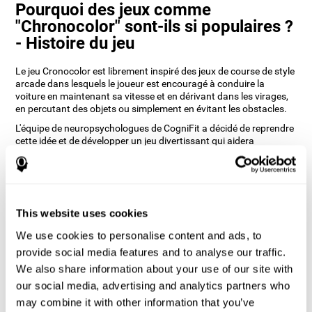
Pourquoi des jeux comme
"Chronocolor" sont-ils si populaires ?
- Histoire du jeu
Le jeu Cronocolor est librement inspiré des jeux de course de style
arcade dans lesquels le joueur est encouragé à conduire la
voiture en maintenant sa vitesse et en dérivant dans les virages,
en percutant des objets ou simplement en évitant les obstacles.
L'équipe de neuropsychologues de CogniFit a décidé de reprendre
cette idée et de développer un jeu divertissant qui aidera
l'utilisateur non seulement à revivre l'expérience de l'arcade, mais
aussi à entraîner ses capacités cognitives.
Comment le jeu d'esprit
"Chronocolor" améliore-t-il mes
This website uses cookies
capacités cognitives ?
We use cookies to personalise content and ads, to
Jouer à des jeux comme Chronocolor de CogniFit stimule un
provide social media features and to analyse our traffic.
modèle d'activation neuronale spécifique. Le fait de jouer et de
We also share information about your use of our site with
s'entraîner de manière répétée avec ce schéma aide les circuits
our social media, advertising and analytics partners who
neuronaux à se réorganiser et à récupérer les fonctions
cognitives affaiblies ou endommagées.
may combine it with other information that you’ve