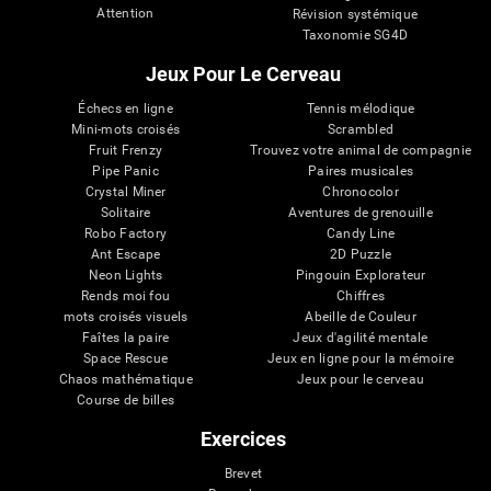
Attention
Révision systémique
Taxonomie SG4D
Jeux Pour Le Cerveau
Échecs en ligne
Tennis mélodique
Mini-mots croisés
Scrambled
Fruit Frenzy
Trouvez votre animal de compagnie
Pipe Panic
Paires musicales
Crystal Miner
Chronocolor
Solitaire
Aventures de grenouille
Robo Factory
Candy Line
Ant Escape
2D Puzzle
Neon Lights
Pingouin Explorateur
Rends moi fou
Chiffres
mots croisés visuels
Abeille de Couleur
Faîtes la paire
Jeux d'agilité mentale
Space Rescue
Jeux en ligne pour la mémoire
Chaos mathématique
Jeux pour le cerveau
Course de billes
Exercices
Brevet