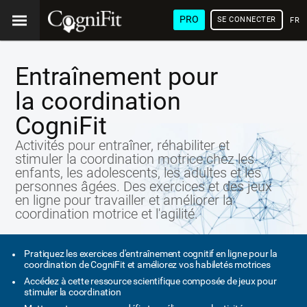
PRO
SE CONNECTER
FRA
Entraînement pour
la coordination
CogniFit
Activités pour entraîner, réhabiliter et
stimuler la coordination motrice chez les
enfants, les adolescents, les adultes et les
personnes âgées. Des exercices et des jeux
en ligne pour travailler et améliorer la
coordination motrice et l'agilité.
Pratiquez les exercices d'entraînement cognitif en ligne pour la
coordination de CogniFit et améliorez vos habiletés motrices
Accédez à cette ressource scientifique composée de jeux pour
stimuler la coordination