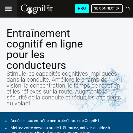
PRO
SE CONNECTER
FRA
Entraînement
cognitif en ligne
pour les
conducteurs
Stimule les capacités cognitives impliquées
dans la conduite. Améliore le champ de
vision, la concentration, le temps de réaction
et les réflexes sur la route. Augmente la
sécurité de la conduite et réduit les accidents
au volant.
Accédez aux entraînements cérébraux de CogniFit
Mettez votre cerveau au défi. Stimulez, activez et aidez à
renforcer les principales capacités cognitives