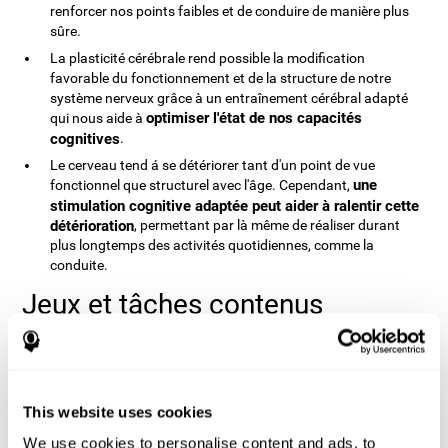
renforcer nos points faibles et de conduire de manière plus
sûre.
La plasticité cérébrale rend possible la modification
favorable du fonctionnement et de la structure de notre
système nerveux grâce à un entraînement cérébral adapté
optimiser l'état de nos capacités
qui nous aide à
cognitives
.
Le cerveau tend á se détériorer tant d'un point de vue
une
fonctionnel que structurel avec l'âge. Cependant,
stimulation cognitive adaptée peut aider à ralentir cette
détérioration
, permettant par là même de réaliser durant
plus longtemps des activités quotidiennes, comme la
conduite.
Jeux et tâches contenus
CogniFit est une ressource disposant d'un large éventail
d'activités. Parmi elles, on dénombre plus de 30 jeux d'esprit et 20
tâches d'évaluation. Voici quelques exemples inclus dans
l'entraînement cognitif pour la conduite:
This website uses cookies
Contrôleur de trafic
: Jeu où l'utilisateur permet ou empêche
We use cookies to personalise content and ads, to