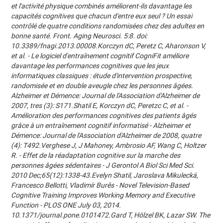
et l'activité physique combinés améliorent-ils davantage les
capacités cognitives que chacun d'entre eux seul ? Un essai
contrôlé de quatre conditions randomisées chez des adultes en
bonne santé. Front. Aging Neurosci. 5:8. doi:
10.3389/fnagi.2013.00008.Korczyn dC, Peretz C, Aharonson V,
et al. - Le logiciel d'entraînement cognitif CogniFit améliore
davantage les performances cognitives que les jeux
informatiques classiques : étude d'intervention prospective,
randomisée et en double aveugle chez les personnes âgées.
Alzheimer et Démence: Journal de l'Association d'Alzheimer de
2007, tres (3): S171.Shatil E, Korczyn dC, Peretzc C, et al. -
Amélioration des performances cognitives des patients âgés
grâce à un entraînement cognitif informatisé - Alzheimer et
Démence: Journal de l'Association d'Alzheimer de 2008, quatre
(4): T492.Verghese J, J Mahoney, Ambrosio AF, Wang C, Holtzer
R. - Effet de la réadaptation cognitive sur la marche des
personnes âgées sédentaires - J Gerontol A Biol Sci Med Sci.
2010 Dec;65(12):1338-43.Evelyn Shatil, Jaroslava Mikulecká,
Francesco Bellotti, Vladimír Burěs - Novel Television-Based
Cognitive Training Improves Working Memory and Executive
Function - PLOS ONE July 03, 2014.
10.1371/journal.pone.0101472.Gard T, Hölzel BK, Lazar SW. The