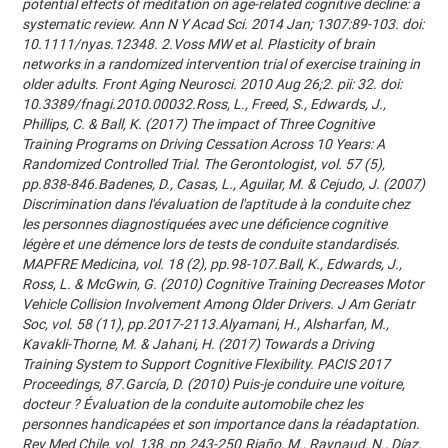
potential effects of meditation on age-related cognitive decline: a
systematic review. Ann N Y Acad Sci. 2014 Jan; 1307:89-103. doi:
10.1111/nyas.12348. 2.Voss MW et al. Plasticity of brain
networks in a randomized intervention trial of exercise training in
older adults. Front Aging Neurosci. 2010 Aug 26;2. pii: 32. doi:
10.3389/fnagi.2010.00032.Ross, L., Freed, S., Edwards, J.,
Phillips, C. & Ball, K. (2017) The impact of Three Cognitive
Training Programs on Driving Cessation Across 10 Years: A
Randomized Controlled Trial. The Gerontologist, vol. 57 (5),
pp.838-846.Badenes, D., Casas, L., Aguilar, M. & Cejudo, J. (2007)
Discrimination dans l'évaluation de l'aptitude à la conduite chez
les personnes diagnostiquées avec une déficience cognitive
légère et une démence lors de tests de conduite standardisés.
MAPFRE Medicina, vol. 18 (2), pp.98-107.Ball, K., Edwards, J.,
Ross, L. & McGwin, G. (2010) Cognitive Training Decreases Motor
Vehicle Collision Involvement Among Older Drivers. J Am Geriatr
Soc, vol. 58 (11), pp.2017-2113.Alyamani, H., Alsharfan, M.,
Kavakli-Thorne, M. & Jahani, H. (2017) Towards a Driving
Training System to Support Cognitive Flexibility. PACIS 2017
Proceedings, 87.García, D. (2010) Puis-je conduire une voiture,
docteur ? Évaluation de la conduite automobile chez les
personnes handicapées et son importance dans la réadaptation.
Rev Med Chile, vol. 138, pp.243-250.Riaño, M., Raynaud, N., Díaz,