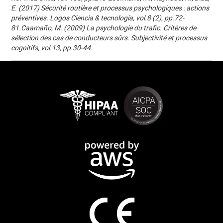
E. (2017) Sécurité routière et processus psychologiques : actions
préventives. Logos Ciencia & tecnología, vol.8 (2), pp.72-
81.Caamaño, M. (2009) La psychologie du trafic. Critères de
sélection des cas de conducteurs sûrs. Subjectivité et processus
cognitifs, vol.13, pp.30-44.