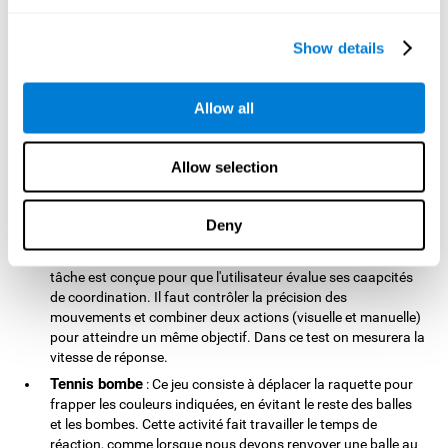
ballons tout en évitant les bombes et les zones rouges. Dans
les niveaux avancés, ce jeu représentable un véritable effort
pour notre flexibilité cognitive. Au quotidien, la flexibilité
Show details
cognitive est nécessaire lorsque nous nous trouvons devant
une rue coupée ou quand une personne inconnue décroche
le téléphone alors que l'on a composé le numéro d'un ami.
Allow all
Casse - briques
: Le jeu consiste à déplacer la plateforme
pour afin de casser toutes les briques. C'est l'attention
Allow selection
focalisée qui entre en jeu. Cette capacité cognitive est
nécessaire pour détecter la présence de voitures ou des
panneaux qui indiquent les stations d'essence par exemple.
Deny
Test de précision COOR
: Le test de précision COOR
s'inspire du test de Wisconsin (Card Sorting Test Manual). La
tâche est conçue pour que l'utilisateur évalue ses caapcités
de coordination. Il faut contrôler la précision des
mouvements et combiner deux actions (visuelle et manuelle)
pour atteindre un même objectif. Dans ce test on mesurera la
vitesse de réponse.
Tennis bombe
: Ce jeu consiste à déplacer la raquette pour
frapper les couleurs indiquées, en évitant le reste des balles
et les bombes. Cette activité fait travailler le temps de
réaction, comme lorsque nous devons renvoyer une balle au