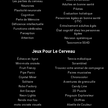
Les parties du cerveau
Adultes en bonne santé
Neurones
Pilotes
Plasticité neuronale
Évaluation holistique
Cognition
Personnes âgées en bonne santé
Perte de Mémoire
(iTV)
Déficience intellectuelle
Entraînement adultes âgés
Functions cérébrales
État cognitif chez les personnes
Perception
âgées
Attention
Révision systémique
Taxonomie SG4D
Jeux Pour Le Cerveau
Échecs en ligne
Tennis mélodique
Mini-mots croisés
Scrambled
Fruit Frenzy
Trouvez votre animal de compagnie
Pipe Panic
Paires musicales
Crystal Miner
Chronocolor
Solitaire
Aventures de grenouille
Robo Factory
Candy Line
Ant Escape
2D Puzzle
Neon Lights
Pingouin Explorateur
Rends moi fou
Chiffres
mots croisés visuels
Abeille de Couleur