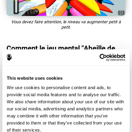
Vous devez faire attention, le niveau va augmenter petit à
petit.
Comment le jeu mental "Abeille de
Couleur" améliore-t-il mes
compétences cognitives ?
Jouer à des jeux comme Abeille de Couleur de CogniFit stimule un
This website uses cookies
schéma spécifique d'activation neuronale. En répétant et en
entraînant ce schéma de manière cohérente, il peut aider à créer
We use cookies to personalise content and ads, to
de nouvelles synapses, et aider les circuits neuronaux à
provide social media features and to analyse our traffic.
réorganiser et à récupérer les fonctions cognitives affaiblies ou
endommagées.
We also share information about your use of our site with
our social media, advertising and analytics partners who
Le jeu Abeille de Couleur aide à exercer l'attention. La stimulation
constante de l'attention peut aider à créer de nouvelles synapses,
may combine it with other information that you’ve
et les circuits neuronaux réorganisent et améliorent les fonctions
provided to them or that they’ve collected from your use
cognitives.
of their services.