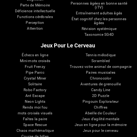
Personnes âgées en bonne santé
Perte de Mémoire
(iTV)
Déficience intellectuelle
Entraînement adultes âgés
Functions cérébrales
État cognitif chez les personnes
Perception
âgées
Attention
Révision systémique
Taxonomie SG4D
Jeux Pour Le Cerveau
Échecs en ligne
Tennis mélodique
Mini-mots croisés
Scrambled
Fruit Frenzy
Trouvez votre animal de compagnie
Pipe Panic
Paires musicales
Crystal Miner
Chronocolor
Solitaire
Aventures de grenouille
Robo Factory
Candy Line
Ant Escape
2D Puzzle
Neon Lights
Pingouin Explorateur
Rends moi fou
Chiffres
mots croisés visuels
Abeille de Couleur
Faîtes la paire
Jeux d'agilité mentale
Space Rescue
Jeux en ligne pour la mémoire
Chaos mathématique
Jeux pour le cerveau
Course de billes