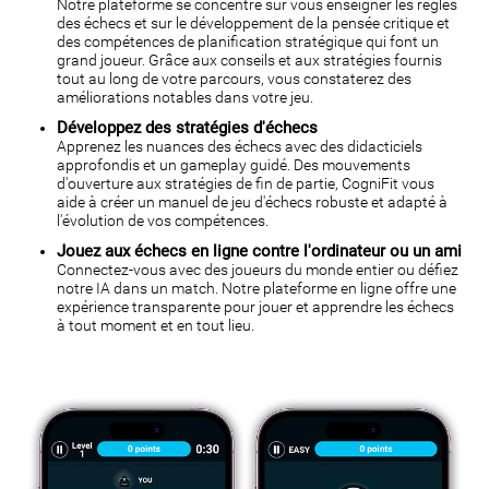
Notre plateforme se concentre sur vous enseigner les règles
des échecs et sur le développement de la pensée critique et
des compétences de planification stratégique qui font un
grand joueur. Grâce aux conseils et aux stratégies fournis
tout au long de votre parcours, vous constaterez des
améliorations notables dans votre jeu.
Développez des stratégies d'échecs
Apprenez les nuances des échecs avec des didacticiels
approfondis et un gameplay guidé. Des mouvements
d'ouverture aux stratégies de fin de partie, CogniFit vous
aide à créer un manuel de jeu d'échecs robuste et adapté à
l'évolution de vos compétences.
Jouez aux échecs en ligne contre l'ordinateur ou un ami
Connectez-vous avec des joueurs du monde entier ou défiez
notre IA dans un match. Notre plateforme en ligne offre une
expérience transparente pour jouer et apprendre les échecs
à tout moment et en tout lieu.