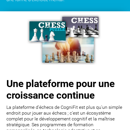
Une plateforme pour une
croissance continue
La plateforme d'échecs de CogniFit est plus qu'un simple
endroit pour jouer aux échecs ; c'est un écosystème
complet pour le développement cognitif et la maîtrise
stratégique. Ses programmes de formation