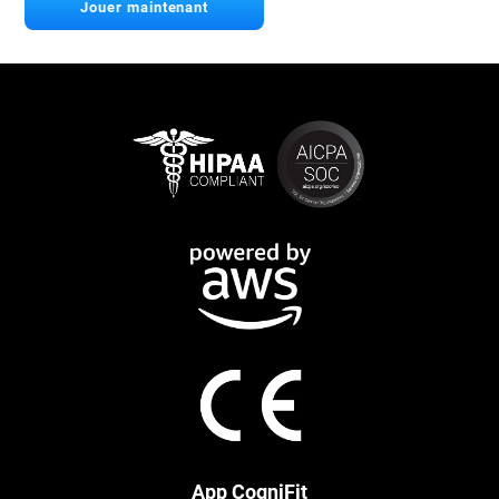
Jouer maintenant
App CogniFit