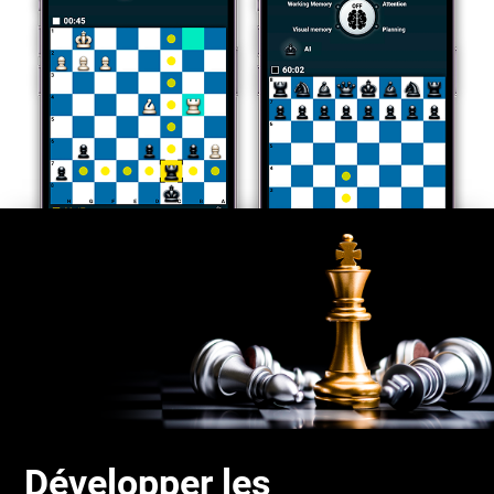
Développer les