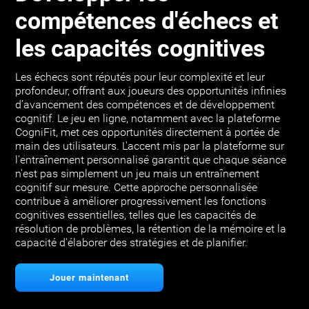
compétences d'échecs et
les capacités cognitives
Les échecs sont réputés pour leur complexité et leur
profondeur, offrant aux joueurs des opportunités infinies
d’avancement des compétences et de développement
cognitif. Le jeu en ligne, notamment avec la plateforme
CogniFit, met ces opportunités directement à portée de
main des utilisateurs. L'accent mis par la plateforme sur
l'entraînement personnalisé garantit que chaque séance
n'est pas simplement un jeu mais un entraînement
cognitif sur mesure. Cette approche personnalisée
contribue à améliorer progressivement les fonctions
cognitives essentielles, telles que les capacités de
résolution de problèmes, la rétention de la mémoire et la
capacité d'élaborer des stratégies et de planifier.
Jouer maintenant