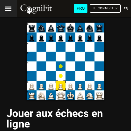
PRO
SE CONNECTER
FRA
Jouer aux échecs en
ligne