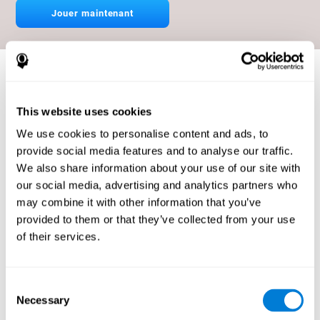
Jouer maintenant
This website uses cookies
We use cookies to personalise content and ads, to
provide social media features and to analyse our traffic.
We also share information about your use of our site with
our social media, advertising and analytics partners who
may combine it with other information that you’ve
provided to them or that they’ve collected from your use
Construire une
of their services.
communauté de
passionnés d’échecs
Consent
Necessary
Selection
Un autre avantage important de jouer aux échecs en