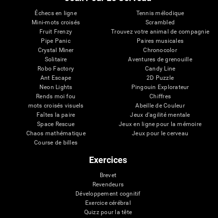
Échecs en ligne
Tennis mélodique
Mini-mots croisés
Scrambled
Fruit Frenzy
Trouvez votre animal de compagnie
Pipe Panic
Paires musicales
Crystal Miner
Chronocolor
Solitaire
Aventures de grenouille
Robo Factory
Candy Line
Ant Escape
2D Puzzle
Neon Lights
Pingouin Explorateur
Rends moi fou
Chiffres
mots croisés visuels
Abeille de Couleur
Faîtes la paire
Jeux d'agilité mentale
Space Rescue
Jeux en ligne pour la mémoire
Chaos mathématique
Jeux pour le cerveau
Course de billes
Exercices
Brevet
Revendeurs
Développement cognitif
Exercice cérébral
Quizz pour la tête