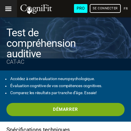
PRO
SE CONNECTER
FRA
Test de
compréhension
auditive
CAT-AC
Accédez à cette évaluation neuropsychologique.
Évaluation cognitive de vos compétences cognitives.
Comparez les résultats par tranche d’âge. Essaie!
DÉMARRER
Spécifications techniques