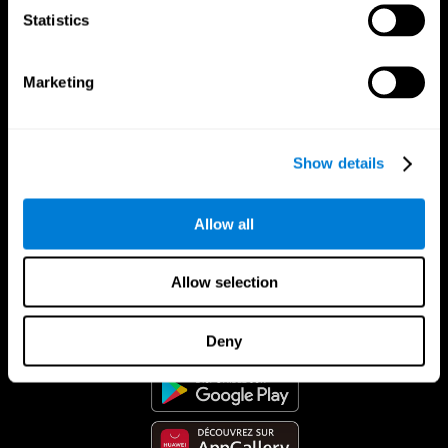
Statistics
Marketing
Show details
Allow all
Allow selection
App CogniFit
Deny