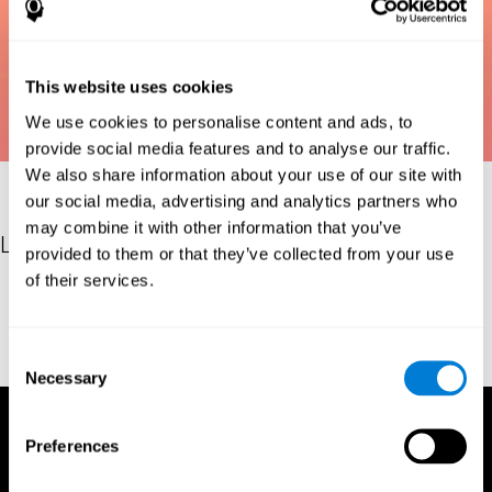
This website uses cookies
We use cookies to personalise content and ads, to
provide social media features and to analyse our traffic.
We also share information about your use of our site with
our social media, advertising and analytics partners who
may combine it with other information that you’ve
Les références
provided to them or that they’ve collected from your use
of their services.
Bastiaanse, Y. R. M., Edwards, S., Maas, E., & Rispens, J. E.
(2003). Assessing comprehension and production of verbs and
sentences: The Verb and Sentence Test (VAST). Aphasiology,
Consent
17(1), 49-73.
Necessary
Selection
Preferences