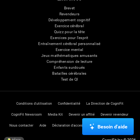
Brevet
Revendeurs
Développement cognitif
Exercice cérébral
Quizz pour la tête
Exercices pour l'esprit
Entraînement cérébral personnalisé
Exercice mental
Jeux mathématiques amusants
Compréhension de lecture
Enfants surdoués
Batailles cérébrales
Test de QI
Conditions d'utilisation
Confidentialité
La Direction de CogniFit
CogniFit Newsroom
Media Kit
Devenir un affilié
Devenir revendeur
Nous contacter
Aide
Déclaration d'accessibilité
Centre de Confiance
Besoin d'aide
BÉNIN