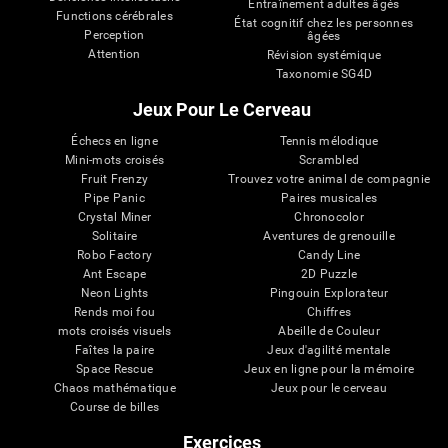
Entraînement adultes âgés
Functions cérébrales
État cognitif chez les personnes
Perception
âgées
Attention
Révision systémique
Taxonomie SG4D
Jeux Pour Le Cerveau
Échecs en ligne
Tennis mélodique
Mini-mots croisés
Scrambled
Fruit Frenzy
Trouvez votre animal de compagnie
Pipe Panic
Paires musicales
Crystal Miner
Chronocolor
Solitaire
Aventures de grenouille
Robo Factory
Candy Line
Ant Escape
2D Puzzle
Neon Lights
Pingouin Explorateur
Rends moi fou
Chiffres
mots croisés visuels
Abeille de Couleur
Faîtes la paire
Jeux d'agilité mentale
Space Rescue
Jeux en ligne pour la mémoire
Chaos mathématique
Jeux pour le cerveau
Course de billes
Exercices