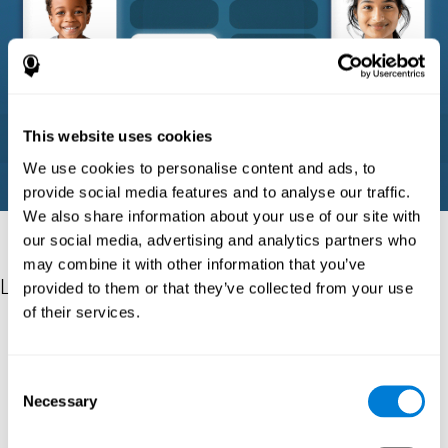
This website uses cookies
We use cookies to personalise content and ads, to
provide social media features and to analyse our traffic.
We also share information about your use of our site with
our social media, advertising and analytics partners who
may combine it with other information that you’ve
Les références
provided to them or that they’ve collected from your use
of their services.
Corsi, P.M. (1972). Human memory and the medial temporal
region of the brain (Ph.D.). McGill University.
Consent
Tulsky, D. S., Chiaravalloti, N. D., Palmer, B. W., & Chelune, G. J.
Necessary
(2003). The Wechsler Memory Scale, Third Edition. Clinical
Selection
Interpretation of the WAIS-III and WMS-III, 93-139.
https://doi.org/10.1016/b978-012703570-3/50007-9