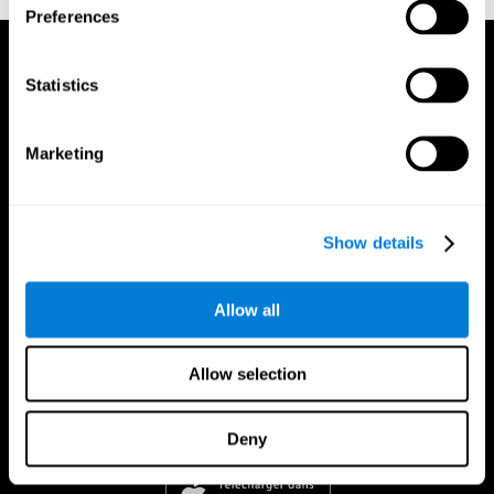
Preferences
Statistics
Marketing
Show details
Allow all
Allow selection
Deny
App CogniFit