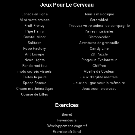
Jeux Pour Le Cerveau
Échecs en ligne
Tennis mélodique
Mini-mots croisés
Scrambled
Fruit Frenzy
Trouvez votre animal de compagnie
Pipe Panic
Paires musicales
Crystal Miner
Chronocolor
Solitaire
Aventures de grenouille
Robo Factory
Candy Line
Ant Escape
2D Puzzle
Neon Lights
Pingouin Explorateur
Rends moi fou
Chiffres
mots croisés visuels
Abeille de Couleur
Faîtes la paire
Jeux d'agilité mentale
Space Rescue
Jeux en ligne pour la mémoire
Chaos mathématique
Jeux pour le cerveau
Course de billes
Exercices
Brevet
Revendeurs
Développement cognitif
Exercice cérébral