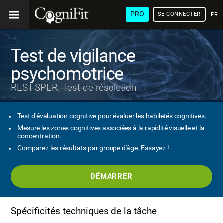
PRO
SE CONNECTER
FRA
Test de vigilance
psychomotrice
REST-SPER: Test de résolution
Test d'évaluation cognitive pour évaluer les habiletés cognitives.
Mesure les zones cognitives associées à la rapidité visuelle et la
concentration.
Comparez les résultats par groupe d'âge. Essayez !
DÉMARRER
Spécificités techniques de la tâche