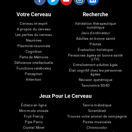
Votre Cerveau
Recherche
Cerveau et esprit
Validation thérapeutique
numérique
A propos du cerveau
Jeux d'ordinateur
Les parties du cerveau
Adultes en bonne santé
Neurones
Pilotes
Plasticité neuronale
Évaluation holistique
Cognition
Personnes âgées en bonne santé
Perte de Mémoire
(iTV)
Déficience intellectuelle
Entraînement adultes âgés
Functions cérébrales
État cognitif chez les personnes
Perception
âgées
Attention
Révision systémique
Taxonomie SG4D
Jeux Pour Le Cerveau
Échecs en ligne
Tennis mélodique
Mini-mots croisés
Scrambled
Fruit Frenzy
Trouvez votre animal de compagnie
Pipe Panic
Paires musicales
Crystal Miner
Chronocolor