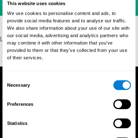
This website uses cookies
We use cookies to personalise content and ads, to
provide social media features and to analyse our traffic.
We also share information about your use of our site with
our social media, advertising and analytics partners who
Les références
may combine it with other information that you’ve
provided to them or that they’ve collected from your use
Brickenkamp, R. (1962). Aufmerksamkeits-Belastungs-Test (Test
of their services.
d2) (1st ed.). Göttingen, Germany: Hogrefe.
Consent
Necessary
Selection
Preferences
Statistics