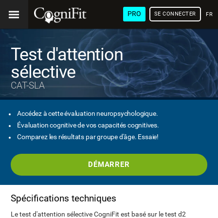
PRO
SE CONNECTER
FRA
Test d'attention
sélective
CAT-SLA
Accédez à cette évaluation neuropsychologique.
Évaluation cognitive de vos capacités cognitives.
Comparez les résultats par groupe d'âge. Essaie!
DÉMARRER
Spécifications techniques
Le test d'attention sélective CogniFit est basé sur le test d2