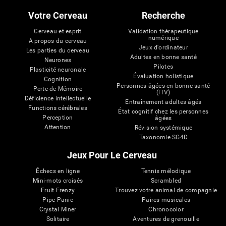
Votre Cerveau
Recherche
Cerveau et esprit
Validation thérapeutique
numérique
A propos du cerveau
Jeux d'ordinateur
Les parties du cerveau
Adultes en bonne santé
Neurones
Pilotes
Plasticité neuronale
Évaluation holistique
Cognition
Personnes âgées en bonne santé
Perte de Mémoire
(iTV)
Déficience intellectuelle
Entraînement adultes âgés
Functions cérébrales
État cognitif chez les personnes
Perception
âgées
Attention
Révision systémique
Taxonomie SG4D
Jeux Pour Le Cerveau
Échecs en ligne
Tennis mélodique
Mini-mots croisés
Scrambled
Fruit Frenzy
Trouvez votre animal de compagnie
Pipe Panic
Paires musicales
Crystal Miner
Chronocolor
Solitaire
Aventures de grenouille