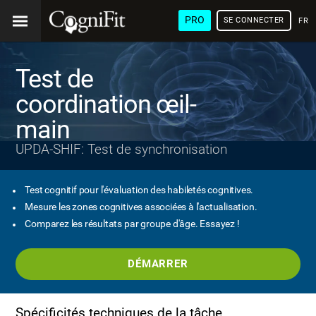
PRO
SE CONNECTER
FRA
Test de
coordination œil-
main
UPDA-SHIF: Test de synchronisation
Test cognitif pour l'évaluation des habiletés cognitives.
Mesure les zones cognitives associées à l'actualisation.
Comparez les résultats par groupe d'âge. Essayez !
DÉMARRER
Spécificités techniques de la tâche