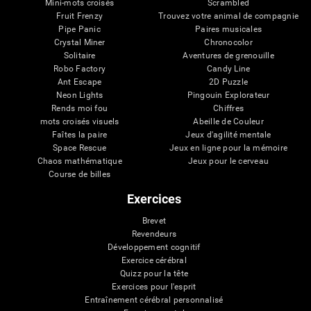
Mini-mots croisés
Scrambled
Fruit Frenzy
Trouvez votre animal de compagnie
Pipe Panic
Paires musicales
Crystal Miner
Chronocolor
Solitaire
Aventures de grenouille
Robo Factory
Candy Line
Ant Escape
2D Puzzle
Neon Lights
Pingouin Explorateur
Rends moi fou
Chiffres
mots croisés visuels
Abeille de Couleur
Faîtes la paire
Jeux d'agilité mentale
Space Rescue
Jeux en ligne pour la mémoire
Chaos mathématique
Jeux pour le cerveau
Course de billes
Exercices
Brevet
Revendeurs
Développement cognitif
Exercice cérébral
Quizz pour la tête
Exercices pour l'esprit
Entraînement cérébral personnalisé