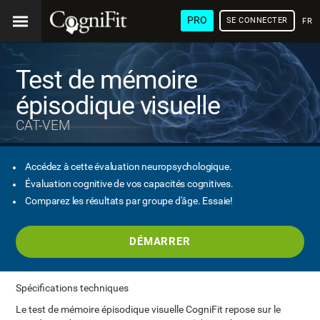
PRO
SE CONNECTER
FRA
Test de mémoire
épisodique visuelle
CAT-VEM
Accédez à cette évaluation neuropsychologique.
Évaluation cognitive de vos capacités cognitives.
Comparez les résultats par groupe d'âge. Essaie!
DÉMARRER
Spécifications techniques
Le test de mémoire épisodique visuelle CogniFit repose sur le