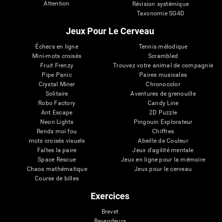
Attention
Révision systémique
Taxonomie SG4D
Jeux Pour Le Cerveau
Échecs en ligne
Tennis mélodique
Mini-mots croisés
Scrambled
Fruit Frenzy
Trouvez votre animal de compagnie
Pipe Panic
Paires musicales
Crystal Miner
Chronocolor
Solitaire
Aventures de grenouille
Robo Factory
Candy Line
Ant Escape
2D Puzzle
Neon Lights
Pingouin Explorateur
Rends moi fou
Chiffres
mots croisés visuels
Abeille de Couleur
Faîtes la paire
Jeux d'agilité mentale
Space Rescue
Jeux en ligne pour la mémoire
Chaos mathématique
Jeux pour le cerveau
Course de billes
Exercices
Brevet
Revendeurs