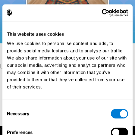
This website uses cookies
We use cookies to personalise content and ads, to
provide social media features and to analyse our traffic.
We also share information about your use of our site with
Les références
our social media, advertising and analytics partners who
may combine it with other information that you’ve
Donders, F. C. (1969). On the speed of mental processes. Acta
provided to them or that they’ve collected from your use
Psychologica, 30, 412–431. https://doi.org/10.1016/0001-
of their services.
6918(69)90065-1
Shepard, R. N., & Teghtsoonian, M. (1961). Retention of
information under conditions approaching a steady state.
Consent
Journal of Experimental Psychology, 62(3), 302–309.
Necessary
Selection
https://doi.org/10.1037/h0048606
Preferences