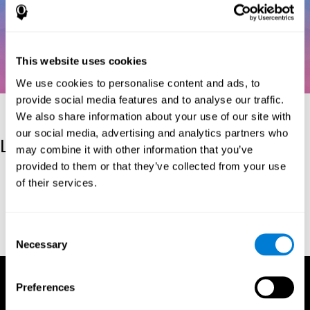
This website uses cookies
We use cookies to personalise content and ads, to
provide social media features and to analyse our traffic.
We also share information about your use of our site with
our social media, advertising and analytics partners who
Les références
may combine it with other information that you’ve
provided to them or that they’ve collected from your use
Kaplan, E., Goodglass, H., Weintraub, S. (1983). Boston Naming
of their services.
Test. Philadelphia: Lea & Febiger.
Wechsler, D. (1997). WAIS-III: Wechsler Adult Intelligence Scale -
Third edition administration and scoring manual. San Antonio,
Consent
TX: Psychological Corporation.
Necessary
Selection
Preferences