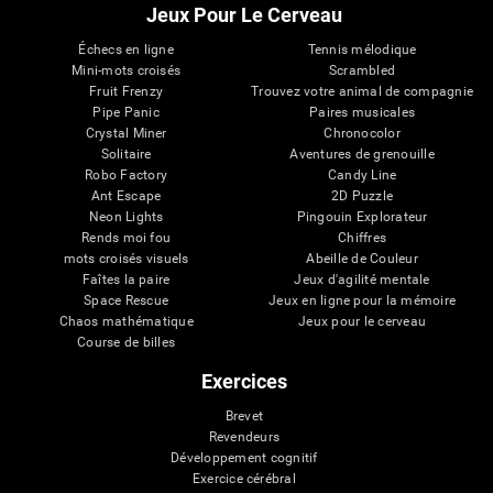
Jeux Pour Le Cerveau
Échecs en ligne
Tennis mélodique
Mini-mots croisés
Scrambled
Fruit Frenzy
Trouvez votre animal de compagnie
Pipe Panic
Paires musicales
Crystal Miner
Chronocolor
Solitaire
Aventures de grenouille
Robo Factory
Candy Line
Ant Escape
2D Puzzle
Neon Lights
Pingouin Explorateur
Rends moi fou
Chiffres
mots croisés visuels
Abeille de Couleur
Faîtes la paire
Jeux d'agilité mentale
Space Rescue
Jeux en ligne pour la mémoire
Chaos mathématique
Jeux pour le cerveau
Course de billes
Exercices
Brevet
Revendeurs
Développement cognitif
Exercice cérébral