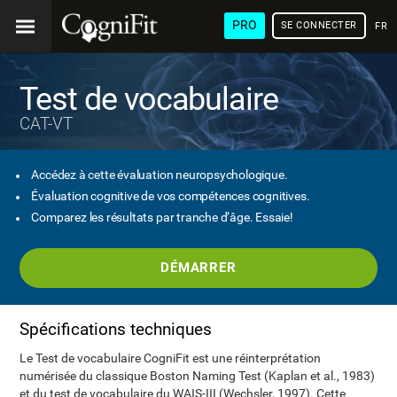
PRO
SE CONNECTER
FRA
Test de vocabulaire
CAT-VT
Accédez à cette évaluation neuropsychologique.
Évaluation cognitive de vos compétences cognitives.
Comparez les résultats par tranche d’âge. Essaie!
DÉMARRER
Spécifications techniques
Le Test de vocabulaire CogniFit est une réinterprétation
numérisée du classique Boston Naming Test (Kaplan et al., 1983)
et du test de vocabulaire du WAIS-III (Wechsler, 1997). Cette