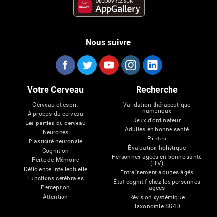
Nous suivre
Votre Cerveau
Recherche
Cerveau et esprit
Validation thérapeutique
numérique
A propos du cerveau
Jeux d'ordinateur
Les parties du cerveau
Adultes en bonne santé
Neurones
Pilotes
Plasticité neuronale
Évaluation holistique
Cognition
Personnes âgées en bonne santé
Perte de Mémoire
(iTV)
Déficience intellectuelle
Entraînement adultes âgés
Functions cérébrales
État cognitif chez les personnes
Perception
âgées
Attention
Révision systémique
Taxonomie SG4D