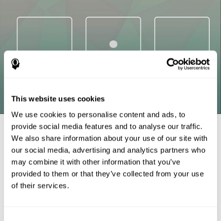
This website uses cookies
We use cookies to personalise content and ads, to
Références
provide social media features and to analyse our traffic.
We also share information about your use of our site with
Tsotsos, L. E., Roggeveen, A. B., Sekuler, A. B., Vrkljan, B. H., &
our social media, advertising and analytics partners who
Bennett, P. J. (2010). The effects of practice in a useful field of
may combine it with other information that you’ve
view task on driving performance. Journal of Vision, 10(7), 152-
152.
provided to them or that they’ve collected from your use
of their services.
Crabb, D. P., Fitzke, F. W., Hitchings, R. A., & Viswanathan, A. C.
(2004). A practical approach to measuring the visual field
component of fitness to drive. British journal of ophthalmology,
88(9), 1191-1196.
Consent