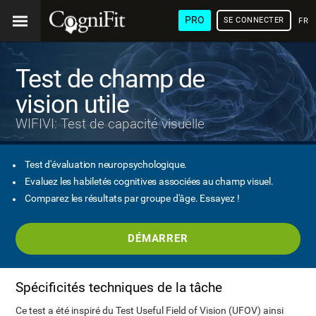
PRO
SE CONNECTER
FRA
Test de champ de
vision utile
WIFIVI: Test de capacité visuelle
Test d'évaluation neuropsychologique.
Evaluez les habiletés cognitives associées au champ visuel.
Comparez les résultats par groupe d'âge. Essayez !
DÉMARRER
Spécificités techniques de la tâche
Ce test a été inspiré du Test Useful Field of Vision (UFOV) ainsi