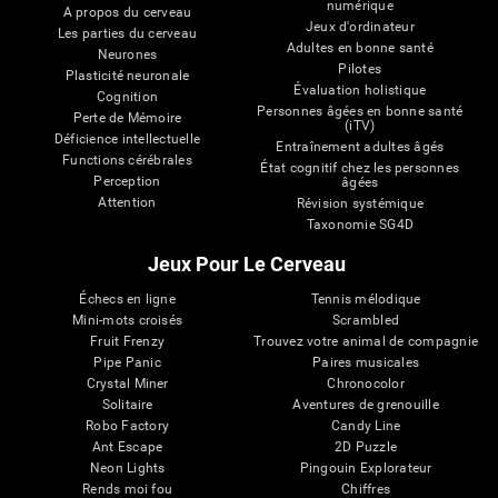
numérique
A propos du cerveau
Jeux d'ordinateur
Les parties du cerveau
Adultes en bonne santé
Neurones
Pilotes
Plasticité neuronale
Évaluation holistique
Cognition
Personnes âgées en bonne santé
Perte de Mémoire
(iTV)
Déficience intellectuelle
Entraînement adultes âgés
Functions cérébrales
État cognitif chez les personnes
Perception
âgées
Attention
Révision systémique
Taxonomie SG4D
Jeux Pour Le Cerveau
Échecs en ligne
Tennis mélodique
Mini-mots croisés
Scrambled
Fruit Frenzy
Trouvez votre animal de compagnie
Pipe Panic
Paires musicales
Crystal Miner
Chronocolor
Solitaire
Aventures de grenouille
Robo Factory
Candy Line
Ant Escape
2D Puzzle
Neon Lights
Pingouin Explorateur
Rends moi fou
Chiffres