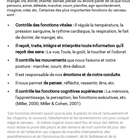
manger, lire, écrirer, chanter, danser, penser ou encore parler de ce que nous
pensons, aimer, détester, marcher, courir, planifier, agir spontanément,
imaginer, créer, etc. Certaines des plus importantes fonctions du cerveau
sont :
Contrôle des fonctions vitales :
Il régule la température, la
pression sanguine, le rythme cardiaque, la respiration, le fait
de dormir, de manger, etc.
Il reçoit, traite, intègre et interprète toute information qu'il
reçoit des sens :
La vue, l'ouïe, le goût, le toucher et l'odorat.
Il contrôle les mouvements
que nous faisons et notre
posture : marcher, courir, être debout.
Il est responsable de nos
émotions et de notre conduite
.
Il nous permet
de penser
, réfléchir, ressentir, être, etc.
Il contrôle les fonctions cognitives supérieures :
La mémoire,
l'apprentissage, la perception, les fonctions exécutives, etc.
(Miller, 2000; Miller & Cohen, 2001)
“Les hommes doivent savoir que la joie, le plaisir, le rire et l'amusement et
les chagrins, la rancune, l'abattement et les lamentations ont pour unique
siège le cerveau... le même organe nous rend fou et nous fait délirer, et
nous laisse la proie des peurs et des terreurs de nuit comme de jour, des
rêves et de l'attention qui s'égare de manière intempestive, des
appréhensions et de l'ignorance du présent, de la faiblesse et de la