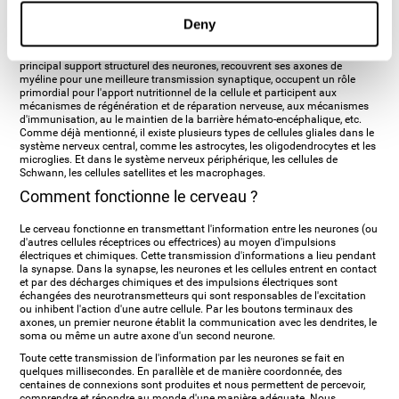
LES CELLULES GLIALES :
c'est le type de cellules le plus
Deny
abondant du SNC (Système nerveux central). Elles ont la capacité de se
diviser dans le cerveau adulte (neurogenèse) et leur présence est
nécessaire pour le bon fonctionnement cérébral. Elles constituent le
principal support structurel des neurones, recouvrent ses axones de
myéline pour une meilleure transmission synaptique, occupent un rôle
primordial pour l'apport nutritionnel de la cellule et participent aux
mécanismes de régénération et de réparation nerveuse, aux mécanismes
d'immunisation, au le maintien de la barrière hémato-encéphalique, etc.
Comme déjà mentionné, il existe plusieurs types de cellules gliales dans le
système nerveux central, comme les astrocytes, les oligodendrocytes et les
microglies. Et dans le système nerveux périphérique, les cellules de
Schwann, les cellules satellites et les macrophages.
Comment fonctionne le cerveau ?
Le cerveau fonctionne en transmettant l'information entre les neurones (ou
d'autres cellules réceptrices ou effectrices) au moyen d'impulsions
électriques et chimiques. Cette transmission d'informations a lieu pendant
la synapse. Dans la synapse, les neurones et les cellules entrent en contact
et par des décharges chimiques et des impulsions électriques sont
échangées des neurotransmetteurs qui sont responsables de l'excitation
ou inhibent l'action d'une autre cellule. Par les boutons terminaux des
axones, un premier neurone établit la communication avec les dendrites, le
soma ou même un autre axone d'un second neurone.
Toute cette transmission de l'information par les neurones se fait en
quelques millisecondes. En parallèle et de manière coordonnée, des
centaines de connexions sont produites et nous permettent de percevoir,
comprendre et répondre au monde d'une manière adéquate. Nous