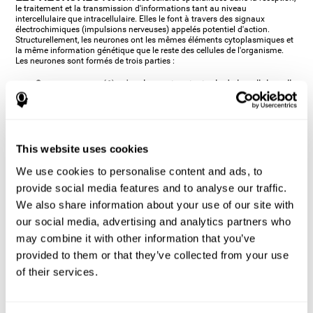
le traitement et la transmission d'informations tant au niveau
intercellulaire que intracellulaire. Elles le font à travers des signaux
électrochimiques (impulsions nerveuses) appelés potentiel d'action.
Structurellement, les neurones ont les mêmes éléments cytoplasmiques et
la même information génétique que le reste des cellules de l'organisme.
Les neurones sont formés de trois parties :
Corps ou soma
(6) : c'est la partie principale de la cellule, celle
qui contient le noyau (comme l'ADN), le réticulum
endoplasmique et les ribosomes (qui produisent les
protéines) et les mitochondries (qui génèrent de l'énergie).
C'est dans le soma que sont réalisées la majorité des
This website uses cookies
fonctions métaboliques de la cellule. Si le soma meurt, la
cellule meurt également.
We use cookies to personalise content and ads, to
Les axones
(3) : c'est une prolongation qui sort du soma
provide social media features and to analyse our traffic.
cellulaire, c'est une espèce de "câble", présentant des
We also share information about your use of our site with
boutons terminaux ou varicosités (2) aux extrémités qui sont
our social media, advertising and analytics partners who
les points de contact synaptiques (5), à travers lesquels se
may combine it with other information that you’ve
transmet l'impulsion nerveuse (élément pré-synaptique). La
provided to them or that they’ve collected from your use
longueur des axones peut varier énormément d'un neurone à
un autre : il y en a de très courtes (moins de 1mm) et de très
of their services.
longues (plus d'un mètre, qui sont généralement de nerfs
périphériques comme ceux des neurones moteurs). Certains
axones (surtout ceux des neurones moteurs et sensoriels)