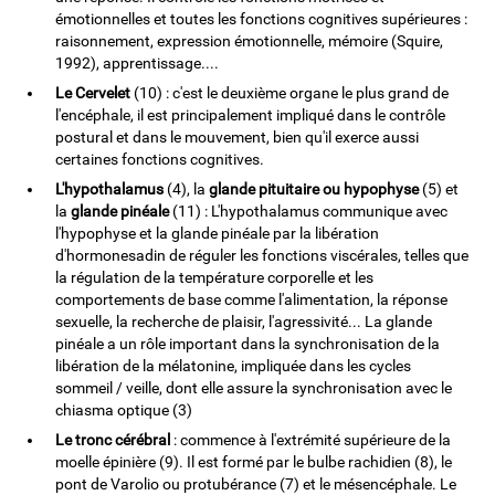
émotionnelles et toutes les fonctions cognitives supérieures :
raisonnement, expression émotionnelle, mémoire (Squire,
1992), apprentissage....
Le Cervelet
(10) : c'est le deuxième organe le plus grand de
l'encéphale, il est principalement impliqué dans le contrôle
postural et dans le mouvement, bien qu'il exerce aussi
certaines fonctions cognitives.
L'hypothalamus
(4), la
glande pituitaire ou hypophyse
(5) et
la
glande pinéale
(11) : L'hypothalamus communique avec
l'hypophyse et la glande pinéale par la libération
d'hormonesadin de réguler les fonctions viscérales, telles que
la régulation de la température corporelle et les
comportements de base comme l'alimentation, la réponse
sexuelle, la recherche de plaisir, l'agressivité... La glande
pinéale a un rôle important dans la synchronisation de la
libération de la mélatonine, impliquée dans les cycles
sommeil / veille, dont elle assure la synchronisation avec le
chiasma optique (3)
Le tronc cérébral
: commence à l'extrémité supérieure de la
moelle épinière (9). Il est formé par le bulbe rachidien (8), le
pont de Varolio ou protubérance (7) et le mésencéphale. Le