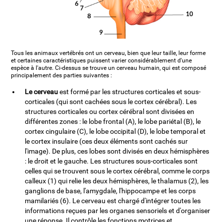
Tous les animaux vertébrés ont un cerveau, bien que leur taille, leur forme
et certaines caractéristiques puissent varier considérablement d'une
espèce à l'autre. Ci-dessus se trouve un cerveau humain, qui est composé
principalement des parties suivantes :
Le cerveau
est formé par les structures corticales et sous-
corticales (qui sont cachées sous le cortex cérébral). Les
structures corticales ou cortex cérébral sont divisées en
différentes zones : le lobe frontal (A), le lobe pariétal (B), le
cortex cingulaire (C), le lobe occipital (D), le lobe temporal et
le cortex insulaire (ces deux éléments sont cachés sur
l'image). De plus, ces lobes sont divisés en deux hémisphères
: le droit et le gauche. Les structures sous-corticales sont
celles qui se trouvent sous le cortex cérébral, comme le corps
calleux (1) qui relie les deux hémisphères, le thalamus (2), les
ganglions de base, l'amygdale, l'hippocampe et les corps
mamilariés (6). Le cerveau est chargé d'intégrer toutes les
informations reçues par les organes sensoriels et d'organiser
une réponse. Il contrôle les fonctions motrices et