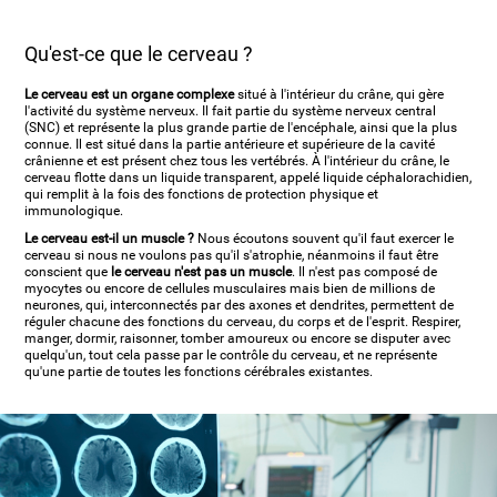
Qu'est-ce que le cerveau ?
Le cerveau est un organe complexe
situé à l'intérieur du crâne, qui gère
l'activité du système nerveux. Il fait partie du système nerveux central
(SNC) et représente la plus grande partie de l'encéphale, ainsi que la plus
connue. Il est situé dans la partie antérieure et supérieure de la cavité
crânienne et est présent chez tous les vertébrés. À l'intérieur du crâne, le
cerveau flotte dans un liquide transparent, appelé liquide céphalorachidien,
qui remplit à la fois des fonctions de protection physique et
immunologique.
Le cerveau est-il un muscle ?
Nous écoutons souvent qu'il faut exercer le
cerveau si nous ne voulons pas qu'il s'atrophie, néanmoins il faut être
conscient que
le cerveau n'est pas un muscle
. Il n'est pas composé de
myocytes ou encore de cellules musculaires mais bien de millions de
neurones, qui, interconnectés par des axones et dendrites, permettent de
réguler chacune des fonctions du cerveau, du corps et de l'esprit. Respirer,
manger, dormir, raisonner, tomber amoureux ou encore se disputer avec
quelqu'un, tout cela passe par le contrôle du cerveau, et ne représente
qu'une partie de toutes les fonctions cérébrales existantes.