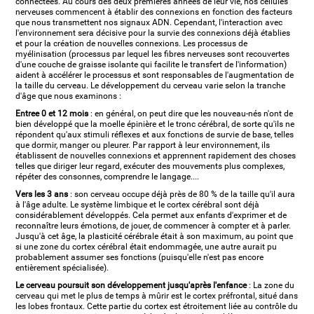
connectées. Au cours des deux premières années de leur vie, nos cellules
nerveuses commencent à établir des connexions en fonction des facteurs
que nous transmettent nos signaux ADN. Cependant, l'interaction avec
l'environnement sera décisive pour la survie des connexions déjà établies
et pour la création de nouvelles connexions. Les processus de
myélinisation (processus par lequel les fibres nerveuses sont recouvertes
d'une couche de graisse isolante qui facilite le transfert de l'information)
aident à accélérer le processus et sont responsables de l'augmentation de
la taille du cerveau. Le développement du cerveau varie selon la tranche
d'âge que nous examinons :
Entree 0 et 12 mois
: en général, on peut dire que les nouveau-nés n'ont de
bien développé que la moelle épinière et le tronc cérébral, de sorte qu'ils ne
répondent qu'aux stimuli réflexes et aux fonctions de survie de base, telles
que dormir, manger ou pleurer. Par rapport à leur environnement, ils
établissent de nouvelles connexions et apprennent rapidement des choses
telles que diriger leur regard, exécuter des mouvements plus complexes,
répéter des consonnes, comprendre le langage....
Vers les 3 ans
: son cerveau occupe déjà près de 80 % de la taille qu'il aura
à l'âge adulte. Le système limbique et le cortex cérébral sont déjà
considérablement développés. Cela permet aux enfants d'exprimer et de
reconnaître leurs émotions, de jouer, de commencer à compter et à parler.
Jusqu'à cet âge, la plasticité cérébrale était à son maximum, au point que
si une zone du cortex cérébral était endommagée, une autre aurait pu
probablement assumer ses fonctions (puisqu'elle n'est pas encore
entièrement spécialisée).
Le cerveau poursuit son développement jusqu'après l'enfance
: La zone du
cerveau qui met le plus de temps à mûrir est le cortex préfrontal, situé dans
les lobes frontaux. Cette partie du cortex est étroitement liée au contrôle du