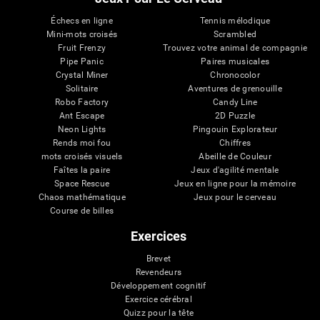
Échecs en ligne
Tennis mélodique
Mini-mots croisés
Scrambled
Fruit Frenzy
Trouvez votre animal de compagnie
Pipe Panic
Paires musicales
Crystal Miner
Chronocolor
Solitaire
Aventures de grenouille
Robo Factory
Candy Line
Ant Escape
2D Puzzle
Neon Lights
Pingouin Explorateur
Rends moi fou
Chiffres
mots croisés visuels
Abeille de Couleur
Faîtes la paire
Jeux d'agilité mentale
Space Rescue
Jeux en ligne pour la mémoire
Chaos mathématique
Jeux pour le cerveau
Course de billes
Exercices
Brevet
Revendeurs
Développement cognitif
Exercice cérébral
Quizz pour la tête