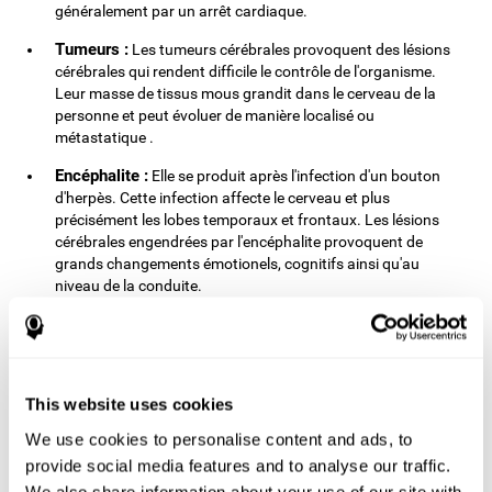
généralement par un arrêt cardiaque.
Tumeurs :
Les tumeurs cérébrales provoquent des lésions
cérébrales qui rendent difficile le contrôle de l'organisme.
Leur masse de tissus mous grandit dans le cerveau de la
personne et peut évoluer de manière localisé ou
métastatique .
Encéphalite :
Elle se produit après l'infection d'un bouton
d'herpès. Cette infection affecte le cerveau et plus
précisément les lobes temporaux et frontaux. Les lésions
cérébrales engendrées par l'encéphalite provoquent de
grands changements émotionels, cognitifs ainsi qu'au
niveau de la conduite.
est une des
A ce jour, la lésion cérébrale traumatique
principales causes d'handicap et de détérioration cognitive,
tout spécialement chez les enfants et jeunes adultes. Les
hommes sont plus souvent victimes de lésions cérébrales que les
This website uses cookies
femmes. Les causes et symptômes sont multiples et dependent
du type de lésion. Les causes incluent les chutes, les accidents de
We use cookies to personalise content and ads, to
la route, la violence et le sport.
provide social media features and to analyse our traffic.
lésions cérébrales peuvent avoir un impact
Plusieurs
We also share information about your use of our site with