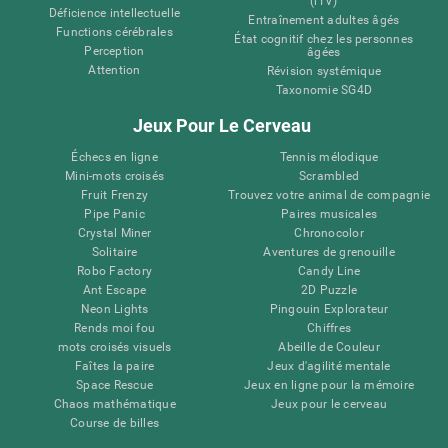
(iTV)
Déficience intellectuelle
Entraînement adultes âgés
Functions cérébrales
État cognitif chez les personnes
Perception
âgées
Attention
Révision systémique
Taxonomie SG4D
Jeux Pour Le Cerveau
Échecs en ligne
Tennis mélodique
Mini-mots croisés
Scrambled
Fruit Frenzy
Trouvez votre animal de compagnie
Pipe Panic
Paires musicales
Crystal Miner
Chronocolor
Solitaire
Aventures de grenouille
Robo Factory
Candy Line
Ant Escape
2D Puzzle
Neon Lights
Pingouin Explorateur
Rends moi fou
Chiffres
mots croisés visuels
Abeille de Couleur
Faîtes la paire
Jeux d'agilité mentale
Space Rescue
Jeux en ligne pour la mémoire
Chaos mathématique
Jeux pour le cerveau
Course de billes