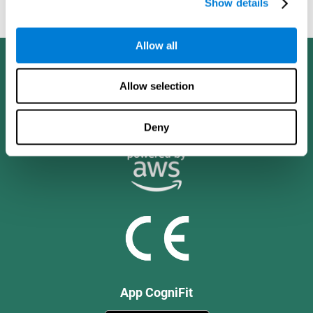
Show details
Working Memory and Executive Function - PLoS ONE July 03,
2014. 10.1371/journal.pone.0101472
Allow all
Allow selection
Deny
App CogniFit