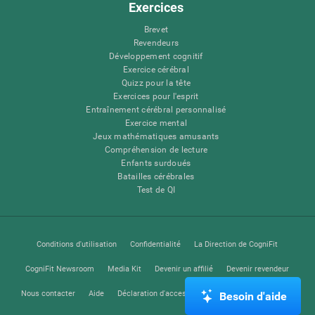
Exercices
Brevet
Revendeurs
Développement cognitif
Exercice cérébral
Quizz pour la tête
Exercices pour l'esprit
Entraînement cérébral personnalisé
Exercice mental
Jeux mathématiques amusants
Compréhension de lecture
Enfants surdoués
Batailles cérébrales
Test de QI
Conditions d'utilisation
Confidentialité
La Direction de CogniFit
CogniFit Newsroom
Media Kit
Devenir un affilié
Devenir revendeur
Nous contacter
Aide
Déclaration d'accessibilité
Centre de Confiance
Besoin d'aide