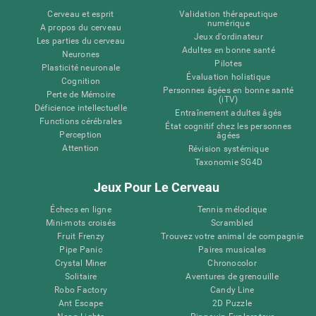
Cerveau et esprit
Validation thérapeutique
numérique
A propos du cerveau
Jeux d'ordinateur
Les parties du cerveau
Adultes en bonne santé
Neurones
Pilotes
Plasticité neuronale
Évaluation holistique
Cognition
Personnes âgées en bonne santé
Perte de Mémoire
(iTV)
Déficience intellectuelle
Entraînement adultes âgés
Functions cérébrales
État cognitif chez les personnes
Perception
âgées
Attention
Révision systémique
Taxonomie SG4D
Jeux Pour Le Cerveau
Échecs en ligne
Tennis mélodique
Mini-mots croisés
Scrambled
Fruit Frenzy
Trouvez votre animal de compagnie
Pipe Panic
Paires musicales
Crystal Miner
Chronocolor
Solitaire
Aventures de grenouille
Robo Factory
Candy Line
Ant Escape
2D Puzzle