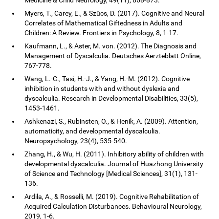
Myers, T., Carey, E., & Szűcs, D. (2017). Cognitive and Neural
Correlates of Mathematical Giftedness in Adults and
Children: A Review. Frontiers in Psychology, 8, 1-17.
Kaufmann, L., & Aster, M. von. (2012). The Diagnosis and
Management of Dyscalculia. Deutsches Aerzteblatt Online,
767-778.
Wang, L.-C., Tasi, H.-J., & Yang, H.-M. (2012). Cognitive
inhibition in students with and without dyslexia and
dyscalculia. Research in Developmental Disabilities, 33(5),
1453-1461.
Ashkenazi, S., Rubinsten, O., & Henik, A. (2009). Attention,
automaticity, and developmental dyscalculia.
Neuropsychology, 23(4), 535-540.
Zhang, H., & Wu, H. (2011). Inhibitory ability of children with
developmental dyscalculia. Journal of Huazhong University
of Science and Technology [Medical Sciences], 31(1), 131-
136.
Ardila, A., & Rosselli, M. (2019). Cognitive Rehabilitation of
Acquired Calculation Disturbances. Behavioural Neurology,
2019, 1-6.