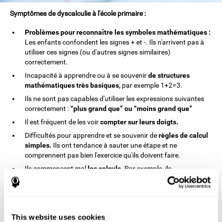
Symptômes de dyscalculie à l'école primaire :
Problèmes pour reconnaître les symboles mathématiques :
Les enfants confondent les signes + et -. Ils n'arrivent pas à
utiliser ces signes (ou d'autres signes similaires)
correctement.
Incapacité à apprendre ou à se souvenir
de structures
mathématiques très basiques,
par exemple 1+2=3.
Ils ne sont pas capables d'utiliser les expressions suivantes
correctement :
“plus grand que” ou “moins grand que”
Il est fréquent de les voir
compter sur leurs doigts.
Difficultés pour apprendre et se souvenir de
règles de calcul
simples.
Ils ont tendance à sauter une étape et ne
comprennent pas bien l'exercice qu'ils doivent faire.
Ils commencent mal
les calculs.
Par exemple, ils
additionnent et soustraient depuis la gauche vers la droite
au lieu de faire l'inverse.
Ils ont du mal à
aligner des opérations :
par exemple,
lorsqu'ils ont un calcul à l'horizontal, ils ne savent pas le
This website uses cookies
mettre à la verticale. Ces enfants ont le même problème