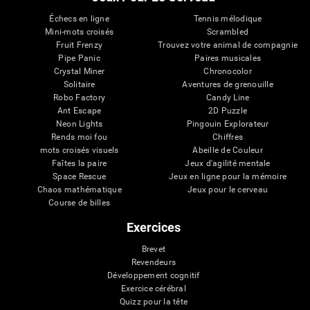
Échecs en ligne
Tennis mélodique
Mini-mots croisés
Scrambled
Fruit Frenzy
Trouvez votre animal de compagnie
Pipe Panic
Paires musicales
Crystal Miner
Chronocolor
Solitaire
Aventures de grenouille
Robo Factory
Candy Line
Ant Escape
2D Puzzle
Neon Lights
Pingouin Explorateur
Rends moi fou
Chiffres
mots croisés visuels
Abeille de Couleur
Faîtes la paire
Jeux d'agilité mentale
Space Rescue
Jeux en ligne pour la mémoire
Chaos mathématique
Jeux pour le cerveau
Course de billes
Exercices
Brevet
Revendeurs
Développement cognitif
Exercice cérébral
Quizz pour la tête