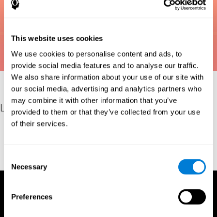
This website uses cookies
We use cookies to personalise content and ads, to
provide social media features and to analyse our traffic.
We also share information about your use of our site with
our social media, advertising and analytics partners who
may combine it with other information that you’ve
Les références
provided to them or that they’ve collected from your use
of their services.
Bastiaanse, Y. R. M., Edwards, S., Maas, E., & Rispens, J. E.
(2003). Assessing comprehension and production of verbs and
sentences: The Verb and Sentence Test (VAST). Aphasiology,
Consent
17(1), 49-73.
Necessary
Selection
Preferences