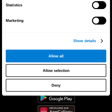
Statistics
Marketing
Show details
Allow all
Allow selection
App CogniFit
Deny