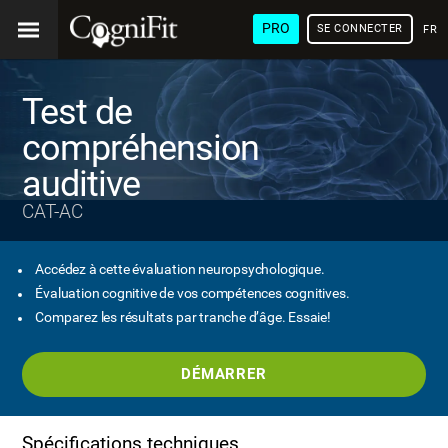
PRO
SE CONNECTER
FRA
Test de
compréhension
auditive
CAT-AC
Accédez à cette évaluation neuropsychologique.
Évaluation cognitive de vos compétences cognitives.
Comparez les résultats par tranche d’âge. Essaie!
DÉMARRER
Spécifications techniques