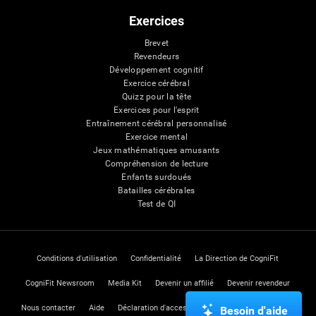
Exercices
Brevet
Revendeurs
Développement cognitif
Exercice cérébral
Quizz pour la tête
Exercices pour l'esprit
Entraînement cérébral personnalisé
Exercice mental
Jeux mathématiques amusants
Compréhension de lecture
Enfants surdoués
Batailles cérébrales
Test de QI
Conditions d'utilisation
Confidentialité
La Direction de CogniFit
CogniFit Newsroom
Media Kit
Devenir un affilié
Devenir revendeur
Nous contacter
Aide
Déclaration d'accessibilité
Centre de Confiance
Besoin d'aide