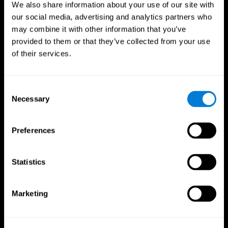
We also share information about your use of our site with
our social media, advertising and analytics partners who
may combine it with other information that you’ve
provided to them or that they’ve collected from your use
of their services.
Consent
Necessary
Selection
Nous suivre
Preferences
Votre Cerveau
Recherche
Statistics
Cerveau et esprit
Validation thérapeutique
numérique
A propos du cerveau
Marketing
Jeux d'ordinateur
Les parties du cerveau
Adultes en bonne santé
Neurones
Pilotes
Plasticité neuronale
Évaluation holistique
Cognition