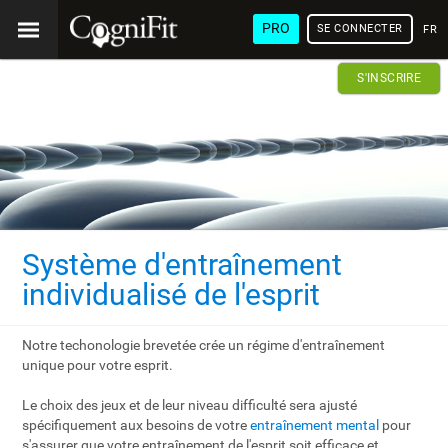
PRO
SE CONNECTER
FRA
S'INSCRIRE
Système d'entraînement
individualisé de l'esprit
Notre techonologie brevetée crée un régime d'entraînement
unique pour votre esprit.
Le choix des jeux et de leur niveau difficulté sera ajusté
spécifiquement aux besoins de votre
entraînement mental
pour
s'assurer que votre entraînement de l'esprit soit efficace et