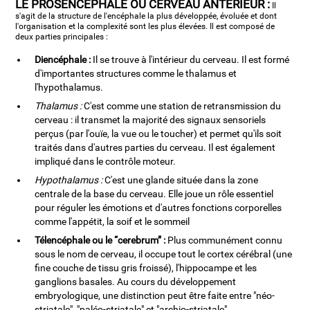
LE PROSENCÉPHALE OU CERVEAU ANTÉRIEUR :
Il
s'agit de la structure de l'encéphale la plus développée, évoluée et dont
l'organisation et la complexité sont les plus élevées. Il est composé de
deux parties principales :
Diencéphale :
Il se trouve à l'intérieur du cerveau. Il est formé
d'importantes structures comme le thalamus et
l'hypothalamus.
Thalamus :
C'est comme une station de retransmission du
cerveau : il transmet la majorité des signaux sensoriels
perçus (par l'ouïe, la vue ou le toucher) et permet qu'ils soit
traités dans d'autres parties du cerveau. Il est également
impliqué dans le contrôle moteur.
Hypothalamus :
C'est une glande située dans la zone
centrale de la base du cerveau. Elle joue un rôle essentiel
pour réguler les émotions et d'autres fonctions corporelles
comme l'appétit, la soif et le sommeil
Télencéphale ou le “cerebrum” :
Plus communément connu
sous le nom de cerveau, il occupe tout le cortex cérébral (une
fine couche de tissu gris froissé), l'hippocampe et les
ganglions basales. Au cours du développement
embryologique, une distinction peut être faite entre "néo-
striatale", "paléo-striatale" et "archio-striatale".