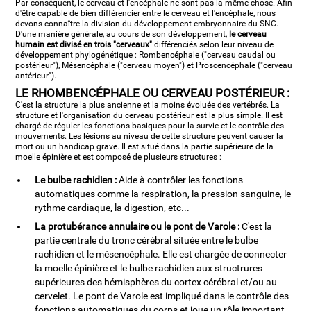
Par conséquent, le cerveau et l'encéphale ne sont pas la même chose. Afin
d'être capable de bien différencier entre le cerveau et l'encéphale, nous
devons connaître la division du développement embryonnaire du SNC.
D'une manière générale, au cours de son développement,
le cerveau
humain est divisé en trois "cerveaux"
différenciés selon leur niveau de
développement phylogénétique : Rombencéphale ("cerveau caudal ou
postérieur"), Mésencéphale ("cerveau moyen") et Proscencéphale ("cerveau
antérieur").
LE RHOMBENCÉPHALE OU CERVEAU POSTÉRIEUR :
C'est la structure la plus ancienne et la moins évoluée des vertébrés. La
structure et l'organisation du cerveau postérieur est la plus simple. Il est
chargé de réguler les fonctions basiques pour la survie et le contrôle des
mouvements. Les lésions au niveau de cette structure peuvent causer la
mort ou un handicap grave. Il est situé dans la partie supérieure de la
moelle épinière et est composé de plusieurs structures :
Le bulbe rachidien :
Aide à contrôler les fonctions
automatiques comme la respiration, la pression sanguine, le
rythme cardiaque, la digestion, etc...
La protubérance annulaire ou le pont de Varole :
C'est la
partie centrale du tronc cérébral située entre le bulbe
rachidien et le mésencéphale. Elle est chargée de connecter
la moelle épinière et le bulbe rachidien aux structrures
supérieures des hémisphères du cortex cérébral et/ou au
cervelet. Le pont de Varole est impliqué dans le contrôle des
fonctions automatiques du corps et joue un rôle important