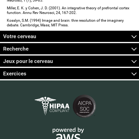
Neurosci, 1 (1), 59-65.
Miller, E. K. y Cohen, J. D. (2001). An integrative theory of prefrontal cortex
function. Annu Rev Neurosci, 24, 167-202.
Kosslyn, S.M. (1994) Image and brain: thre resolution of the imaginery
debate. Cambridge, Mass; MIT Press.
Votre cerveau
Recherche
Jeux pour le cerveau
Exercices