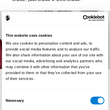
This website uses cookies
We use cookies to personalise content and ads, to
provide social media features and to analyse our traffic.
We also share information about your use of our site with
our social media, advertising and analytics partners who
may combine it with other information that you’ve
provided to them or that they’ve collected from your use
L'anatomie cérébrale et ses fonctions
of their services.
Dans le cerveau ou "cerebrum" (correspondant au télencéphale) on peut
différencier différentes zones. Les différentes parties du cerveau et leurs
principales fonctions sont :
Consent
LES GANGLIONS BASALES :
Il s'agit de structures neuronales
Necessary
Selection
sous-corticales chargées de commencer et d'intégrer les mouvements. Ils
reçoivent des informations du cortex cérébral et du tronc de l'encéphale, les