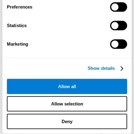
traitent et les envoient à nouveau au cortex, à la moelle et au tronc pour
permettre la coordination des mouvements. Ils sont formés de plusieurs
Preferences
structures :
Le Noyau caudé, est un noyau en forme de C lié au contrôle
Statistics
du mouvement volontaire ainsi qu'à certains processus du
langage et de la mémoire.
Le Putamen
Marketing
Le Globus pallidus : sa fonction principale est de réguler les
mouvements automatiques et inconscients.
L'amygdale, qui joue un rôle clé au niveau des émotions,
surtout sur celle de la peur. L'amygdale aide à stocker et
Show details
classer les souvenirs chargés d'émotions.
L'HIPPOCAMPE :
C'est une petite structure sous-corticale en forme
Allow all
de cheval de mer qui joue un rôle essentiel dans la formation de la
mémoire (Kosslyn, 1994), autant au niveau du classement de l'information
que de la mémoire à long-terme.
Allow selection
LE CORTEX CÉRÉBRAL :
C'est une couche fine de tissus gris qui
se replie sur elle-même et forme des circonvolutions qui donnent au
cerveau cet aspect si caractéristique. Les circonvolutions sont délimitées
par des sillons, les plus profonds sont appellées scissures. Le cortex est
Deny
divisé en deux hémisphères, droit ou gauche, séparés par la scissure
interhémisphérique et unis par une structure appellée "corps calleux", qui
permet la transmission d'information entre les deux hémisphères. En