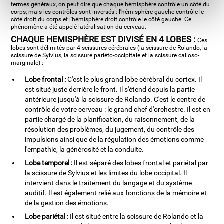
termes généraux, on peut dire que chaque hémisphère contrôle un côté du
corps, mais les contrôles sont inversés : l'hémisphère gauche contrôle le
côté droit du corps et l'hémisphère droit contrôle le côté gauche. Ce
phénomène a été appelé latéralisation du cerveau.
CHAQUE HEMISPHÈRE EST DIVISÉ EN 4 LOBES :
Ces
lobes sont délimités par 4 scissures cérébrales (la scissure de Rolando, la
scissure de Sylvius, la scissure pariéto-occipitale et la scissure calloso-
marginale) :
Lobe frontal :
C'est le plus grand lobe cérébral du cortex. Il
est situé juste derrière le front. Il s'étend depuis la partie
antérieure jusqu'à la scissure de Rolando. C'est le centre de
contrôle de votre cerveau : le grand chef d'orchestre. Il est en
partie chargé de la planification, du raisonnement, de la
résolution des problèmes, du jugement, du contrôle des
impulsions ainsi que de la régulation des émotions comme
l'empathie, la générosité et la conduite.
Lobe temporel :
Il est séparé des lobes frontal et pariétal par
la scissure de Sylvius et les limites du lobe occipital. Il
intervient dans le traitement du langage et du système
auditif. Il est également relié aux fonctions de la mémoire et
de la gestion des émotions.
Lobe pariétal :
Il est situé entre la scissure de Rolando et la