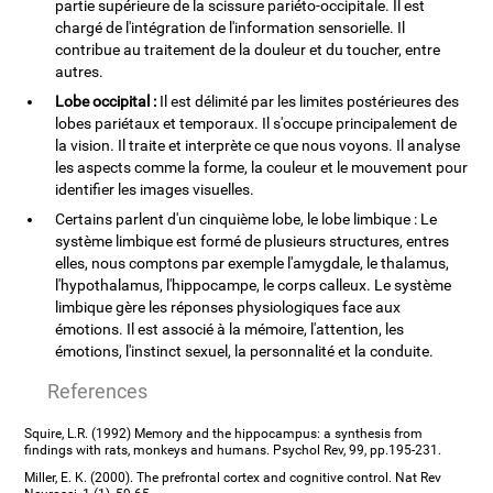
partie supérieure de la scissure pariéto-occipitale. Il est
chargé de l'intégration de l'information sensorielle. Il
contribue au traitement de la douleur et du toucher, entre
autres.
Lobe occipital :
Il est délimité par les limites postérieures des
lobes pariétaux et temporaux. Il s'occupe principalement de
la vision. Il traite et interprète ce que nous voyons. Il analyse
les aspects comme la forme, la couleur et le mouvement pour
identifier les images visuelles.
Certains parlent d'un cinquième lobe, le lobe limbique : Le
système limbique est formé de plusieurs structures, entres
elles, nous comptons par exemple l'amygdale, le thalamus,
l'hypothalamus, l'hippocampe, le corps calleux. Le système
limbique gère les réponses physiologiques face aux
émotions. Il est associé à la mémoire, l'attention, les
émotions, l'instinct sexuel, la personnalité et la conduite.
References
Squire, L.R. (1992) Memory and the hippocampus: a synthesis from
findings with rats, monkeys and humans. Psychol Rev, 99, pp.195-231.
Miller, E. K. (2000). The prefrontal cortex and cognitive control. Nat Rev