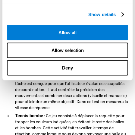
ballons tout en évitant les bombes et les zones rouges. Dans
les niveaux avancés, ce jeu représentable un véritable effort
pour notre flexibilité cognitive. Au quotidien, la flexibilité
Show details
cognitive est nécessaire lorsque nous nous trouvons devant
une rue coupée ou quand une personne inconnue décroche
le téléphone alors que l'on a composé le numéro d'un ami.
Allow all
Casse - briques
: Le jeu consiste à déplacer la plateforme
pour afin de casser toutes les briques. C'est l'attention
Allow selection
focalisée qui entre en jeu. Cette capacité cognitive est
nécessaire pour détecter la présence de voitures ou des
panneaux qui indiquent les stations d'essence par exemple.
Deny
Test de précision COOR
: Le test de précision COOR
s'inspire du test de Wisconsin (Card Sorting Test Manual). La
tâche est conçue pour que l'utilisateur évalue ses caapcités
de coordination. Il faut contrôler la précision des
mouvements et combiner deux actions (visuelle et manuelle)
pour atteindre un même objectif. Dans ce test on mesurera la
vitesse de réponse.
Tennis bombe
: Ce jeu consiste à déplacer la raquette pour
frapper les couleurs indiquées, en évitant le reste des balles
et les bombes. Cette activité fait travailler le temps de
réaction, comme lorsque nous devons renvoyer une balle au