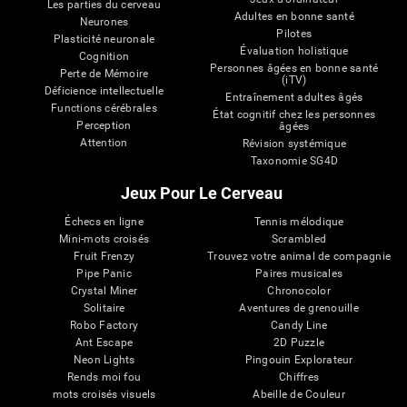
Les parties du cerveau
Adultes en bonne santé
Neurones
Pilotes
Plasticité neuronale
Évaluation holistique
Cognition
Personnes âgées en bonne santé
Perte de Mémoire
(iTV)
Déficience intellectuelle
Entraînement adultes âgés
Functions cérébrales
État cognitif chez les personnes
Perception
âgées
Attention
Révision systémique
Taxonomie SG4D
Jeux Pour Le Cerveau
Échecs en ligne
Tennis mélodique
Mini-mots croisés
Scrambled
Fruit Frenzy
Trouvez votre animal de compagnie
Pipe Panic
Paires musicales
Crystal Miner
Chronocolor
Solitaire
Aventures de grenouille
Robo Factory
Candy Line
Ant Escape
2D Puzzle
Neon Lights
Pingouin Explorateur
Rends moi fou
Chiffres
mots croisés visuels
Abeille de Couleur