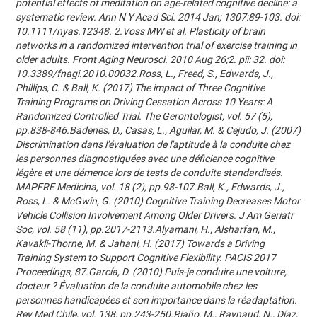
potential effects of meditation on age-related cognitive decline: a
systematic review. Ann N Y Acad Sci. 2014 Jan; 1307:89-103. doi:
10.1111/nyas.12348. 2.Voss MW et al. Plasticity of brain
networks in a randomized intervention trial of exercise training in
older adults. Front Aging Neurosci. 2010 Aug 26;2. pii: 32. doi:
10.3389/fnagi.2010.00032.Ross, L., Freed, S., Edwards, J.,
Phillips, C. & Ball, K. (2017) The impact of Three Cognitive
Training Programs on Driving Cessation Across 10 Years: A
Randomized Controlled Trial. The Gerontologist, vol. 57 (5),
pp.838-846.Badenes, D., Casas, L., Aguilar, M. & Cejudo, J. (2007)
Discrimination dans l'évaluation de l'aptitude à la conduite chez
les personnes diagnostiquées avec une déficience cognitive
légère et une démence lors de tests de conduite standardisés.
MAPFRE Medicina, vol. 18 (2), pp.98-107.Ball, K., Edwards, J.,
Ross, L. & McGwin, G. (2010) Cognitive Training Decreases Motor
Vehicle Collision Involvement Among Older Drivers. J Am Geriatr
Soc, vol. 58 (11), pp.2017-2113.Alyamani, H., Alsharfan, M.,
Kavakli-Thorne, M. & Jahani, H. (2017) Towards a Driving
Training System to Support Cognitive Flexibility. PACIS 2017
Proceedings, 87.García, D. (2010) Puis-je conduire une voiture,
docteur ? Évaluation de la conduite automobile chez les
personnes handicapées et son importance dans la réadaptation.
Rev Med Chile, vol. 138, pp.243-250.Riaño, M., Raynaud, N., Díaz,