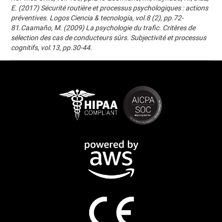
E. (2017) Sécurité routière et processus psychologiques : actions
préventives. Logos Ciencia & tecnología, vol.8 (2), pp.72-
81.Caamaño, M. (2009) La psychologie du trafic. Critères de
sélection des cas de conducteurs sûrs. Subjectivité et processus
cognitifs, vol.13, pp.30-44.