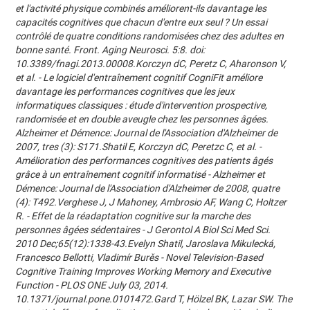
et l'activité physique combinés améliorent-ils davantage les
capacités cognitives que chacun d'entre eux seul ? Un essai
contrôlé de quatre conditions randomisées chez des adultes en
bonne santé. Front. Aging Neurosci. 5:8. doi:
10.3389/fnagi.2013.00008.Korczyn dC, Peretz C, Aharonson V,
et al. - Le logiciel d'entraînement cognitif CogniFit améliore
davantage les performances cognitives que les jeux
informatiques classiques : étude d'intervention prospective,
randomisée et en double aveugle chez les personnes âgées.
Alzheimer et Démence: Journal de l'Association d'Alzheimer de
2007, tres (3): S171.Shatil E, Korczyn dC, Peretzc C, et al. -
Amélioration des performances cognitives des patients âgés
grâce à un entraînement cognitif informatisé - Alzheimer et
Démence: Journal de l'Association d'Alzheimer de 2008, quatre
(4): T492.Verghese J, J Mahoney, Ambrosio AF, Wang C, Holtzer
R. - Effet de la réadaptation cognitive sur la marche des
personnes âgées sédentaires - J Gerontol A Biol Sci Med Sci.
2010 Dec;65(12):1338-43.Evelyn Shatil, Jaroslava Mikulecká,
Francesco Bellotti, Vladimír Burěs - Novel Television-Based
Cognitive Training Improves Working Memory and Executive
Function - PLOS ONE July 03, 2014.
10.1371/journal.pone.0101472.Gard T, Hölzel BK, Lazar SW. The