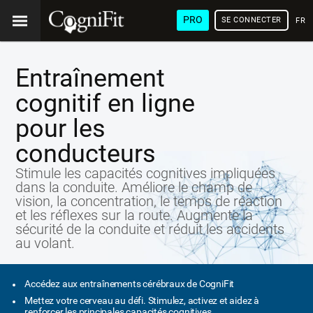
PRO
SE CONNECTER
FRA
Entraînement
cognitif en ligne
pour les
conducteurs
Stimule les capacités cognitives impliquées
dans la conduite. Améliore le champ de
vision, la concentration, le temps de réaction
et les réflexes sur la route. Augmente la
sécurité de la conduite et réduit les accidents
au volant.
Accédez aux entraînements cérébraux de CogniFit
Mettez votre cerveau au défi. Stimulez, activez et aidez à
renforcer les principales capacités cognitives