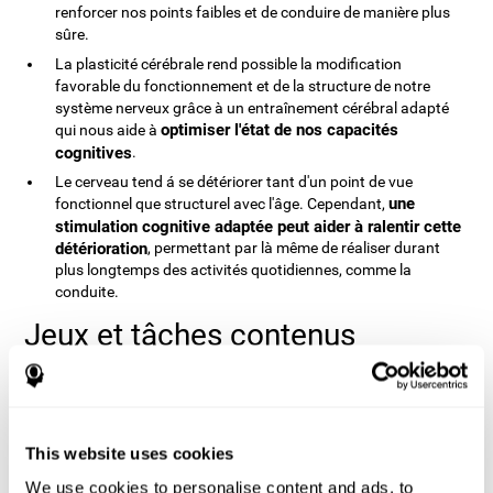
renforcer nos points faibles et de conduire de manière plus
sûre.
La plasticité cérébrale rend possible la modification
favorable du fonctionnement et de la structure de notre
système nerveux grâce à un entraînement cérébral adapté
optimiser l'état de nos capacités
qui nous aide à
cognitives
.
Le cerveau tend á se détériorer tant d'un point de vue
une
fonctionnel que structurel avec l'âge. Cependant,
stimulation cognitive adaptée peut aider à ralentir cette
détérioration
, permettant par là même de réaliser durant
plus longtemps des activités quotidiennes, comme la
conduite.
Jeux et tâches contenus
CogniFit est une ressource disposant d'un large éventail
d'activités. Parmi elles, on dénombre plus de 30 jeux d'esprit et 20
tâches d'évaluation. Voici quelques exemples inclus dans
l'entraînement cognitif pour la conduite:
This website uses cookies
Contrôleur de trafic
: Jeu où l'utilisateur permet ou empêche
We use cookies to personalise content and ads, to