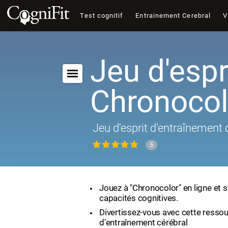
Test cognitif
Entrainement Cerebral
V
Jeu d'espri
Chronocol
Jeu d'esprit d'entraînement 
5
Jouez à "Chronocolor" en ligne et 
capacités cognitives.
Divertissez-vous avec cette ressou
d'entraînement cérébral