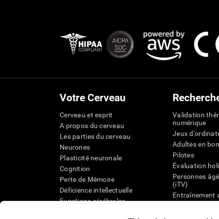
Votre Cerveau
Recherch
Cerveau et esprit
Validation thé
numérique
A propos du cerveau
Jeux d'ordinat
Les parties du cerveau
Adultes en bo
Neurones
Pilotes
Plasticité neuronale
Évaluation hol
Cognition
Personnes âgé
Perte de Mémoire
(iTV)
Déficience intellectuelle
Entraînement 
Functions cérébrales
État cognitif 
Perception
âgées