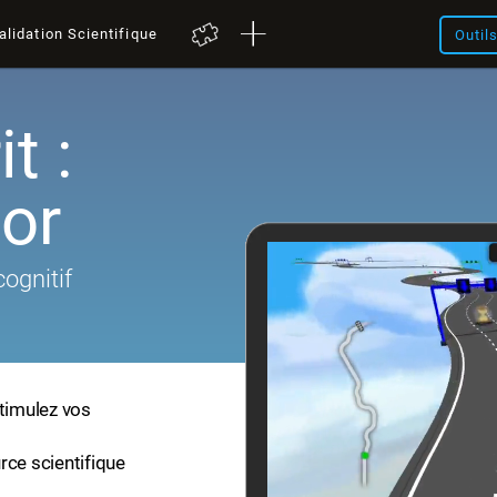
alidation Scientifique
Outil
t :
or
cognitif
stimulez vos
rce scientifique