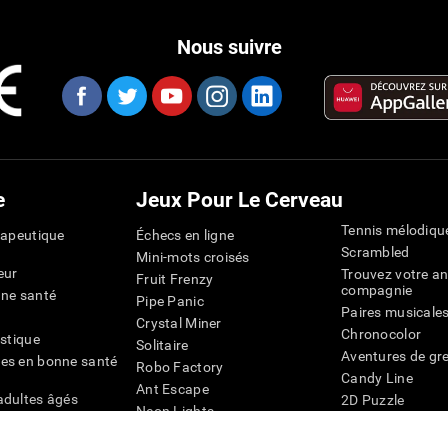
Nous suivre
e
Jeux Pour Le Cerveau
Tennis mélodiqu
rapeutique
Échecs en ligne
Scrambled
Mini-mots croisés
eur
Trouvez votre an
Fruit Frenzy
compagnie
nne santé
Pipe Panic
Paires musicale
Crystal Miner
Chronocolor
istique
Solitaire
Aventures de gre
es en bonne santé
Robo Factory
Candy Line
Ant Escape
adultes âgés
2D Puzzle
Neon Lights
chez les personnes
Pingouin Explor
Rends moi fou
Chiffres