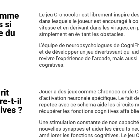
comme
Le jeu Cronocolor est librement inspiré de
dans lesquels le joueur est encouragé à co
s si
vitesse et en dérivant dans les virages, en
re du
simplement en évitant les obstacles.
L'équipe de neuropsychologues de CogniFit
et de développer un jeu divertissant qui aid
revivre l'expérience de l'arcade, mais aussi
cognitives.
rit
Jouer à des jeux comme Chronocolor de Co
d'activation neuronale spécifique. Le fait d
e-t-il
répétée avec ce schéma aide les circuits n
ives ?
récupérer les fonctions cognitives affaib
Une stimulation constante de nos capacité
nouvelles synapses et aider les circuits ne
améliorer les fonctions cognitives. Le jeu 