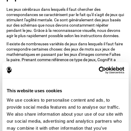
Les jeux cérébraux dans lesquels il faut chercher des
correspondances se caractérisent par le fait qu'il s'agit de jeux qui
stimulent l'agilité mentale. Ce sont généralement des jeux basés
sur des schémas que nous devons constamment répéter
pendant le jeu. Grâce à la reconnaissance visuelle, nous devons
agir le plus rapidement possible selon les instructions données.
Il existe de nombreuses variétés de jeux dans lesquels il faut faire
correspondre certaines choses: des jeux de mots aux jeux de
mathématiques en passant par les jeux d'images comme Faîtes
la paire. Prenant comme référence ce type de jeux, CogniFit a
développé ce jeu en ligne afin d'aider à stimuler différentes
capacités cognitives de manière très divertissante.
Comment le jeu d'esprit "Faîtes la
paire" améliore-t-il mes
This website uses cookies
compétences cognitives ?
We use cookies to personalise content and ads, to
Avec Faîtes la paire de CogniFit, vous stimulez un schéma
provide social media features and to analyse our traffic.
d'activation neuronale spécifique. La répétition et l'entraînement
We also share information about your use of our site with
continus de ce schéma peuvent aider à créer de nouvelles
our social media, advertising and analytics partners who
synapses et à réorganiser les circuits neuronaux et à récupérer
les fonctions cognitives affaiblies ou endommagées.
may combine it with other information that you’ve