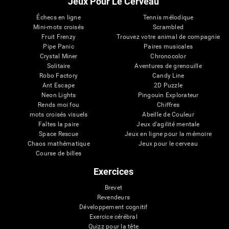
Jeux Pour Le Cerveau
Échecs en ligne
Tennis mélodique
Mini-mots croisés
Scrambled
Fruit Frenzy
Trouvez votre animal de compagnie
Pipe Panic
Paires musicales
Crystal Miner
Chronocolor
Solitaire
Aventures de grenouille
Robo Factory
Candy Line
Ant Escape
2D Puzzle
Neon Lights
Pingouin Explorateur
Rends moi fou
Chiffres
mots croisés visuels
Abeille de Couleur
Faîtes la paire
Jeux d'agilité mentale
Space Rescue
Jeux en ligne pour la mémoire
Chaos mathématique
Jeux pour le cerveau
Course de billes
Exercices
Brevet
Revendeurs
Développement cognitif
Exercice cérébral
Quizz pour la tête