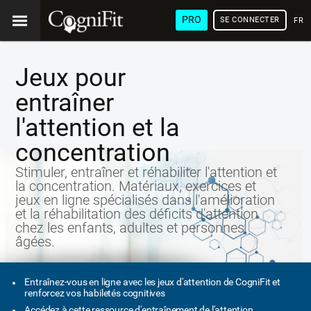
PRO
SE CONNECTER
FRA
Jeux pour
entraîner
l'attention et la
concentration
Stimuler, entraîner et réhabiliter l'attention et
la concentration. Matériaux, exercices et
jeux en ligne spécialisés dans l'amélioration
et la réhabilitation des déficits d'attention
chez les enfants, adultes et personnes
âgées.
Entraînez-vous en ligne avec les jeux d'attention de CogniFit et
renforcez vos habiletés cognitives
Accédez à cette ressource d'entraînement de l'attention