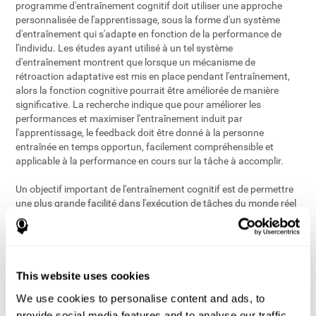
programme d'entraînement cognitif doit utiliser une approche
personnalisée de l'apprentissage, sous la forme d'un système
d'entraînement qui s'adapte en fonction de la performance de
l'individu. Les études ayant utilisé à un tel système
d'entraînement montrent que lorsque un mécanisme de
rétroaction adaptative est mis en place pendant l'entraînement,
alors la fonction cognitive pourrait être améliorée de manière
significative. La recherche indique que pour améliorer les
performances et maximiser l'entraînement induit par
l'apprentissage, le feedback doit être donné à la personne
entraînée en temps opportun, facilement compréhensible et
applicable à la performance en cours sur la tâche à accomplir.
Un objectif important de l'entraînement cognitif est de permettre
une plus grande facilité dans l'exécution de tâches du monde réel
telles que la conduite, la régulation des finances, la gestion de la
prise de médicaments et le maintien de l'interaction sociale. Parce
qu'un grand nombre de processus cognitifs opèrent de concert
lors de l'exécution des tâches dans le monde réel, les chercheurs
ont posé une troisième condition, à savoir concevoir des
This website uses cookies
interventions multi-domaines d'apprentissage cognitif qui
We use cookies to personalise content and ads, to
intègrent plusieurs processus cognitifs et ne sont pas limitées à
provide social media features and to analyse our traffic.