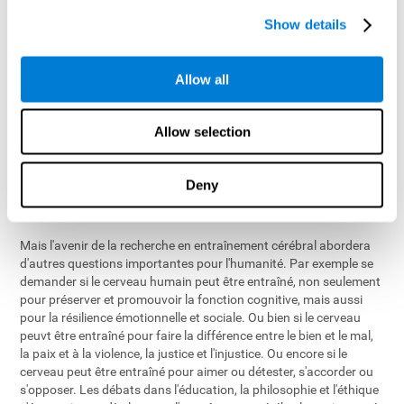
de nouvelles cellules du cerveau) après l'entraînement cognitif.
Show details
Nous observons les mécanismes compensatoires neuronales
(régions intactes dans le cerveau destinées à apprendre les
fonctions prises en charge par les régions du cerveau avec
Allow all
facultés affaiblies) se développer après les séances
d'entraînement cérébral et cette connaissance augmentera. Nous
savons aujourd'hui que l'entraînement cognitif est propice à des
Allow selection
niveaux plus élevés de réserve cognitive, connaissances
accumulées et expérience d'un cerveau actif, et constitue un
puissant facteur de protection contre le déclin cognitif. Dans
Deny
l'avenir nous allons étendre cette connaissance et cibler les zones
plus spécifiques du cerveau et des conditions neurologiques.
Mais l'avenir de la recherche en entraînement cérébral abordera
d'autres questions importantes pour l'humanité. Par exemple se
demander si le cerveau humain peut être entraîné, non seulement
pour préserver et promouvoir la fonction cognitive, mais aussi
pour la résilience émotionnelle et sociale. Ou bien si le cerveau
peuvt être entraîné pour faire la différence entre le bien et le mal,
la paix et à la violence, la justice et l'injustice. Ou encore si le
cerveau peut être entraîné pour aimer ou détester, s'accorder ou
s'opposer. Les débats dans l'éducation, la philosophie et l'éthique