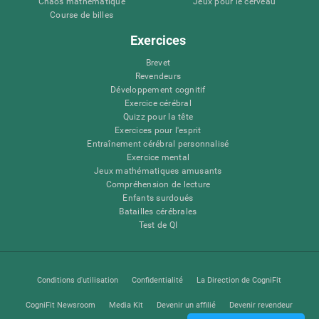
Chaos mathématique
Jeux pour le cerveau
Course de billes
Exercices
Brevet
Revendeurs
Développement cognitif
Exercice cérébral
Quizz pour la tête
Exercices pour l'esprit
Entraînement cérébral personnalisé
Exercice mental
Jeux mathématiques amusants
Compréhension de lecture
Enfants surdoués
Batailles cérébrales
Test de QI
Conditions d'utilisation
Confidentialité
La Direction de CogniFit
CogniFit Newsroom
Media Kit
Devenir un affilié
Devenir revendeur