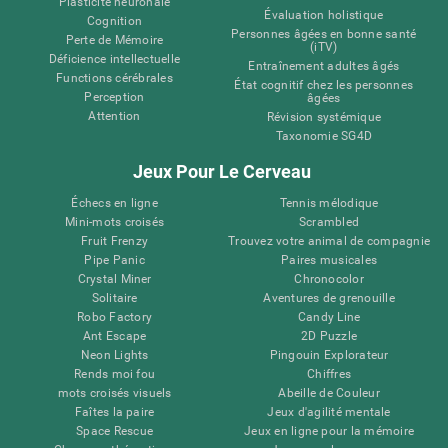
Plasticité neuronale
Évaluation holistique
Cognition
Personnes âgées en bonne santé
Perte de Mémoire
(iTV)
Déficience intellectuelle
Entraînement adultes âgés
Functions cérébrales
État cognitif chez les personnes
Perception
âgées
Attention
Révision systémique
Taxonomie SG4D
Jeux Pour Le Cerveau
Échecs en ligne
Tennis mélodique
Mini-mots croisés
Scrambled
Fruit Frenzy
Trouvez votre animal de compagnie
Pipe Panic
Paires musicales
Crystal Miner
Chronocolor
Solitaire
Aventures de grenouille
Robo Factory
Candy Line
Ant Escape
2D Puzzle
Neon Lights
Pingouin Explorateur
Rends moi fou
Chiffres
mots croisés visuels
Abeille de Couleur
Faîtes la paire
Jeux d'agilité mentale
Space Rescue
Jeux en ligne pour la mémoire