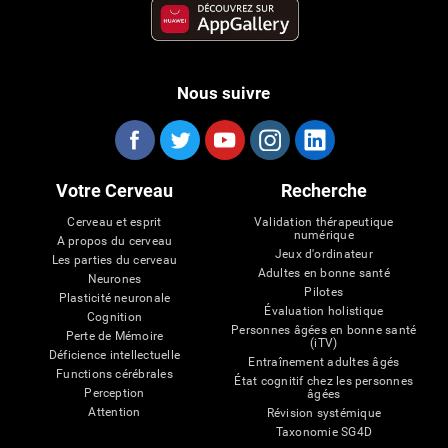
Nous suivre
Votre Cerveau
Recherche
Cerveau et esprit
Validation thérapeutique
numérique
A propos du cerveau
Jeux d'ordinateur
Les parties du cerveau
Adultes en bonne santé
Neurones
Pilotes
Plasticité neuronale
Évaluation holistique
Cognition
Personnes âgées en bonne santé
Perte de Mémoire
(iTV)
Déficience intellectuelle
Entraînement adultes âgés
Functions cérébrales
État cognitif chez les personnes
Perception
âgées
Attention
Révision systémique
Taxonomie SG4D