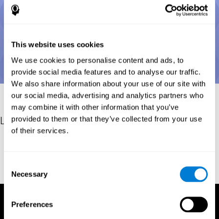
This website uses cookies
We use cookies to personalise content and ads, to
provide social media features and to analyse our traffic.
We also share information about your use of our site with
our social media, advertising and analytics partners who
may combine it with other information that you’ve
provided to them or that they’ve collected from your use
Les références
of their services.
Posner, M.I.; Cohen, Y. (1984). "Components of visual orienting".
In Bouma, H.; Bouwhuis, D. (eds.). Attention and performance X:
Control of language processes. Hillsdale, NJ: Erlbaum. pp. 531–
Consent
56.
Necessary
Selection
Preferences