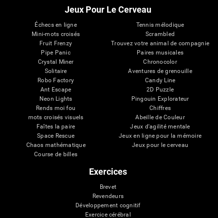
Jeux Pour Le Cerveau
Échecs en ligne
Tennis mélodique
Mini-mots croisés
Scrambled
Fruit Frenzy
Trouvez votre animal de compagnie
Pipe Panic
Paires musicales
Crystal Miner
Chronocolor
Solitaire
Aventures de grenouille
Robo Factory
Candy Line
Ant Escape
2D Puzzle
Neon Lights
Pingouin Explorateur
Rends moi fou
Chiffres
mots croisés visuels
Abeille de Couleur
Faîtes la paire
Jeux d'agilité mentale
Space Rescue
Jeux en ligne pour la mémoire
Chaos mathématique
Jeux pour le cerveau
Course de billes
Exercices
Brevet
Revendeurs
Développement cognitif
Exercice cérébral