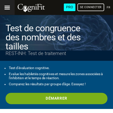
PRO
SE CONNECTER
FRA
Test de congruence
des nombres et des
tailles
REST-INH: Test de traitement
Test d'évaluation cognitive.
Evalue les habiletés cognitives et mesure les zones associées à
l'inhibition et le temps de réaction.
Comparez les résultats par groupe d'âge. Essayez !
DÉMARRER