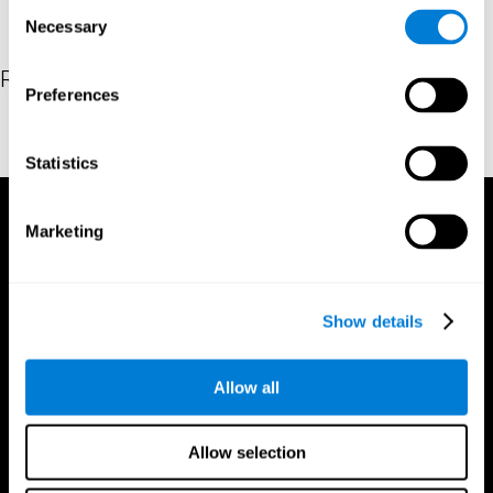
Consent
Necessary
Selection
Références
Preferences
Stroop, J. R (1935). Studies of interference in serial verbal
reactions. Journal of experimental psychology, 18(6), 643
Statistics
Marketing
Show details
Allow all
Allow selection