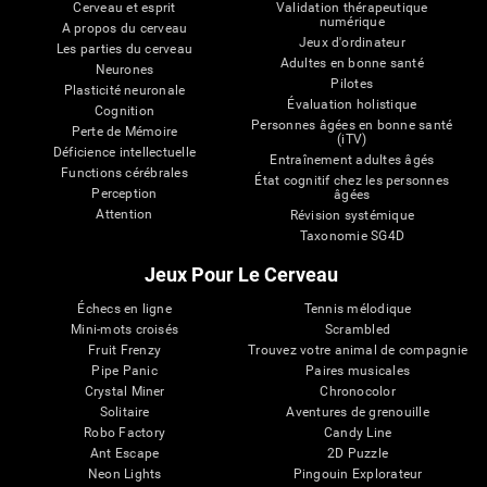
Cerveau et esprit
Validation thérapeutique
numérique
A propos du cerveau
Jeux d'ordinateur
Les parties du cerveau
Adultes en bonne santé
Neurones
Pilotes
Plasticité neuronale
Évaluation holistique
Cognition
Personnes âgées en bonne santé
Perte de Mémoire
(iTV)
Déficience intellectuelle
Entraînement adultes âgés
Functions cérébrales
État cognitif chez les personnes
Perception
âgées
Attention
Révision systémique
Taxonomie SG4D
Jeux Pour Le Cerveau
Échecs en ligne
Tennis mélodique
Mini-mots croisés
Scrambled
Fruit Frenzy
Trouvez votre animal de compagnie
Pipe Panic
Paires musicales
Crystal Miner
Chronocolor
Solitaire
Aventures de grenouille
Robo Factory
Candy Line
Ant Escape
2D Puzzle
Neon Lights
Pingouin Explorateur