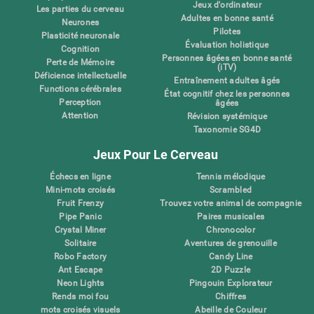
Jeux d'ordinateur
Les parties du cerveau
Adultes en bonne santé
Neurones
Pilotes
Plasticité neuronale
Évaluation holistique
Cognition
Personnes âgées en bonne santé
Perte de Mémoire
(iTV)
Déficience intellectuelle
Entraînement adultes âgés
Functions cérébrales
État cognitif chez les personnes
Perception
âgées
Attention
Révision systémique
Taxonomie SG4D
Jeux Pour Le Cerveau
Échecs en ligne
Tennis mélodique
Mini-mots croisés
Scrambled
Fruit Frenzy
Trouvez votre animal de compagnie
Pipe Panic
Paires musicales
Crystal Miner
Chronocolor
Solitaire
Aventures de grenouille
Robo Factory
Candy Line
Ant Escape
2D Puzzle
Neon Lights
Pingouin Explorateur
Rends moi fou
Chiffres
mots croisés visuels
Abeille de Couleur