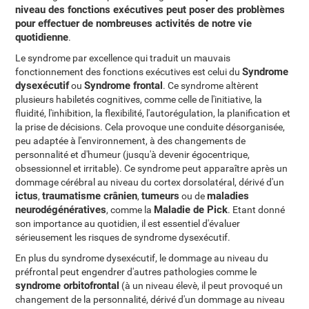
niveau des fonctions exécutives peut poser des problèmes
pour effectuer de nombreuses activités de notre vie
quotidienne
.
Le syndrome par excellence qui traduit un mauvais
Syndrome
fonctionnement des fonctions exécutives est celui du
dysexécutif
Syndrome frontal
ou
. Ce syndrome altèrent
plusieurs habiletés cognitives, comme celle de l'initiative, la
fluidité, l'inhibition, la flexibilité, l'autorégulation, la planification et
la prise de décisions. Cela provoque une conduite désorganisée,
peu adaptée à l'environnement, à des changements de
personnalité et d'humeur (jusqu'à devenir égocentrique,
obsessionnel et irritable). Ce syndrome peut apparaître après un
dommage cérébral au niveau du cortex dorsolatéral, dérivé d'un
ictus
traumatisme crânien
tumeurs
maladies
,
,
ou de
neurodégénératives
Maladie de Pick
, comme la
. Etant donné
son importance au quotidien, il est essentiel d'évaluer
sérieusement les risques de syndrome dysexécutif.
En plus du syndrome dysexécutif, le dommage au niveau du
préfrontal peut engendrer d'autres pathologies comme le
syndrome orbitofrontal
(à un niveau élevè, il peut provoqué un
changement de la personnalité, dérivé d'un dommage au niveau