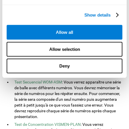
indiquer la plus grande. Ensuite, vous devrez indiquer le bloc
avec le numéro le plus élevé.
Show details
Test d'Équivalences INH-REST
: Pour ce test, vous verrez
apparaître des mots en couleurs à l'écran. Lorsque le nom de
la couleur coïncidera avec la couleur des lettres écrites, vous
devrez répondre. S'ils ne coïncident pas, vous ne devrez pas
Allow all
répondre.
Test de Reconnaissance WOM-REST
: Vous verrez trois objets
Allow selection
communs apparaître à l'écran. Premièrement, vous devrez
vous souvenir de l'ordre de présentation des trois objets
aussi vite que possible. Ensuite, quatre série de trois objets
Deny
différents à ceux présentés au départ apparaitront à l'écran.
Vous devrez alors identifier la séquence initiale.
Test Secuencial WOM-ASM
: Vous verrez apparaître une série
de balle avec différents numéros. Vous devrez mémoriser la
série de numéros pour les répéter ensuite. Pour commencer,
la série sera composée d'un seul numéro puis augmentera
petit à petit jusqu'à ce que vous fassiez une erreur. Vous
devrez reproduire chaque série de numéros après chaque
présentation.
Test de Concentration VISMEN-PLAN
: Vous verrez