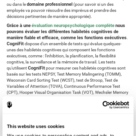
domaine professionnel
ou dans le
(pour savoir si un des
employés va pouvoir résoudre des imprévus et prendre des
décisions pertinentes de manière appropriée).
Grâce à une
évaluation neuropsychologique complète
nous
pouvons évaluer les différentes habiletés cognitives de
manière fiable et efficace, comme les fonctions exécutives
.
CogniFit
dispose d'un ensemble de tests qui évalue quelques-
unes des habiletés cognitives qui composent les fonctions
exécutives, comme : l'inhibition, la planification, la flexibilité
cognitive, la surveillance et la mémoire de travail. Les tests
CogniFit
qu'utilisent
pour mesurer ces habiletés cognitives sont
basés sur les tests NEPSY, Test Memory Malingering (TOMM),
Wisconsin Card Sorting Test (WCST), test de Stroop, Test de
Variables of Attention (TOVA), Continuous Performance Test
(CPT), Hooper Visual Organisation Task (VOT), Wechsler Memory
Scale (WMS) et la Torre de Londres (TOL). Mis à part les
fonctions exécutives, le test permet également d'évaluer le temps
de réponse, la perception visuelle, la perception spatiale, la
dénomination, la mémoire contextuelle, la mémoire visuelle, la
mémoire phonologique à court-terme, la mémoire à court-terme,
This website uses cookies
la reconnaissance, la vitesse de traitement, le balayage visuel, la
coordination oeil-main et l'attention partagée.
We use cookies to personalise content and ads, to