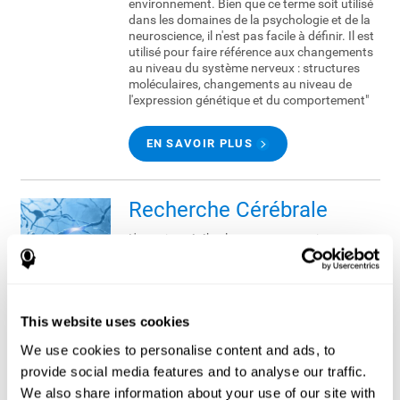
environnement. Bien que ce terme soit utilisé
dans les domaines de la psychologie et de la
neuroscience, il n'est pas facile à définir. Il est
utilisé pour faire référence aux changements
au niveau du système nerveux : structures
moléculaires, changements au niveau de
l'expression génétique et du comportement"
EN SAVOIR PLUS
Recherche Cérébrale
L'exercice cérébral est un terme qui nous est
de plus en plus familier. En effet, les
scientifiques en apprennent chaque jour
d'avantage sur le cerveau et nous nous
rendons compte de l'importance qu'il y a à le
maintenir en forme, tout comme le faisons
This website uses cookies
avec notre corps.
We use cookies to personalise content and ads, to
provide social media features and to analyse our traffic.
EN SAVOIR PLUS
We also share information about your use of our site with