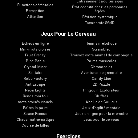
Entraînement adultes âgés
Functions cérébrales
État cognitif chez les personnes
Perception
âgées
Attention
Révision systémique
Taxonomie SG4D
Jeux Pour Le Cerveau
Échecs en ligne
Tennis mélodique
Mini-mots croisés
Scrambled
Fruit Frenzy
Trouvez votre animal de compagnie
Pipe Panic
Paires musicales
Crystal Miner
Chronocolor
Solitaire
Aventures de grenouille
Robo Factory
Candy Line
Ant Escape
2D Puzzle
Neon Lights
Pingouin Explorateur
Rends moi fou
Chiffres
mots croisés visuels
Abeille de Couleur
Faîtes la paire
Jeux d'agilité mentale
Space Rescue
Jeux en ligne pour la mémoire
Chaos mathématique
Jeux pour le cerveau
Course de billes
Exercices