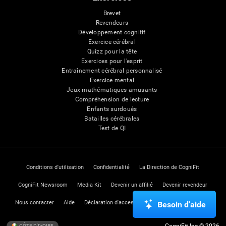
Brevet
Revendeurs
Développement cognitif
Exercice cérébral
Quizz pour la tête
Exercices pour l'esprit
Entraînement cérébral personnalisé
Exercice mental
Jeux mathématiques amusants
Compréhension de lecture
Enfants surdoués
Batailles cérébrales
Test de QI
Conditions d'utilisation
Confidentialité
La Direction de CogniFit
CogniFit Newsroom
Media Kit
Devenir un affilié
Devenir revendeur
Nous contacter
Aide
Déclaration d'accessibilité
Centre de Confiance
Besoin d'aide
CogniFit Inc © 2026
CÔTE D'IVOIRE