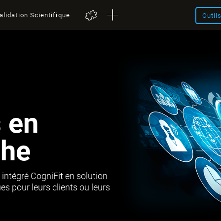
alidation Scientifique
Outil
s en
che
 intégré CogniFit en solution
s pour leurs clients ou leurs