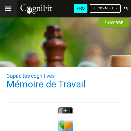
PRO
SE CONNECTER
FRA
S'INSCRIRE
Capacités cognitives
Mémoire de Travail