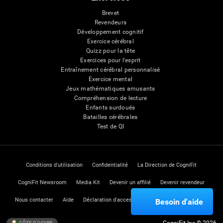
Brevet
Revendeurs
Développement cognitif
Exercice cérébral
Quizz pour la tête
Exercices pour l'esprit
Entraînement cérébral personnalisé
Exercice mental
Jeux mathématiques amusants
Compréhension de lecture
Enfants surdoués
Batailles cérébrales
Test de QI
Conditions d'utilisation
Confidentialité
La Direction de CogniFit
CogniFit Newsroom
Media Kit
Devenir un affilié
Devenir revendeur
Nous contacter
Aide
Déclaration d'accessibilité
Centre de Confiance
Besoin d'aide
CÔTE D'IVOIRE