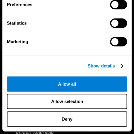
Preferences
Statistics
Marketing
Nous suivre
Show details
Votre Cerveau
Recherche
Allow all
Cerveau et esprit
Validation thérapeutique
numérique
A propos du cerveau
Allow selection
Jeux d'ordinateur
Les parties du cerveau
Adultes en bonne santé
Neurones
Pilotes
Plasticité neuronale
Deny
Évaluation holistique
Cognition
Personnes âgées en bonne santé
Perte de Mémoire
(iTV)
Déficience intellectuelle