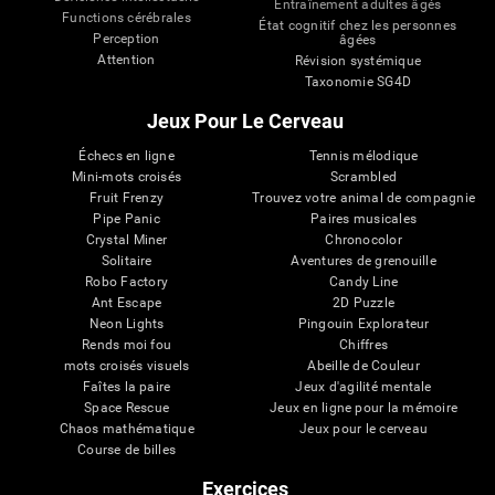
Entraînement adultes âgés
Functions cérébrales
État cognitif chez les personnes
Perception
âgées
Attention
Révision systémique
Taxonomie SG4D
Jeux Pour Le Cerveau
Échecs en ligne
Tennis mélodique
Mini-mots croisés
Scrambled
Fruit Frenzy
Trouvez votre animal de compagnie
Pipe Panic
Paires musicales
Crystal Miner
Chronocolor
Solitaire
Aventures de grenouille
Robo Factory
Candy Line
Ant Escape
2D Puzzle
Neon Lights
Pingouin Explorateur
Rends moi fou
Chiffres
mots croisés visuels
Abeille de Couleur
Faîtes la paire
Jeux d'agilité mentale
Space Rescue
Jeux en ligne pour la mémoire
Chaos mathématique
Jeux pour le cerveau
Course de billes
Exercices