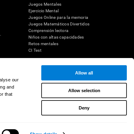
Juegos Mentales
Ejercicio Mental
Juegos Online para la memoria
Juegos Matemáticos Divertidos
Comprensión lectora
.
Niños con altas capacidades
Retos mentales
CI Test
ara diseñar una intervención terapéutica apropiada. En un entorno
Allow all
n individuo debe ser dirigido a una posterior evaluación
ico de TDAH, dislexia, demencia o enfermedad similar sólo
alyse our
 no indica que esta herramienta sea o deba ser considerada como
ing and
on la cognición. Si se utiliza para fines de investigación, todo
Allow selection
or parte del investigador. Todas estas protecciones para el
r that
ión 45 CFR 46 del Código de Regulaciones Federales.
Deny
e en distribuidor
Contacto
Ayuda
CogniFit Inc © 2026