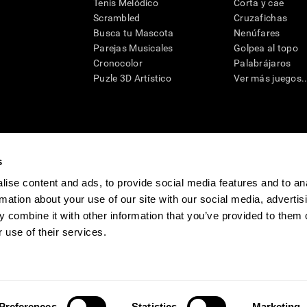
Tenis Melódico
Corta y cae
Scrambled
Cruzafichas
Busca tu Mascota
Nenúfares
Parejas Musicales
Golpea al topo
Cronocolor
Palabrájaros
Puzle 3D Artístico
Ver más juegos..
s
raciones y deterioro cognitivo con el fin de ofrecer a un médico información pertinente p
un profesional de la salud cualificado), se pueden utilizar como ayuda para determinar si u
eto). CogniFit no ofrece directamente un diagnóstico médico de ningún tipo. Un diagnóst
ise content and ads, to provide social media features and to an
ndo en cuenta una amplia gama de posibles factores. De acuerdo al uso indicado, CogniFit
rmation about your use of our site with our social media, advertis
utilizado para estudios de investigación en cualquier campo de investigación relacionado c
conforme al procedimiento dictado por el centro de investigación y será una obligación p
 combine it with other information that you’ve provided to them o
as requeridas para cualquier sujeto de investigación en virtud de lo dispuesto en la Secc
 use of their services.
tivo
Sala de prensa de CogniFit
Media Kit
Conviértete en afiliado
Conviértet
Preferences
Statistics
Marketing