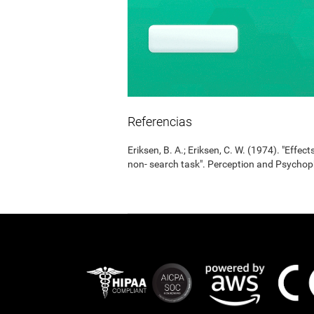
Referencias
Eriksen, B. A.; Eriksen, C. W. (1974). "Effects
non- search task". Perception and Psycho