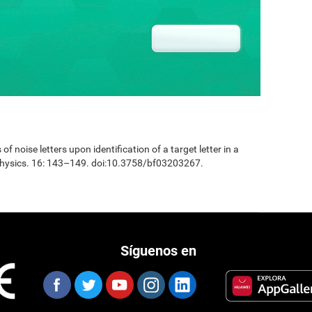
 of noise letters upon identification of a target letter in a
physics. 16: 143–149. doi:10.3758/bf03203267.
Síguenos en