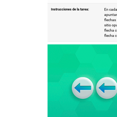
Instrucciones de la tarea:
En cada
apuntand
flechas 
sitio op
flecha c
flecha c