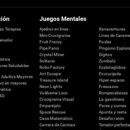
ción
Juegos Mentales
las Terapias
Ajedrez en línea
Ranaventuras
Mini Crucigrama
Línea de Carame
denador
Fruit Frenzy
Puzles
Pipe Panic
Pingüino Explor
Crystal Miner
Dígitos
istica
Solitario
Zumbalú
res Saludables
Robo Factory
Explotaglobos
Ant Escape
Encrucijada
 Adultos Mayores
Treasure Island
Hiper-espacio
ivo en mayores
Neon Lights
Frescazoo
mática
Vuélveme Loco
Rompecabezas
G4D
Crucigrama Visual
La gasolinera
Emparéjalo
Pares y sumas
Space Rescue
Apunta y resta
Caos Matemático
Desafío ratón
Carrera de Canicas
Tensión perfect