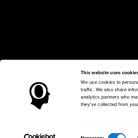
This website uses cookie
* Las evaluaciones de CogniFit están diseñadas para detectar alte
clínico, los resultados de CogniFit (cuando son interpretados por 
neuropsicológica (por ejemplo, un examen neuropsicológico compl
We use cookies to personal
puede ser realizada por un médico o psicólogo cualificado tenie
traffic. We also share info
un dispositivo médico certicado por la FDA. El producto puede ser 
uso del producto debe hacerse en los sujetos humanos apropiados 
analytics partners who may
sujeto humano nunca no podrán ser, en ningún caso, inferiores a l
they’ve collected from your
Condiciones de Uso
Política de Privacidad
Equipo Direc
Declaración de Accesibilidad
Centro de Confianza
Consent
COSTA RICA
Necessary