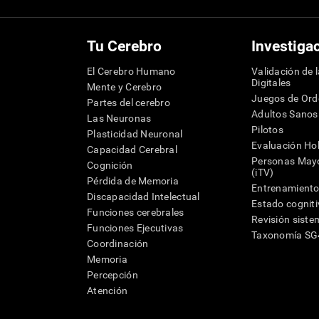
Tu Cerebro
Investiga
El Cerebro Humano
Validación de 
Digitales
Mente y Cerebro
Juegos de Or
Partes del cerebro
Adultos Sanos
Las Neuronas
Pilotos
Plasticidad Neuronal
Evaluación Hol
Capacidad Cerebral
Personas Mayo
Cognición
(iTV)
Pérdida de Memoria
Entrenamiento
Discapacidad Intelectual
Estado cognit
Funciones cerebrales
Revisión siste
Funciones Ejecutivas
Taxonomía S
Coordinación
Memoria
Percepción
Atención