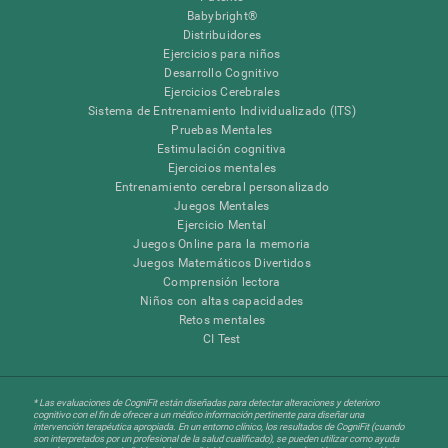
Babybright®
Distribuidores
Ejercicios para niños
Desarrollo Cognitivo
Ejercicios Cerebrales
Sistema de Entrenamiento Individualizado (ITS)
Pruebas Mentales
Estimulación cognitiva
Ejercicios mentales
Entrenamiento cerebral personalizado
Juegos Mentales
Ejercicio Mental
Juegos Online para la memoria
Juegos Matemáticos Divertidos
Comprensión lectora
Niños con altas capacidades
Retos mentales
CI Test
* Las evaluaciones de CogniFit están diseñadas para detectar alteraciones y deterioro
cognitivo con el fin de ofrecer a un médico información pertinente para diseñar una
intervención terapéutica apropiada. En un entorno clínico, los resultados de CogniFit (cuando
son interpretados por un profesional de la salud cualificado), se pueden utilizar como ayuda