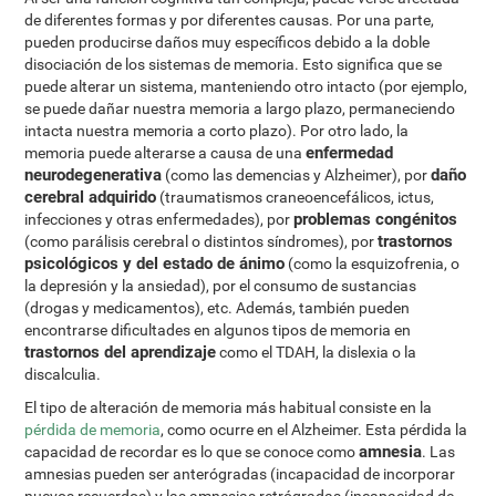
de diferentes formas y por diferentes causas. Por una parte,
pueden producirse daños muy específicos debido a la doble
disociación de los sistemas de memoria. Esto significa que se
puede alterar un sistema, manteniendo otro intacto (por ejemplo,
se puede dañar nuestra memoria a largo plazo, permaneciendo
intacta nuestra memoria a corto plazo). Por otro lado, la
enfermedad
memoria puede alterarse a causa de una
neurodegenerativa
daño
(como las demencias y Alzheimer), por
cerebral adquirido
(traumatismos craneoencefálicos, ictus,
problemas congénitos
infecciones y otras enfermedades), por
trastornos
(como parálisis cerebral o distintos síndromes), por
psicológicos y del estado de ánimo
(como la esquizofrenia, o
la depresión y la ansiedad), por el consumo de sustancias
(drogas y medicamentos), etc. Además, también pueden
encontrarse dificultades en algunos tipos de memoria en
trastornos del aprendizaje
como el TDAH, la dislexia o la
discalculia.
El tipo de alteración de memoria más habitual consiste en la
pérdida de memoria
, como ocurre en el Alzheimer. Esta pérdida la
amnesia
capacidad de recordar es lo que se conoce como
. Las
amnesias pueden ser anterógradas (incapacidad de incorporar