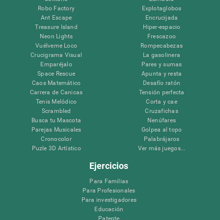
Robo Factory
Explotaglobos
Ant Escape
Encrucijada
Treasure Island
Hiper-espacio
Neon Lights
Frescazoo
Vuélveme Loco
Rompecabezas
Crucigrama Visual
La gasolinera
Emparéjalo
Pares y sumas
Space Rescue
Apunta y resta
Caos Matemático
Desafío ratón
Carrera de Canicas
Tensión perfecta
Tenis Melódico
Corta y cae
Scrambled
Cruzafichas
Busca tu Mascota
Nenúfares
Parejas Musicales
Golpea al topo
Cronocolor
Palabrájaros
Puzle 3D Artístico
Ver más juegos...
Ejercicios
Para Familias
Para Profesionales
Para investigadores
Educación
Patente