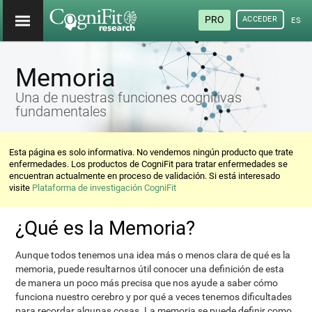
PRO
ACCEDER
ESP
Memoria
Una de nuestras funciones cognitivas
fundamentales
Esta página es solo informativa. No vendemos ningún producto que trate
enfermedades. Los productos de CogniFit para tratar enfermedades se
encuentran actualmente en proceso de validación. Si está interesado
visite
Plataforma de investigación CogniFit
¿Qué es la Memoria?
Aunque todos tenemos una idea más o menos clara de qué es la
memoria, puede resultarnos útil conocer una definición de esta
de manera un poco más precisa que nos ayude a saber cómo
funciona nuestro cerebro y por qué a veces tenemos dificultades
para recordar algunas cosas. La memoria se puede definir como