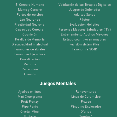
El Cerebro Humano
Validación de las Terapias Digitales
Mente y Cerebro
Juegos de Ordenador
Partes del cerebro
Adultos Sanos
Las Neuronas
Pilotos
Plasticidad Neuronal
Evaluación Holistica
Capacidad Cerebral
Personas Mayores Saludables (iTV)
Cognición
Entrenamiento Adultos Mayores
Pérdida de Memoria
Estado cognitivo en mayores
Discapacidad Intelectual
Revisión sistemática
Funciones cerebrales
Taxonomía SG4D
Funciones Ejecutivas
Coordinación
Memoria
Percepción
Atención
Juegos Mentales
Ajedrez en línea
Ranaventuras
Mini Crucigrama
Línea de Caramelos
Fruit Frenzy
Puzles
Pipe Panic
Pingüino Explorador
Crystal Miner
Dígitos
Solitario
Zumbalú