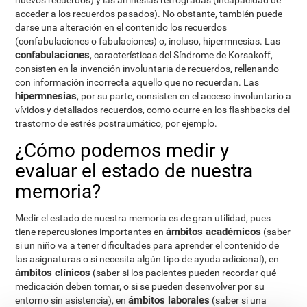
nuevos recuerdos) y las amnesias retrógradas (incapacidad de
acceder a los recuerdos pasados). No obstante, también puede
darse una alteración en el contenido los recuerdos
(confabulaciones o fabulaciones) o, incluso, hipermnesias. Las
confabulaciones
, características del Síndrome de Korsakoff,
consisten en la invención involuntaria de recuerdos, rellenando
con información incorrecta aquello que no recuerdan. Las
hipermnesias
, por su parte, consisten en el acceso involuntario a
vívidos y detallados recuerdos, como ocurre en los flashbacks del
trastorno de estrés postraumático, por ejemplo.
¿Cómo podemos medir y
evaluar el estado de nuestra
memoria?
Medir el estado de nuestra memoria es de gran utilidad, pues
ámbitos académicos
tiene repercusiones importantes en
(saber
si un niño va a tener dificultades para aprender el contenido de
las asignaturas o si necesita algún tipo de ayuda adicional), en
ámbitos clínicos
(saber si los pacientes pueden recordar qué
medicación deben tomar, o si se pueden desenvolver por su
ámbitos laborales
entorno sin asistencia), en
(saber si una