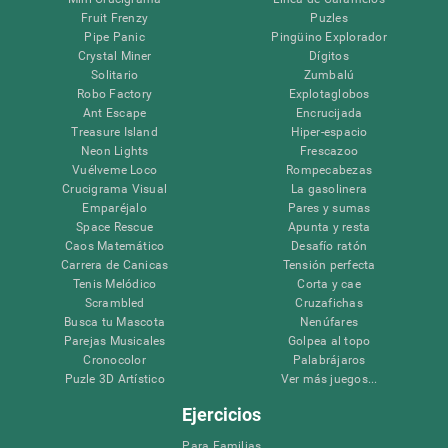
Fruit Frenzy
Puzles
Pipe Panic
Pingüino Explorador
Crystal Miner
Dígitos
Solitario
Zumbalú
Robo Factory
Explotaglobos
Ant Escape
Encrucijada
Treasure Island
Hiper-espacio
Neon Lights
Frescazoo
Vuélveme Loco
Rompecabezas
Crucigrama Visual
La gasolinera
Emparéjalo
Pares y sumas
Space Rescue
Apunta y resta
Caos Matemático
Desafío ratón
Carrera de Canicas
Tensión perfecta
Tenis Melódico
Corta y cae
Scrambled
Cruzafichas
Busca tu Mascota
Nenúfares
Parejas Musicales
Golpea al topo
Cronocolor
Palabrájaros
Puzle 3D Artístico
Ver más juegos...
Ejercicios
Para Familias