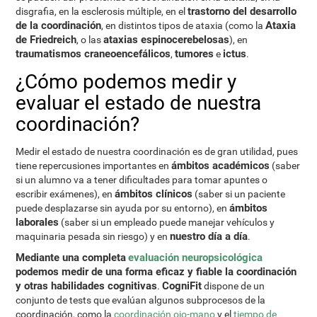
trastorno del desarrollo
disgrafia, en la esclerosis múltiple, en el
de la coordinación
Ataxia
, en distintos tipos de ataxia (como la
de Friedreich
ataxias espinocerebelosas
, o las
), en
traumatismos craneoencefálicos
tumores
ictus
,
e
.
¿Cómo podemos medir y
evaluar el estado de nuestra
coordinación?
Medir el estado de nuestra coordinación es de gran utilidad, pues
ámbitos académicos
tiene repercusiones importantes en
(saber
si un alumno va a tener dificultades para tomar apuntes o
ámbitos clínicos
escribir exámenes), en
(saber si un paciente
ámbitos
puede desplazarse sin ayuda por su entorno), en
laborales
(saber si un empleado puede manejar vehículos y
nuestro día a día
maquinaria pesada sin riesgo) y en
.
Mediante una completa
evaluación neuropsicológica
podemos medir de una forma eficaz y fiable la coordinación
y otras habilidades cognitivas
CogniFit
.
dispone de un
conjunto de tests que evalúan algunos subprocesos de la
coordinación, como la
coordinación ojo-mano
y el
tiempo de