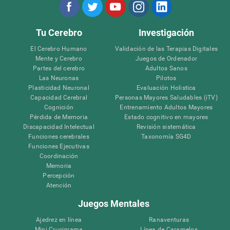
Tu Cerebro
Investigación
El Cerebro Humano
Validación de las Terapias Digitales
Mente y Cerebro
Juegos de Ordenador
Partes del cerebro
Adultos Sanos
Las Neuronas
Pilotos
Plasticidad Neuronal
Evaluación Holistica
Capacidad Cerebral
Personas Mayores Saludables (iTV)
Cognición
Entrenamiento Adultos Mayores
Pérdida de Memoria
Estado cognitivo en mayores
Discapacidad Intelectual
Revisión sistemática
Funciones cerebrales
Taxonomía SG4D
Funciones Ejecutivas
Coordinación
Memoria
Percepción
Atención
Juegos Mentales
Ajedrez en línea
Ranaventuras
Mini Crucigrama
Línea de Caramelos