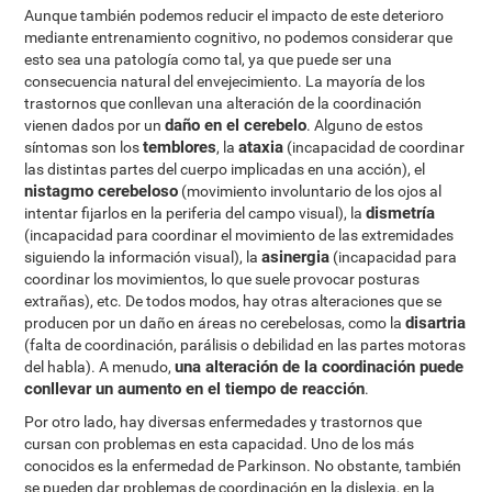
Aunque también podemos reducir el impacto de este deterioro
mediante entrenamiento cognitivo, no podemos considerar que
esto sea una patología como tal, ya que puede ser una
consecuencia natural del envejecimiento. La mayoría de los
trastornos que conllevan una alteración de la coordinación
daño en el cerebelo
vienen dados por un
. Alguno de estos
temblores
ataxia
síntomas son los
, la
(incapacidad de coordinar
las distintas partes del cuerpo implicadas en una acción), el
nistagmo cerebeloso
(movimiento involuntario de los ojos al
dismetría
intentar fijarlos en la periferia del campo visual), la
(incapacidad para coordinar el movimiento de las extremidades
asinergia
siguiendo la información visual), la
(incapacidad para
coordinar los movimientos, lo que suele provocar posturas
extrañas), etc. De todos modos, hay otras alteraciones que se
disartria
producen por un daño en áreas no cerebelosas, como la
(falta de coordinación, parálisis o debilidad en las partes motoras
una alteración de la coordinación puede
del habla). A menudo,
conllevar un aumento en el tiempo de reacción
.
Por otro lado, hay diversas enfermedades y trastornos que
cursan con problemas en esta capacidad. Uno de los más
conocidos es la enfermedad de Parkinson. No obstante, también
se pueden dar problemas de coordinación en la dislexia, en la