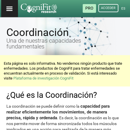
PRO
ACCEDER
ESP
Coordinación
Una de nuestras capacidades
fundamentales
Esta página es solo informativa. No vendemos ningún producto que trate
enfermedades. Los productos de CogniFit para tratar enfermedades se
encuentran actualmente en proceso de validación. Si está interesado
visite
Plataforma de investigación CogniFit
¿Qué es la Coordinación?
capacidad para
La coordinación se puede definir como la
realizar eficientemente los movimientos, de manera
precisa, rápida y ordenada
. Es decir, la coordinación es lo que
nos permite mover de forma sincronizada todos los músculos
implicados en una acción para realizarla de la manera más