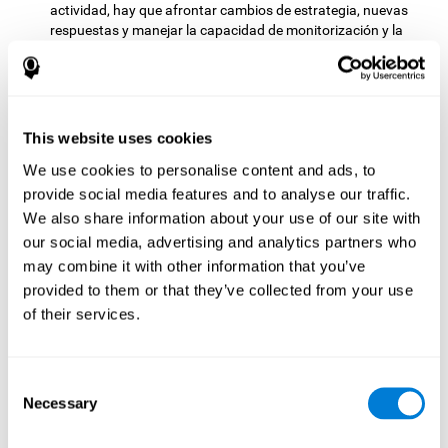
actividad, hay que afrontar cambios de estrategia, nuevas
respuestas y manejar la capacidad de monitorización y la
capacidad visual al mismo tiempo.
Test de Coordinación HECOOR
: Hay que seguir con el
puntero una bola que se moverá por toda la pantalla,
evitando salir de ella. Para ello habrá que realizar un
seguimiento manual y visual de la bola.
This website uses cookies
Test de Celeridad REST-HECOOR
: Aparece en la pantalla un
We use cookies to personalise content and ads, to
cuadrado azul. Habrá que pulsar tan rápido como sea
provide social media features and to analyse our traffic.
posible el botón situándose dentro del cuadrado. Cuantos
We also share information about your use of our site with
más veces se pulse el botón en el tiempo disponible, mejor
our social media, advertising and analytics partners who
resultado se obtendrá.
may combine it with other information that you’ve
Test de Resolución REST-SPER
: Aparecen en la pantalla
provided to them or that they’ve collected from your use
numerosos estímulos en movimiento. Habrá que pinchar en
los estímulos objetivo tan rápido como sea posible, pero
of their services.
evitando pinchar en los estímulos intrusos.
Test de Indagación REST-COM
: Aparecen objetos durante
poco tiempo. Después se debe seleccionar la palabra que
Consent
corresponda con las imágenes presentadas, lo más
Necessary
Selection
rápidamente posible.
Test de Decodificación VIPER-NAM
: Aparecen imágenes de