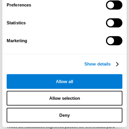
Preferences
objetos en la pantalla durante un periodo corto de tiempo y
desaparece. Acto seguido aparecen cuatro letras, y sólo una
corresponderá con la primera letra del nombre del objeto,
siendo esa la letra objetivo. Hay que llevarlo a cabo tan
Statistics
rápido como sea posible.
Test de Reconocimiento WOM-REST
: Aparecen tres objetos
Marketing
en la pantalla. Primero habrá que recordar el orden de
presentación de los tres objetos tan rápido como sea
posible. Posteriormente, aparecerán cuatro series de tres
objetos, algunos de ellos diferentes a los presentados, y
Show details
habrá que detectar la secuencia inicial en el mismo orden.
Test de Procesado REST-INH
: En esta tarea, irán apareciendo
en la pantalla dos bloques con números y formas diferentes.
Allow all
Inicialmente habrá que atender al tamaño de la forma e
indicar el más alto. Después, habrá que atender bloque que
contenga la numeración más alta.
Allow selection
Rehabilitar, mejorar y estimular
la coordinación
Deny
Todas las habilidades cognitivas pueden ser entrenadas para