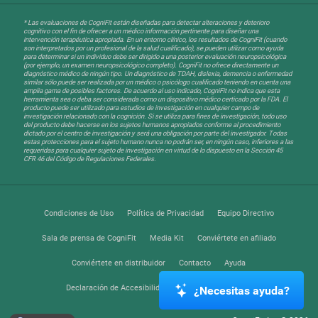
* Las evaluaciones de CogniFit están diseñadas para detectar alteraciones y deterioro
cognitivo con el fin de ofrecer a un médico información pertinente para diseñar una
intervención terapéutica apropiada. En un entorno clínico, los resultados de CogniFit (cuando
son interpretados por un profesional de la salud cualificado), se pueden utilizar como ayuda
para determinar si un individuo debe ser dirigido a una posterior evaluación neuropsicológica
(por ejemplo, un examen neuropsicológico completo). CogniFit no ofrece directamente un
diagnóstico médico de ningún tipo. Un diagnóstico de TDAH, dislexia, demencia o enfermedad
similar sólo puede ser realizada por un médico o psicólogo cualificado teniendo en cuenta una
amplia gama de posibles factores. De acuerdo al uso indicado, CogniFit no indica que esta
herramienta sea o deba ser considerada como un dispositivo médico certicado por la FDA. El
producto puede ser utilizado para estudios de investigación en cualquier campo de
investigación relacionado con la cognición. Si se utiliza para fines de investigación, todo uso
del producto debe hacerse en los sujetos humanos apropiados conforme al procedimiento
dictado por el centro de investigación y será una obligación por parte del investigador. Todas
estas protecciones para el sujeto humano nunca no podrán ser, en ningún caso, inferiores a las
requeridas para cualquier sujeto de investigación en virtud de lo dispuesto en la Sección 45
CFR 46 del Código de Regulaciones Federales.
Condiciones de Uso
Política de Privacidad
Equipo Directivo
Sala de prensa de CogniFit
Media Kit
Conviértete en afiliado
Conviértete en distribuidor
Contacto
Ayuda
Declaración de Accesibilidad
Centro de Confianza
¿Necesitas ayuda?