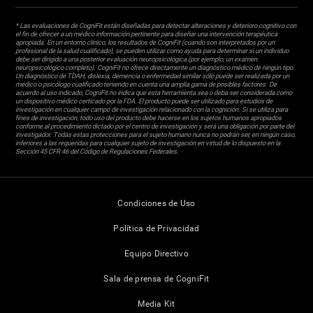
* Las evaluaciones de CogniFit están diseñadas para detectar alteraciones y deterioro cognitivo con
el fin de ofrecer a un médico información pertinente para diseñar una intervención terapéutica
apropiada. En un entorno clínico, los resultados de CogniFit (cuando son interpretados por un
profesional de la salud cualificado), se pueden utilizar como ayuda para determinar si un individuo
debe ser dirigido a una posterior evaluación neuropsicológica (por ejemplo, un examen
neuropsicológico completo). CogniFit no ofrece directamente un diagnóstico médico de ningún tipo.
Un diagnóstico de TDAH, dislexia, demencia o enfermedad similar sólo puede ser realizada por un
médico o psicólogo cualificado teniendo en cuenta una amplia gama de posibles factores. De
acuerdo al uso indicado, CogniFit no indica que esta herramienta sea o deba ser considerada como
un dispositivo médico certicado por la FDA. El producto puede ser utilizado para estudios de
investigación en cualquier campo de investigación relacionado con la cognición. Si se utiliza para
fines de investigación, todo uso del producto debe hacerse en los sujetos humanos apropiados
conforme al procedimiento dictado por el centro de investigación y será una obligación por parte del
investigador. Todas estas protecciones para el sujeto humano nunca no podrán ser, en ningún caso,
inferiores a las requeridas para cualquier sujeto de investigación en virtud de lo dispuesto en la
Sección 45 CFR 46 del Código de Regulaciones Federales.
Condiciones de Uso
Política de Privacidad
Equipo Directivo
Sala de prensa de CogniFit
Media Kit