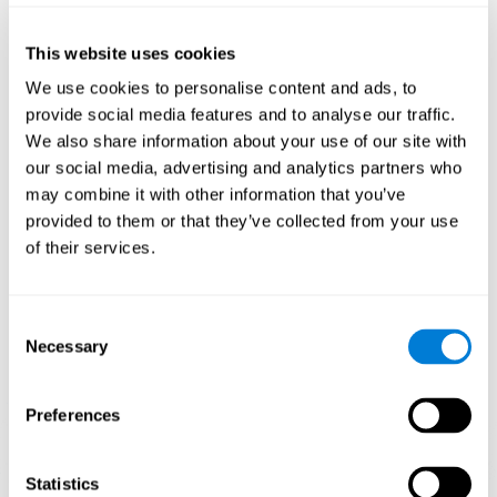
¿Cómo mejora el juego mental
“Busca tu Mascota” mis habilidades
cognitivas?
This website uses cookies
We use cookies to personalise content and ads, to
Utilizar juegos como Busca tu Mascota de CogniFit estimula un
provide social media features and to analyse our traffic.
patrón de activación neural específico. Estimular de manera
We also share information about your use of our site with
consistente nuestras habilidades, puede ayudar a crear nuevas
sinapsis, y a que los circuitos neuronales se reorganicen y
our social media, advertising and analytics partners who
mejoren las funciones cognitivas. En el juego Busca tu Mascota
may combine it with other information that you’ve
se busca estimular capacidades relacionadas con la inhibición, el
provided to them or that they’ve collected from your use
escaneo visual y la atención focalizada.
of their services.
1ª SEMANA
2ª SEMANA
3ª SEMANA
Consent
Necessary
Selection
Preferences
Statistics
Proyección gráfica orientativa de las redes neuronales después