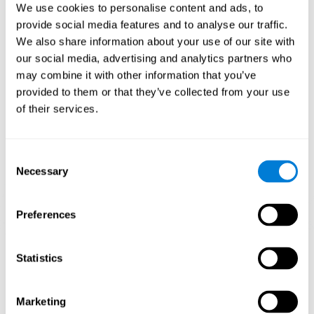
debilitadas o dañadas.
We use cookies to personalise content and ads, to
Estimular de manera consistente nuestras habilidades, puede
provide social media features and to analyse our traffic.
ayudar a crear nuevas sinapsis, y a que los circuitos neuronales
We also share information about your use of our site with
se reorganicen y mejoren las funciones cognitivas. En el juego
Pingüino Explorador se busca estimular capacidades
our social media, advertising and analytics partners who
relacionadas con la planificación y percepción espacial.
may combine it with other information that you’ve
provided to them or that they’ve collected from your use
1ª SEMANA
2ª SEMANA
3ª SEMANA
of their services.
Consent
Necessary
Selection
Preferences
Proyección gráfica orientativa de las redes neuronales después
de 3 semanas.
Statistics
¿Qué pasa cuando no entreno mis
Marketing
capacidades cognitivas?