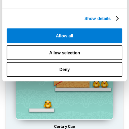
Nuestro cerebro tiende a ahorrar recursos eliminando las
conexiones que no se usan. Si no se emplea normalmente una
Show details
habilidad cognitiva, el cerebro no aporta recursos para ese
patrón de activación neuronal, por lo que se vuelve cada vez más
débil. Si no entrenamos esa función cognitiva, nos hacemos
menos eficaces en las actividades de nuestro día a día.
Allow all
JUEGOS RECOMENDADOS
Allow selection
Deny
Corta y Cae