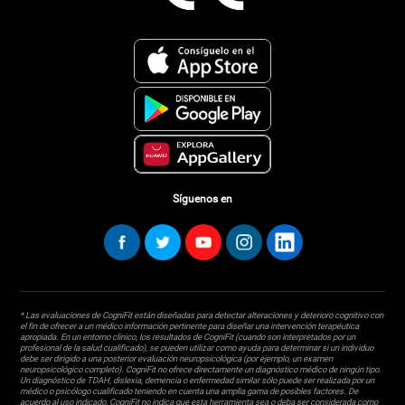
Síguenos en
* Las evaluaciones de CogniFit están diseñadas para detectar alteraciones y deterioro cognitivo con
el fin de ofrecer a un médico información pertinente para diseñar una intervención terapéutica
apropiada. En un entorno clínico, los resultados de CogniFit (cuando son interpretados por un
profesional de la salud cualificado), se pueden utilizar como ayuda para determinar si un individuo
debe ser dirigido a una posterior evaluación neuropsicológica (por ejemplo, un examen
neuropsicológico completo). CogniFit no ofrece directamente un diagnóstico médico de ningún tipo.
Un diagnóstico de TDAH, dislexia, demencia o enfermedad similar sólo puede ser realizada por un
médico o psicólogo cualificado teniendo en cuenta una amplia gama de posibles factores. De
acuerdo al uso indicado, CogniFit no indica que esta herramienta sea o deba ser considerada como