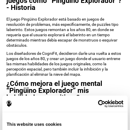
juegos como “Pingüino Explorador”?
- Historia
El juego Pingüino Explorador está basado en juegos de
resolución de problemas, más específicamente, de puzzles tipo
laberinto. Estos juegos remontan a los años 80, en donde se
requería que el usuario explorará el laberinto en un tiempo
determinado mientras debía escapar de monstruos o esquivar
obstáculos.
Los diseñadores de CogniFit, decidieron darle una vuelta a estos
juegos de los años 80, y crear un juego donde el usuario entrene
las mismas habilidades de los juegos originales, como la
percepción espacial, pero también incluir la inhibición y la
planificación al eliminar la nieve del mapa.
¿Cómo mejora el juego mental
“Pingüino Explorador” mis
habilidades cognitivas?
Utilizar juegos como Pingüino Explorador de CogniFit estimula un
patrón de activación neural específico. Al jugar repetidamente y
entrenar consistentemente este patrón ayuda a que los circuitos
This website uses cookies
neuronales se reorganicen y recuperen funciones cognitivas