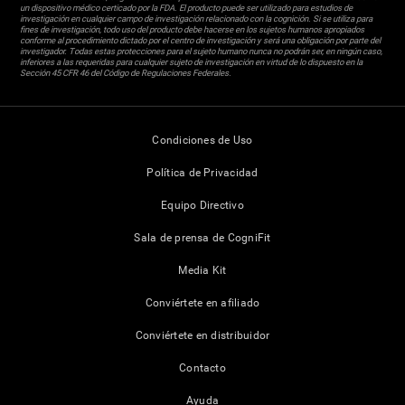
un dispositivo médico certicado por la FDA. El producto puede ser utilizado para estudios de
investigación en cualquier campo de investigación relacionado con la cognición. Si se utiliza para
fines de investigación, todo uso del producto debe hacerse en los sujetos humanos apropiados
conforme al procedimiento dictado por el centro de investigación y será una obligación por parte del
investigador. Todas estas protecciones para el sujeto humano nunca no podrán ser, en ningún caso,
inferiores a las requeridas para cualquier sujeto de investigación en virtud de lo dispuesto en la
Sección 45 CFR 46 del Código de Regulaciones Federales.
Condiciones de Uso
Política de Privacidad
Equipo Directivo
Sala de prensa de CogniFit
Media Kit
Conviértete en afiliado
Conviértete en distribuidor
Contacto
Ayuda