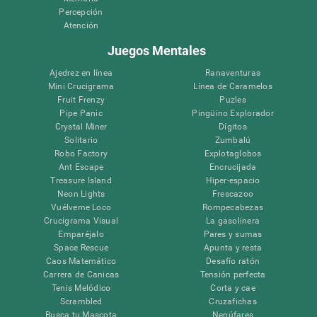
Percepción
Atención
Juegos Mentales
Ajedrez en línea
Ranaventuras
Mini Crucigrama
Línea de Caramelos
Fruit Frenzy
Puzles
Pipe Panic
Pingüino Explorador
Crystal Miner
Dígitos
Solitario
Zumbalú
Robo Factory
Explotaglobos
Ant Escape
Encrucijada
Treasure Island
Hiper-espacio
Neon Lights
Frescazoo
Vuélveme Loco
Rompecabezas
Crucigrama Visual
La gasolinera
Emparéjalo
Pares y sumas
Space Rescue
Apunta y resta
Caos Matemático
Desafío ratón
Carrera de Canicas
Tensión perfecta
Tenis Melódico
Corta y cae
Scrambled
Cruzafichas
Busca tu Mascota
Nenúfares