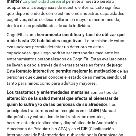
mente?
La plasticidad cerebral
permite a nuestro cerebro
adaptarse a las exigencias de nuestro entorno. Esto significa
que, dependiendo de cómo estimulemos nuestras capacidades
cognitivas, éstas se desarrollarán en mayor o menor medida,
dentro de las posibilidades de cada individuo.
herramienta científica y fácil de utilizar que
CogniFit es una
mide hasta 23 habilidades cognitivas
. La precisión de estas
evaluaciones permite detectar un deterioro en estas
capacidades, que luego podrán ser entrenadas mediante los
entrenamientos personalizados de CogniFit. Estas evaluaciones
se llevan a cabo a través de diversas tareas en forma de juego.
formato interactivo permite mejorar la motivación
Este
de las
personas que quieran conocer el estado de su mente, siendo útil
tanto para niños, como para adultos y mayores.
Los trastornos y enfermedades mentales
son un tipo de
alteración de la salud mental que afecta al bienestar de
quien lo sufre y/o de las personas de su alrededor
. Los
DSM
principales trastornos están recogidos en el
(Manual
diagnóstico y estadístico de los trastornos mentales,
herramienta de clasificación y diagnóstico de la Asociación
CIE
Americana de Psiquiatría o APA) y en el
(Clasificación
Internacional de Enfermedades, publicada por la Organización