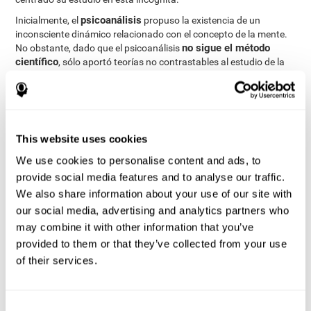
psicoanálisis
Inicialmente, el
propuso la existencia de un
inconsciente dinámico relacionado con el concepto de la mente.
no sigue el método
No obstante, dado que el psicoanálisis
científico
, sólo aportó teorías no contrastables al estudio de la
mente.
corriente conductista
Tras esto, la
defendía que la mente no
podía ser estudiada de manera científica. Centraron su estudio
en la conducta observable, por lo que el estudio de la mente
quedó relegado a un segundo plano.
This website uses cookies
psicología cognitiva
Finalmente, la
ha intentado comprender el
We use cookies to personalise content and ads, to
modelos
funcionamiento de la mente a través de
provide social media features and to analyse our traffic.
computacionales
, que aportan una importante base al estudio
We also share information about your use of our site with
de este concepto. A diferencia de la corriente conductista y del
our social media, advertising and analytics partners who
la psicología cognitiva se vale de los procesos
psicoanálisis,
may combine it with other information that you’ve
mentales para estudiar la mente de manera científica
.
provided to them or that they’ve collected from your use
of their services.
Referencias:
[1] Kolb, B., & Whishaw, I. (2009). Parte I
Consent