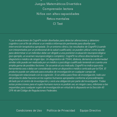
Juegos Matemáticos Divertidos
Comprensión lectora
Niños con altas capacidades
Retos mentales
CI Test
* Las evaluaciones de CogniFit están diseñadas para detectar alteraciones y deterioro
cognitivo con el fin de ofrecer a un médico información pertinente para diseñar una
intervención terapéutica apropiada. En un entorno clínico, los resultados de CogniFit (cuando
son interpretados por un profesional de la salud cualificado), se pueden utilizar como ayuda
para determinar si un individuo debe ser dirigido a una posterior evaluación neuropsicológica
(por ejemplo, un examen neuropsicológico completo). CogniFit no ofrece directamente un
diagnóstico médico de ningún tipo. Un diagnóstico de TDAH, dislexia, demencia o enfermedad
similar sólo puede ser realizada por un médico o psicólogo cualificado teniendo en cuenta una
amplia gama de posibles factores. De acuerdo al uso indicado, CogniFit no indica que esta
herramienta sea o deba ser considerada como un dispositivo médico certicado por la FDA. El
producto puede ser utilizado para estudios de investigación en cualquier campo de
investigación relacionado con la cognición. Si se utiliza para fines de investigación, todo uso
del producto debe hacerse en los sujetos humanos apropiados conforme al procedimiento
dictado por el centro de investigación y será una obligación por parte del investigador. Todas
estas protecciones para el sujeto humano nunca no podrán ser, en ningún caso, inferiores a las
requeridas para cualquier sujeto de investigación en virtud de lo dispuesto en la Sección 45
CFR 46 del Código de Regulaciones Federales.
Condiciones de Uso
Política de Privacidad
Equipo Directivo