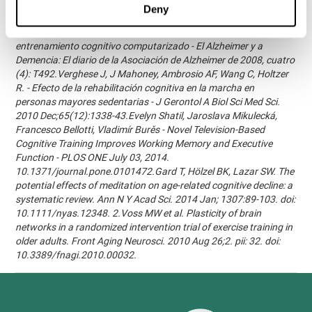
Alzheimer y Demencia: El diario de la Asociación de Alzheimer de
Deny
2007, tres (3): S171.Shatil E, Korczyn dC, Peretz C, et al. - Mejorar
el rendimiento cognitivo en pacientes ancianos con
entrenamiento cognitivo computarizado - El Alzheimer y a
Demencia: El diario de la Asociación de Alzheimer de 2008, cuatro
(4): T492.Verghese J, J Mahoney, Ambrosio AF, Wang C, Holtzer
R. - Efecto de la rehabilitación cognitiva en la marcha en
personas mayores sedentarias - J Gerontol A Biol Sci Med Sci.
2010 Dec;65(12):1338-43.Evelyn Shatil, Jaroslava Mikulecká,
Francesco Bellotti, Vladimír Burěs - Novel Television-Based
Cognitive Training Improves Working Memory and Executive
Function - PLOS ONE July 03, 2014.
10.1371/journal.pone.0101472.Gard T, Hölzel BK, Lazar SW. The
potential effects of meditation on age-related cognitive decline: a
systematic review. Ann N Y Acad Sci. 2014 Jan; 1307:89-103. doi:
10.1111/nyas.12348. 2.Voss MW et al. Plasticity of brain
networks in a randomized intervention trial of exercise training in
older adults. Front Aging Neurosci. 2010 Aug 26;2. pii: 32. doi:
10.3389/fnagi.2010.00032.