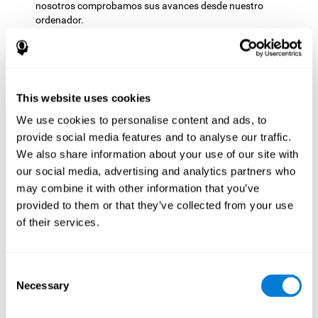
nosotros comprobamos sus avances desde nuestro
ordenador.
Comprensible
: Tanto las instrucciones como los resultados
que se muestran en CogniFit resultan sencillos de
comprender y fácil de interpretar. Esto hace que podamos
seguir nuestra evolución cognitiva tras cada sesión de
entrenamiento.
This website uses cookies
Completo
: CogniFit cuenta con una gran cantidad de
We use cookies to personalise content and ads, to
entrenamientos específicos, por lo que es fácil encontrar
provide social media features and to analyse our traffic.
aquellos entrenamientos que más se ajusten a nuestras
We also share information about your use of our site with
necesidades.
our social media, advertising and analytics partners who
Cómo potenciar tu
may combine it with other information that you’ve
entrenamiento mental de
provided to them or that they’ve collected from your use
of their services.
CogniFit
Los entrenamientos mentales de CogniFit han mostrado ser
eficaces para mejorar el estado de las diferentes capacidades
Consent
hábitos saludables que
cognitivas, pero además hay ciertos
Necessary
Selection
puedes adoptar para ayudar a CogniFit a potenciar tu
entrenamiento mental
.