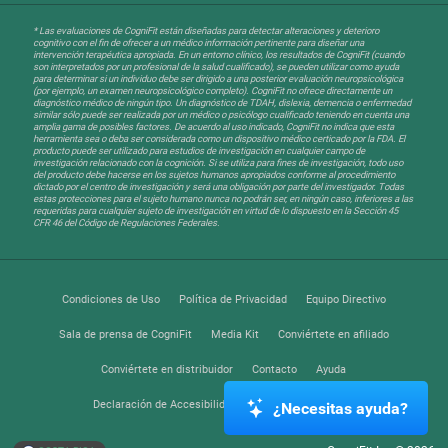
* Las evaluaciones de CogniFit están diseñadas para detectar alteraciones y deterioro
cognitivo con el fin de ofrecer a un médico información pertinente para diseñar una
intervención terapéutica apropiada. En un entorno clínico, los resultados de CogniFit (cuando
son interpretados por un profesional de la salud cualificado), se pueden utilizar como ayuda
para determinar si un individuo debe ser dirigido a una posterior evaluación neuropsicológica
(por ejemplo, un examen neuropsicológico completo). CogniFit no ofrece directamente un
diagnóstico médico de ningún tipo. Un diagnóstico de TDAH, dislexia, demencia o enfermedad
similar sólo puede ser realizada por un médico o psicólogo cualificado teniendo en cuenta una
amplia gama de posibles factores. De acuerdo al uso indicado, CogniFit no indica que esta
herramienta sea o deba ser considerada como un dispositivo médico certicado por la FDA. El
producto puede ser utilizado para estudios de investigación en cualquier campo de
investigación relacionado con la cognición. Si se utiliza para fines de investigación, todo uso
del producto debe hacerse en los sujetos humanos apropiados conforme al procedimiento
dictado por el centro de investigación y será una obligación por parte del investigador. Todas
estas protecciones para el sujeto humano nunca no podrán ser, en ningún caso, inferiores a las
requeridas para cualquier sujeto de investigación en virtud de lo dispuesto en la Sección 45
CFR 46 del Código de Regulaciones Federales.
Condiciones de Uso
Política de Privacidad
Equipo Directivo
Sala de prensa de CogniFit
Media Kit
Conviértete en afiliado
Conviértete en distribuidor
Contacto
Ayuda
Declaración de Accesibilidad
Centro de Confianza
¿Necesitas ayuda?