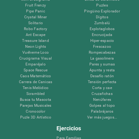
Fruit Frenzy
Puzles
Pipe Panic
Pingüino Explorador
Crystal Miner
Dígitos
Solitario
Zumbalú
Robo Factory
Explotaglobos
Ant Escape
Encrucijada
Treasure Island
Hiper-espacio
Neon Lights
Frescazoo
Vuélveme Loco
Rompecabezas
Crucigrama Visual
La gasolinera
Emparéjalo
Pares y sumas
Space Rescue
Apunta y resta
Caos Matemático
Desafío ratón
Carrera de Canicas
Tensión perfecta
Tenis Melódico
Corta y cae
Scrambled
Cruzafichas
Busca tu Mascota
Nenúfares
Parejas Musicales
Golpea al topo
Cronocolor
Palabrájaros
Puzle 3D Artístico
Ver más juegos...
Ejercicios
Para Familias