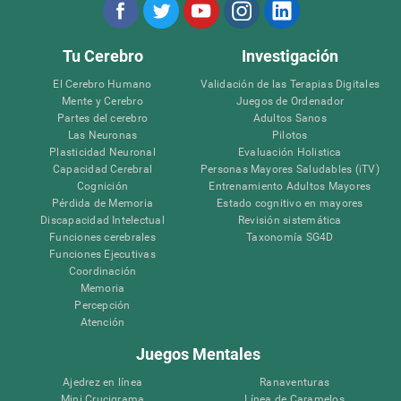
Tu Cerebro
Investigación
El Cerebro Humano
Validación de las Terapias Digitales
Mente y Cerebro
Juegos de Ordenador
Partes del cerebro
Adultos Sanos
Las Neuronas
Pilotos
Plasticidad Neuronal
Evaluación Holistica
Capacidad Cerebral
Personas Mayores Saludables (iTV)
Cognición
Entrenamiento Adultos Mayores
Pérdida de Memoria
Estado cognitivo en mayores
Discapacidad Intelectual
Revisión sistemática
Funciones cerebrales
Taxonomía SG4D
Funciones Ejecutivas
Coordinación
Memoria
Percepción
Atención
Juegos Mentales
Ajedrez en línea
Ranaventuras
Mini Crucigrama
Línea de Caramelos