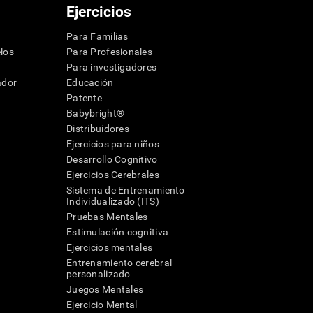
Ejercicios
Para Familias
los
Para Profesionales
Para investigadores
ador
Educación
Patente
Babybright®
Distribuidores
Ejercicios para niños
Desarrollo Cognitivo
Ejercicios Cerebrales
Sistema de Entrenamiento
Individualizado (ITS)
Pruebas Mentales
Estimulación cognitiva
Ejercicios mentales
Entrenamiento cerebral
a
personalizado
Juegos Mentales
Ejercicio Mental