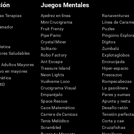
ción
Juegos Mentales
las Terapias
Ajedrez en línea
Ranaventuras
Mini Crucigrama
Línea de Carame
denador
Fruit Frenzy
Puzles
Pipe Panic
Pingüino Explor
Crystal Miner
Dígitos
istica
Solitario
Zumbalú
res Saludables
Robo Factory
Explotaglobos
Ant Escape
Encrucijada
 Adultos Mayores
Treasure Island
Hiper-espacio
ivo en mayores
Neon Lights
Frescazoo
mática
Vuélveme Loco
Rompecabezas
G4D
Crucigrama Visual
La gasolinera
Emparéjalo
Pares y sumas
Space Rescue
Apunta y resta
Caos Matemático
Desafío ratón
Carrera de Canicas
Tensión perfect
Tenis Melódico
Corta y cae
Scrambled
Cruzafichas