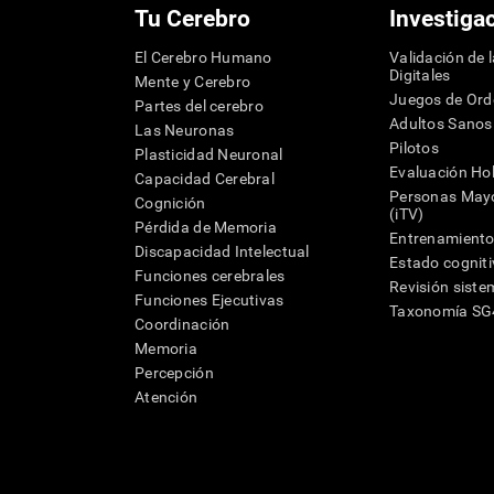
Tu Cerebro
Investiga
El Cerebro Humano
Validación de 
Digitales
Mente y Cerebro
Juegos de Or
Partes del cerebro
Adultos Sanos
Las Neuronas
Pilotos
Plasticidad Neuronal
Evaluación Hol
Capacidad Cerebral
Personas Mayo
Cognición
(iTV)
Pérdida de Memoria
Entrenamiento
Discapacidad Intelectual
Estado cognit
Funciones cerebrales
Revisión siste
Funciones Ejecutivas
Taxonomía S
Coordinación
Memoria
Percepción
Atención