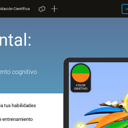
idación Científica
H
tal:
nto cognitivo
a tus habilidades
de entrenamiento