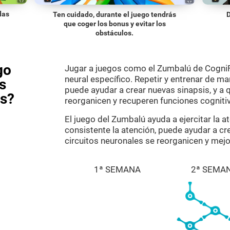
das
Ten cuidado, durante el juego tendrás
D
l
que coger los bonus y evitar los
obstáculos.
go
Jugar a juegos como el Zumbalú de CogniFi
neural específico. Repetir y entrenar de m
s
puede ayudar a crear nuevas sinapsis, y a 
as?
reorganicen y recuperen funciones cogniti
El juego del Zumbalú ayuda a ejercitar la 
consistente la atención, puede ayudar a cre
circuitos neuronales se reorganicen y mejo
1ª SEMANA
2ª SEMA