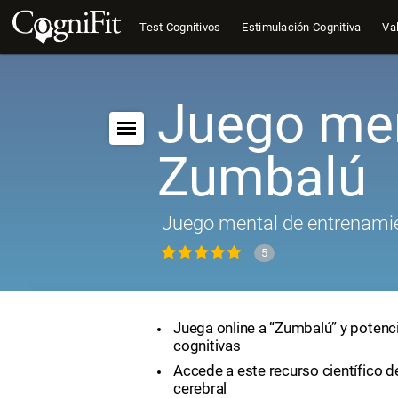
Test Cognitivos
Estimulación Cognitiva
Val
Juego men
Zumbalú
Juego mental de entrenamie
5
Juega online a “Zumbalú” y potenci
cognitivas
Accede a este recurso científico 
cerebral