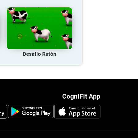
Desafío Ratón
CogniFit App